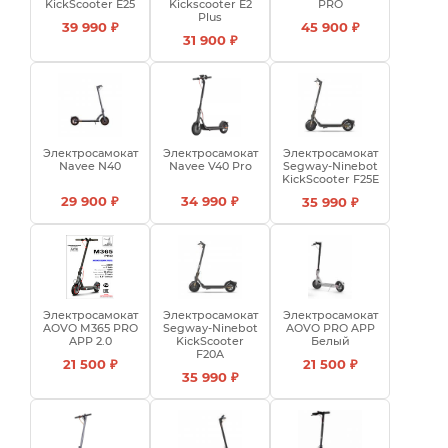
KickScooter E25
Kickscooter E2
PRO
Plus
39 990 ₽
45 900 ₽
31 900 ₽
Электросамокат
Электросамокат
Электросамокат
Navee N40
Navee V40 Pro
Segway-Ninebot
KickScooter F25E
29 900 ₽
34 990 ₽
35 990 ₽
Электросамокат
Электросамокат
Электросамокат
AOVO M365 PRO
Segway-Ninebot
AOVO PRO APP
APP 2.0
KickScooter
Белый
F20A
21 500 ₽
21 500 ₽
35 990 ₽