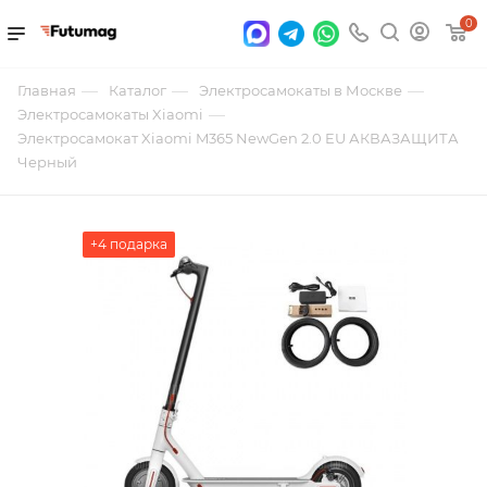
0
—
—
—
Главная
Каталог
Электросамокаты в Москве
—
Электросамокаты Xiaomi
Электросамокат Xiaomi M365 NewGen 2.0 EU АКВАЗАЩИТА
Черный
+4 подарка