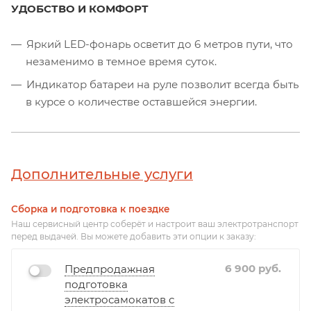
УДОБСТВО И КОМФОРТ
Яркий LED-фонарь осветит до 6 метров пути, что
незаменимо в темное время суток.
Индикатор батареи на руле позволит всегда быть
в курсе о количестве оставшейся энергии.
Ручки руля обшиты нескользящим материалом,
приятным на ощупь.
Чтобы сложить самокат понадобится всего 3
Дополнительные услуги
секунды.
Благодаря специальному приложению Вы
Сборка и подготовка к поездке
можете настроить функции самоката строго
Наш сервисный центр соберёт и настроит ваш электротранспорт
перед выдачей. Вы можете добавить эти опции к заказу:
индивидуально.
6 900
руб.
Предпродажная
подготовка
электросамокатов с