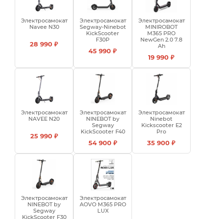
Электросамокат
Электросамокат
Электросамокат
Navee N30
Segway-Ninebot
MINIROBOT
KickScooter
M365 PRO
F30P
NewGen 2.0 7.8
28 990 ₽
Ah
45 990 ₽
19 990 ₽
Электросамокат
Электросамокат
Электросамокат
NAVEE N20
NINEBOT by
Ninebot
Segway
Kickscooter E2
KickScooter F40
Pro
25 990 ₽
54 900 ₽
35 900 ₽
Электросамокат
Электросамокат
NINEBOT by
AOVO M365 PRO
Segway
LUX
KickScooter F30