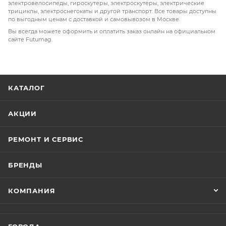
электровелосипеды, гироскутеры, электроскутеры, электрические
трициклы, электроснегокаты и другой транспорт. Все товары доступны
по выгодным ценам с доставкой и самовывозом в Москве.
Вы всегда можете оформить и оплатить заказ онлайн на официальном
сайте Futumag.
КАТАЛОГ
АКЦИИ
РЕМОНТ И СЕРВИС
БРЕНДЫ
КОМПАНИЯ