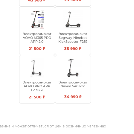
45 900 ₽
Электросамокат
Электросамокат
AOVO M365 PRO
Segway-Ninebot
APP 2.0
KickScooter F25E
21 500 ₽
35 990 ₽
Электросамокат
Электросамокат
AOVO PRO APP
Navee V40 Pro
Белый
34 990 ₽
21 500 ₽
азина и может отличаться от цен в розничных магазинах