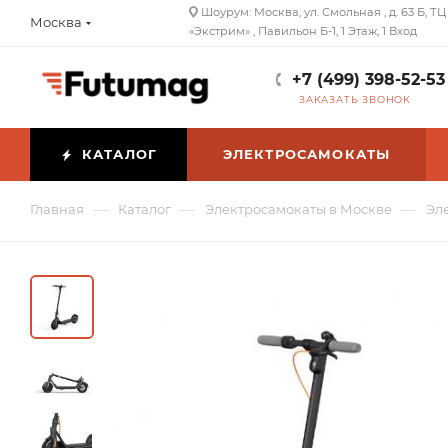
Шоурум: Москва, ул. Смольная , д. 63 Б, ТЦ
Москва
«Экстрим» , Павильон Б-1, 1 Этаж, 1 Вход
+7 (499) 398-52-53
ЗАКАЗАТЬ ЗВОНОК
КАТАЛОГ
ЭЛЕКТРОСАМОКАТЫ
—
—
—
Главная
Каталог
Электросамокаты в Москве
Эл