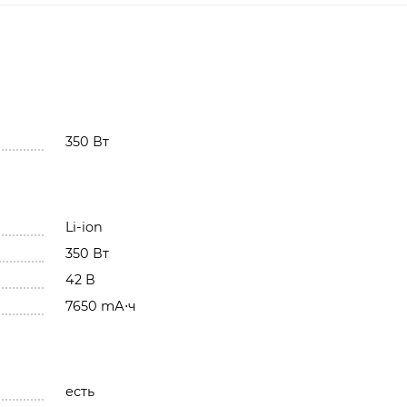
350 Вт
Li-ion
350 Вт
42 В
7650 mА⋅ч
есть