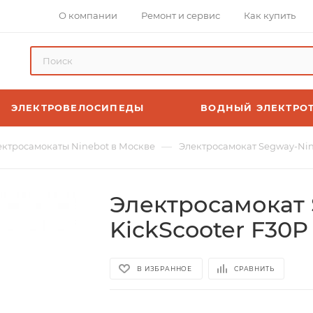
О компании
Ремонт и сервис
Как купить
ЭЛЕКТРОВЕЛОСИПЕДЫ
ВОДНЫЙ ЭЛЕКТРО
—
ектросамокаты Ninebot в Москве
Электросамокат Segway-Nin
Электросамокат 
KickScooter F30P
В ИЗБРАННОЕ
СРАВНИТЬ