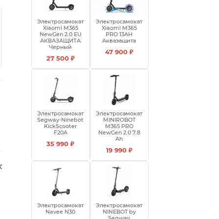
Электросамокат
Электросамокат
Xiaomi M365
Xiaomi M365
NewGen 2.0 EU
PRO 13AH
АКВАЗАЩИТА
Аквазащита
Черный
47 900 ₽
27 500 ₽
Электросамокат
Электросамокат
Segway-Ninebot
MINIROBOT
KickScooter
M365 PRO
F20A
NewGen 2.0 7.8
Ah
35 990 ₽
19 990 ₽
Электросамокат
Электросамокат
Navee N30
NINEBOT by
Segway