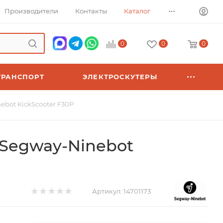
...
Производители
Контакты
Каталог
0
0
0
ТРАНСПОРТ
ЭЛЕКТРОСКУТЕРЫ
ebot KickScooter F30P
Segway-Ninebot
Артикул:
14701173