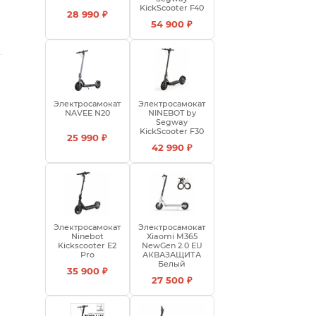
KickScooter F40
28 990 ₽
54 900 ₽
Электросамокат
Электросамокат
NAVEE N20
NINEBOT by
Segway
KickScooter F30
25 990 ₽
42 990 ₽
Электросамокат
Электросамокат
Ninebot
Xiaomi M365
Kickscooter E2
NewGen 2.0 EU
Pro
АКВАЗАЩИТА
Белый
35 900 ₽
27 500 ₽