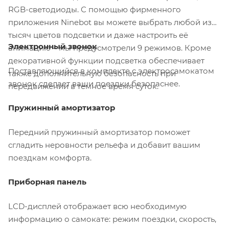
RGB-светодиоды. С помощью фирменного
приложения Ninebot вы можете выбрать любой из
тысяч цветов подсветки и даже настроить её
Электронный звонок
анимацию – мы предусмотрели 9 режимов. Кроме
декоративной функции подсветка обеспечивает
Поставляющийся в комплекте с электросамокатом
также дополнительную безопасность при
звонок сделает ваши поездки безопаснее.
передвижении в тёмное время суток.
Пружинный амортизатор
Передний пружинный амортизатор поможет
сгладить неровности рельефа и добавит вашим
поездкам комфорта.
Приборная панель
LCD-дисплей отображает всю необходимую
информацию о самокате: режим поездки, скорость,