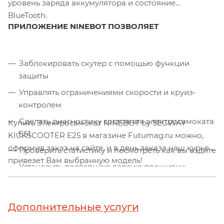
уровень заряда аккумулятора и состояние
BlueTooth.
ПРИЛОЖЕНИЕ NINEBOT ПОЗВОЛЯЕТ
Заблокировать скутер с помощью функции
защиты
Управлять ограничениями скорости и круиз-
контролем
Сделать диагностику состояния электросамоката
Купить Электросамокат NINEBOT by SEGWAY
ES1
KICKSCOOTER E25 в магазине Futumag.ru можно,
оформив заказ на сайте, и в день заказа наш курьер
Проверить статистику и посмотреть как вы ездите
привезет Вам выбранную модель!
Установить последнюю версию прошивки
Повышать мастерство и узнавать новые приемы
катания
Дополнительные услуги
Находить друзей поблизости