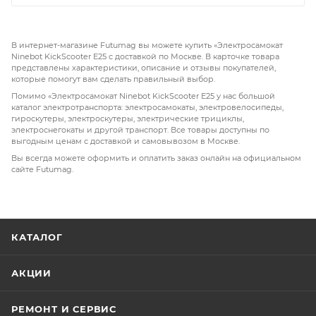
В интернет-магазине Futumag вы можете купить «Электросамокат
Ninebot KickScooter E25 с доставкой по Москве. В карточке товара
представлены характеристики, описание и отзывы покупателей,
которые помогут вам сделать правильный выбор.
Помимо «Электросамокат Ninebot KickScooter E25 у нас большой
каталог электротранспорта: электросамокаты, электровелосипеды,
гироскутеры, электроскутеры, электрические трициклы,
электроснегокаты и другой транспорт. Все товары доступны по
выгодным ценам с доставкой и самовывозом в Москве.
Вы всегда можете оформить и оплатить заказ онлайн на официальном
сайте Futumag.
КАТАЛОГ
АКЦИИ
РЕМОНТ И СЕРВИС