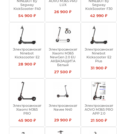
NINEBOT by
AOVO M365 PRO
NINEBOT by
Segway
LUX
Segway
KickScooter F40
KickScooter F30
26 900 ₽
54 900 ₽
42 990 ₽
Электросамокат
Электросамокат
Электросамокат
Ninebot
Xiaomi M365
Ninebot
Kickscooter E2
NewGen 2.0 EU
Kickscooter E2
АКВАЗАЩИТА
Plus
28 900 ₽
Белый
31 900 ₽
27 500 ₽
Электросамокат
Электросамокат
Электросамокат
Xiaomi M365
Navee N40
AOVO M365 PRO
PRO
APP 2.0
29 900 ₽
45 900 ₽
21 500 ₽