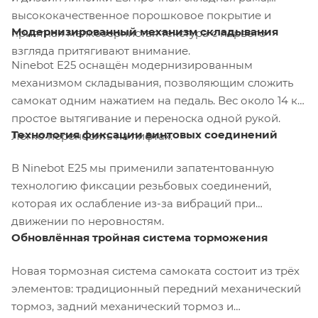
высококачественное порошковое покрытие и
Модернизированный механизм складывания
приятная мелкозернистая текстура с первого
взгляда притягивают внимание.
Ninebot E25 оснащён модернизированным
механизмом складывания, позволяющим сложить
самокат одним нажатием на педаль. Вес около 14 кг,
простое вытягивание и переноска одной рукой.
Технология фиксации винтовых соединений
Легко переносить на лифтах.
В Ninebot E25 мы применили запатентованную
технологию фиксации резьбовых соединений,
которая их ослабление из-за вибраций при
движении по неровностям.
Обновлённая тройная система торможения
Новая тормозная система самоката состоит из трёх
элементов: традиционный передний механический
тормоз, задний механический тормоз и