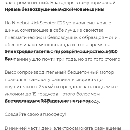
электромагнитный. Благодаря этому тормозной
Новые безвоздушные 9-дюймовые шины
путь Ninebot E25 составляет всего 4 метра.
На Ninebot KickScooter E25 установлены новые
шины, сочетающие в себе лучшие свойства
пневматических и безвоздушных образцов – они
обеспечивают мягкость хода и то же время не
Электродвигатель с пиковой мощностью в 700
боятся проколов. На эту разработку у инженеров
Ватт
компании ушло почти три года, но это того стоило!
Высокопроизводительный бесщёточный мотор
позволяет самокату развивать скорость до
внушительных 25 км/ч и преодолевать подъёмы с
уклоном до 15 градусов – этого более чем
Светодиодная RGB-подсветка деки
достаточно для передвижения по городу.
Создайте свою атмосферу!
В нижней части деки электросамоката размещены