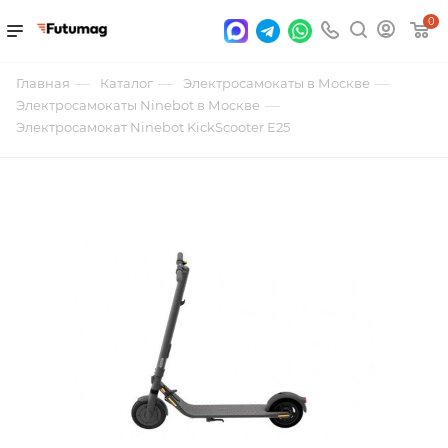
0
—
—
—
Главная
Каталог
Электросамокаты в Москве
—
Электросамокаты Ninebot в Москве
Электросамокат Ninebot KickScooter E25