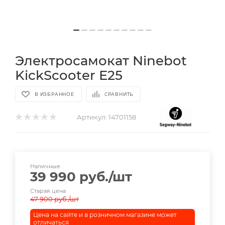
Электросамокат Ninebot
KickScooter E25
В ИЗБРАННОЕ
СРАВНИТЬ
Артикул:
14701158
Наличные
39 990
руб.
/шт
Старая цена
47 900
руб.
/шт
Цена на сайте и в розничном магазине может
отличаться