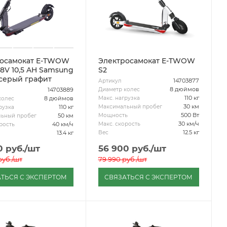
росамокат E-TWOW
Электросамокат E-TWOW
48V 10,5 AH Samsung
S2
. серый графит
14703877
Артикул
8 дюймов
Диаметр колес
14703889
110 кг
Макс. нагрузка
8 дюймов
колес
30 км
Максимальный пробег
110 кг
рузка
500 Вт
Мощность
50 км
ьный пробег
30 км/ч
Макс. скорость
40 км/ч
рость
12.5 кг
Вес
13.4 кг
0
руб.
/шт
56 900
руб.
/шт
уб.
/шт
79 990
руб.
/шт
ТЬСЯ С ЭКСПЕРТОМ
СВЯЗАТЬСЯ С ЭКСПЕРТОМ