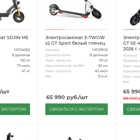
ат SDJIN M5
Электросамокат E-TWOW
Элект
s2 GT Sport белый глянец
GT SE 
2026 г
14704062
14703945
Артикул
8 дюймов
8 дюймов
Диаметр колес
Артикул
150 кг
110 кг
Макс. нагрузка
Диаметр 
70 км/ч
50 км
Максимальный пробег
Макс. наг
47 кг
40 км/ч
Макс. скорость
Максимал
13.4 кг
Вес
Макс. ско
Вес
/шт
65 99
65 990
руб.
/шт
88 000
р
С ЭКСПЕРТОМ
СВЯЗАТЬСЯ С ЭКСПЕРТОМ
СВЯЗА