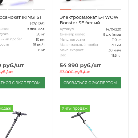
осамокат IKINGI S1
Электросамокат E-TWOW
Booster SE белый
14704361
8 дюймов
колес
14704220
Артикул
50 кг
рузка
8 дюймов
Диаметр колес
10 км
ьный пробег
110 кг
Макс. нагрузка
15 км/ч
рость
30 км
Максимальный пробег
8 кг
30 км/ч
Макс. скорость
11.6 кг
Вес
0
руб.
/шт
54 990
руб.
/шт
уб.
/шт
83 000
руб.
/шт
ТЬСЯ С ЭКСПЕРТОМ
СВЯЗАТЬСЯ С ЭКСПЕРТОМ
родаж
Хиты продаж