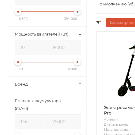
По умолчанию (уб
6 500
394 000
Диаметр кол
Мощность двигателей (Вт)
20
15000
Бренд
Емкость аккумулятора
Электросамока
(mА⋅ч)
Pro
Артикул
Диаметр колес
Макс. нагрузка
Максимальный пр