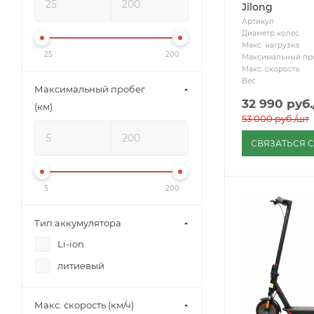
Jilong
Артикул
Диаметр колес
Макс. нагрузка
25
200
Максимальный пр
Макс. скорость
Вес
Максимальный пробег
32 990
руб.
(км)
53 000
руб.
/шт
СВЯЗАТЬСЯ 
5
200
Тип аккумулятора
Li-ion
литиевый
Макс. скорость (км/ч)