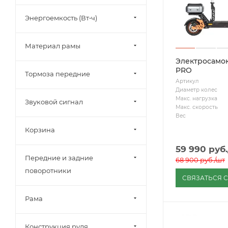
Энергоемкость (Вт⋅ч)
Материал рамы
Электросамок
PRO
Тормоза передние
Артикул
Диаметр колес
Макс. нагрузка
Звуковой сигнал
Макс. скорость
Вес
Корзина
59 990
руб.
Передние и задние
68 900
руб.
/шт
поворотники
СВЯЗАТЬСЯ 
Рама
Конструкция руля