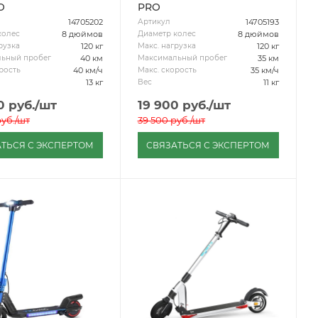
O
PRO
14705202
14705193
Артикул
8 дюймов
8 дюймов
колес
Диаметр колес
120 кг
120 кг
рузка
Макс. нагрузка
40 км
35 км
ьный пробег
Максимальный пробег
40 км/ч
35 км/ч
рость
Макс. скорость
13 кг
11 кг
Вес
0
руб.
/шт
19 900
руб.
/шт
уб.
/шт
39 500
руб.
/шт
ТЬСЯ С ЭКСПЕРТОМ
СВЯЗАТЬСЯ С ЭКСПЕРТОМ