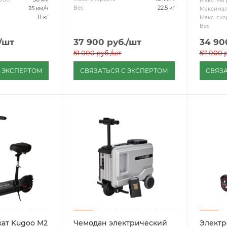
Макс. наг
22.5 кг
Вес
25 км/ч
Максимал
11 кг
Макс. ско
Вес
/шт
37 900
руб.
/шт
34 90
51 000
руб.
/шт
57 000
р
С ЭКСПЕРТОМ
СВЯЗАТЬСЯ С ЭКСПЕРТОМ
СВЯЗА
ат Kugoo M2
Чемодан электрический
Электр