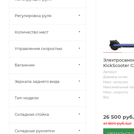
Регулировка руля
Количество мест
Управление скоростью
Электросамок
Багажник
KickScooter C
Артикул
Диаметр колес
Зеркала заднего вида
Макс. нагрузка
Максимальный пр
Макс. скорость
Вес
Тип модели
Складная стойка
26 500
руб.
41 800
руб.
/шт
Складные рукоятки
СВЯЗАТЬСЯ 