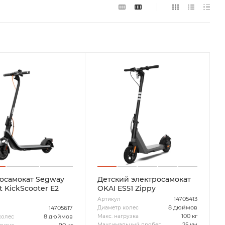
осамокат Segway
Детский электросамокат
 KickScooter E2
OKAI ES51 Zippy
14705413
Артикул
8 дюймов
Диаметр колес
14705617
100 кг
Макс. нагрузка
8 дюймов
колес
25 км
Максимальный пробег