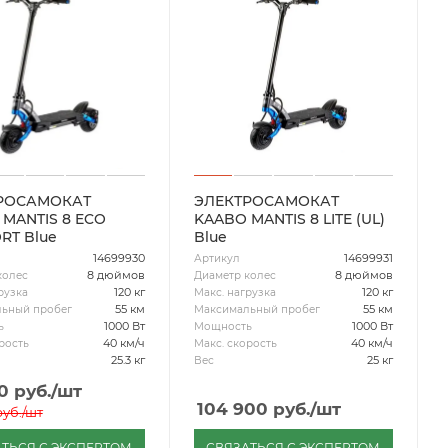
РОСАМОКАТ
ЭЛЕКТРОСАМОКАТ
MANTIS 8 ECO
KAABO MANTIS 8 LITE (UL)
RT Blue
Blue
14699930
14699931
Артикул
8 дюймов
8 дюймов
колес
Диаметр колес
120 кг
120 кг
рузка
Макс. нагрузка
55 км
55 км
ьный пробег
Максимальный пробег
1000 Вт
1000 Вт
ь
Мощность
40 км/ч
40 км/ч
рость
Макс. скорость
25.3 кг
25 кг
Вес
0
руб.
/шт
104 900
руб.
/шт
уб.
/шт
ТЬСЯ С ЭКСПЕРТОМ
СВЯЗАТЬСЯ С ЭКСПЕРТОМ