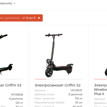
ывание)
ес (дюймов):
от 8 до 8
т Griffin S3
Электросамокат Griffin S2
Электр
Ninebot
14705637
Артикул
Plus II
8 дюймов
Диаметр колес
14705808
150 кг
Макс. нагрузка
8 дюймов
Артикул
55 км
Максимальный пробег
120 кг
Диаметр 
45 км/ч
Макс. скорость
30 км
обег