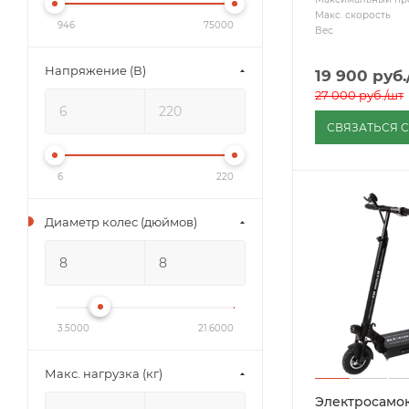
Макс. скорость
946
75000
Вес
Напряжение (В)
19 900
руб.
27 000
руб.
/шт
СВЯЗАТЬСЯ 
6
220
Диаметр колес (дюймов)
3.5000
21.6000
Макс. нагрузка (кг)
Электросамок