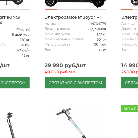
ат IKINGI
Электросамокат Joyor F1+
Электр
X
14704779
Артикул
Артикул
8 дюймов
Диаметр колес
Диаметр 
14705192
120 кг
Макс. нагрузка
Макс. наг
8 дюймов
30 км
Максимальный пробег
Максимал
120 кг
35 км/ч
Макс. скорость
Макс. ско
30 км
обег
13 кг
Вес
Вес
40 км/ч
15 кг
/шт
29 990
руб.
/шт
14 99
49 000
руб.
/шт
25 000
р
С ЭКСПЕРТОМ
СВЯЗАТЬСЯ С ЭКСПЕРТОМ
СВЯЗА
Хиты п