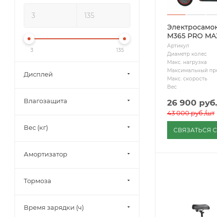
Электросамок
M365 PRO MA
Артикул
3
135
Диаметр колес
Макс. нагрузка
Максимальный пр
Дисплей
Макс. скорость
Вес
Влагозащита
26 900
руб.
43 000
руб.
/шт
Вес (кг)
СВЯЗАТЬСЯ 
Амортизатор
Тормоза
Время зарядки (ч)