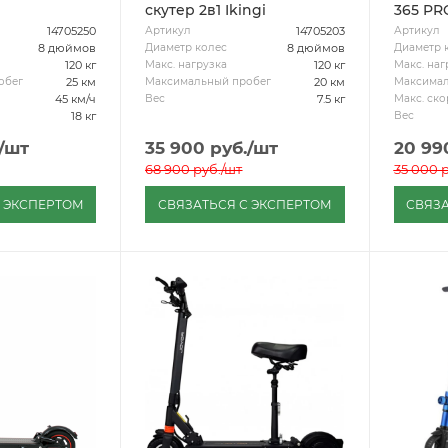
скутер 2в1 Ikingi
365 PR
14705250
14705203
Артикул
Артикул
8 дюймов
8 дюймов
Диаметр колес
Диаметр 
120 кг
120 кг
Макс. нагрузка
Макс. наг
25 км
20 км
обег
Максимальный пробег
Максимал
45 км/ч
7.5 кг
Вес
Макс. ско
18 кг
Вес
/шт
35 900
руб.
/шт
20 99
68 900
руб.
/шт
35 000
р
С ЭКСПЕРТОМ
СВЯЗАТЬСЯ С ЭКСПЕРТОМ
СВЯЗА