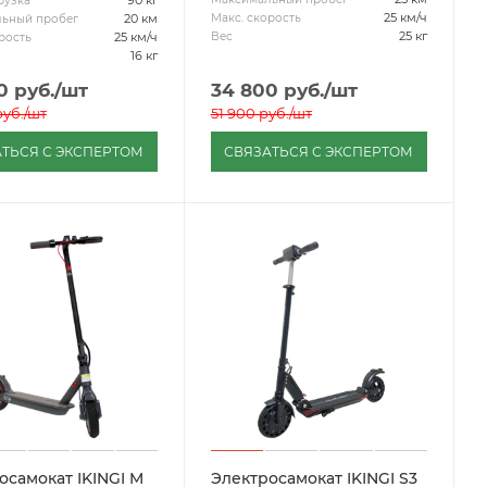
90 кг
рузка
25 км/ч
Макс. скорость
20 км
ьный пробег
25 кг
Вес
25 км/ч
рость
16 кг
0
руб.
/шт
34 800
руб.
/шт
уб.
/шт
51 900
руб.
/шт
ТЬСЯ С ЭКСПЕРТОМ
СВЯЗАТЬСЯ С ЭКСПЕРТОМ
осамокат IKINGI M
Электросамокат IKINGI S3