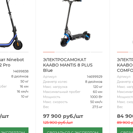
ат Ninebot
ЭЛЕКТРОСАМОКАТ
ЭЛЕКТ
2 Pro
KAABO MANTIS 8 PLUS
KAABO 
Blue
COMFO
14699838
8 дюймов
14699929
Артикул
Артикул
50 кг
8 дюймов
Диаметр колес
Диаметр 
16 км
обег
120 кг
Макс. нагрузка
Макс. наг
16 км/ч
60 км
Максимальный пробег
Максимал
10 кг
1000 Вт
Мощность
Мощност
50 км/ч
Макс. скорость
Макс. ско
27.5 кг
Вес
Вес
/шт
97 900
руб.
/шт
84 90
125 900
руб.
/шт
89 900
р
С ЭКСПЕРТОМ
СВЯЗАТЬСЯ С ЭКСПЕРТОМ
СВЯЗА