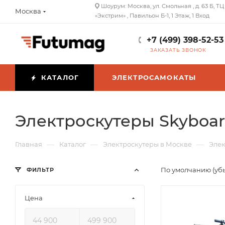
Шоурум: Москва, ул. Смольная , д. 63 Б, ТЦ
Москва
«Экстрим» , Павильон Б-1, 1 Этаж, 1 Вход
+7 (499) 398-52-53
ЗАКАЗАТЬ ЗВОНОК
КАТАЛОГ
ЭЛЕКТРОСАМОКАТЫ
Электроскутеры Skyboa
—
—
—
Главная
Каталог
Электроскутеры в Москве
Элек
По умолчанию (уб
ФИЛЬТР
Цена