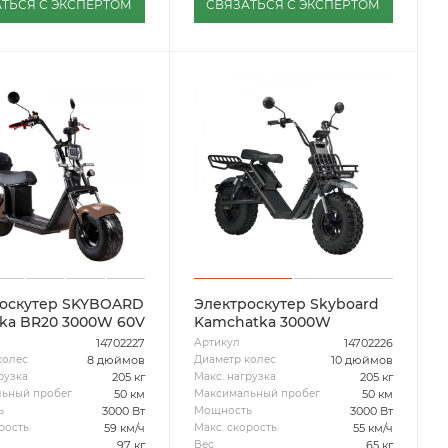
ТЬСЯ С ЭКСПЕРТОМ
СВЯЗАТЬСЯ С ЭКСПЕРТОМ
оскутер SKYBOARD
Электроскутер Skyboard
ka BR20 3000W 60V
Kamchatka 3000W
14702227
14702226
Артикул
8 дюймов
10 дюймов
колес
Диаметр колес
205 кг
205 кг
рузка
Макс. нагрузка
50 км
50 км
ьный пробег
Максимальный пробег
3000 Вт
3000 Вт
ь
Мощность
59 км/ч
55 км/ч
рость
Макс. скорость
97 кг
65 кг
Вес