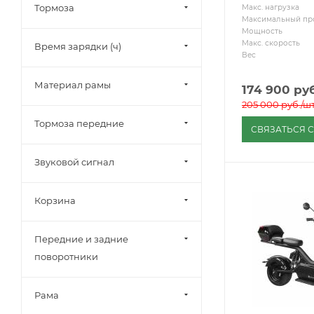
Тормоза
Макс. нагрузка
Максимальный пр
Мощность
Макс. скорость
Время зарядки (ч)
Вес
Материал рамы
174 900
руб
205 000
руб.
/ш
Тормоза передние
СВЯЗАТЬСЯ 
Звуковой сигнал
Корзина
Передние и задние
поворотники
Рама