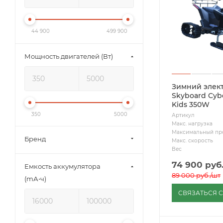
44 900
499 900
Мощность двигателей (Вт)
Зимний элек
Skyboard Cybe
Kids 350W
350
5000
Артикул
Макс. нагрузка
Максимальный пр
Бренд
Макс. скорость
Вес
74 900
руб
Емкость аккумулятора
89 000
руб.
/шт
(mА⋅ч)
СВЯЗАТЬСЯ 