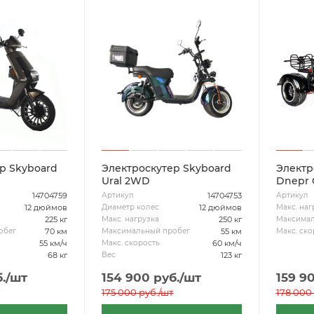
р Skyboard
Электроскутер Skyboard
Электр
Ural 2WD
Dnepr 
14704759
14704753
Артикул
Артикул
12 дюймов
12 дюймов
Диаметр колес
Макс. наг
225 кг
250 кг
Макс. нагрузка
Максимал
70 км
55 км
обег
Максимальный пробег
Макс. ско
55 км/ч
60 км/ч
Макс. скорость
68 кг
123 кг
Вес
.
/шт
154 900
руб.
/шт
159 9
175 000
руб.
/шт
178 000