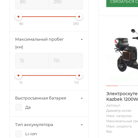
СВЯЗАТЬСЯ 
80
290
Максимальный пробег
(км)
15
110
Электроскуте
Быстросъемная батарея
Kazbek 1200
Артикул
Да
Диаметр колес
Макс. нагрузка
Максимальный пр
Тип аккумулятора
Макс. скорость
Вес
Li-ion