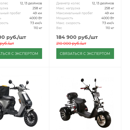
12, 13 дюймов
12, 13 дюймов
колес
Диаметр колес
258 кг
258 кг
рузка
Макс. нагрузка
49 км
49 км
ьный пробег
Максимальный пробег
4000 Вт
4000 Вт
ь
Мощность
73 км/ч
73 км/ч
рость
Макс. скорость
110 кг
110 кг
Вес
00
руб.
/шт
184 900
руб.
/шт
руб.
/шт
210 000
руб.
/шт
ТЬСЯ С ЭКСПЕРТОМ
СВЯЗАТЬСЯ С ЭКСПЕРТОМ