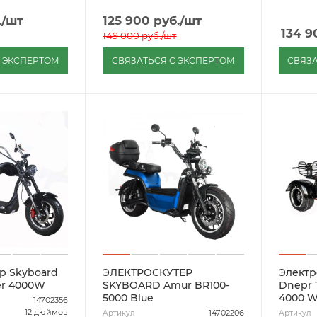
.
/шт
125 900
руб.
/шт
134 9
149 000
руб.
/шт
С ЭКСПЕРТОМ
СВЯЗАТЬСЯ С ЭКСПЕРТОМ
СВЯЗА
р Skyboard
ЭЛЕКТРОСКУТЕР
Электр
er 4000W
SKYBOARD Amur BR100-
Dnepr TRIKE CHOPPER-
5000 Blue
4000 
14702356
12 дюймов
14702206
Артикул
Артикул