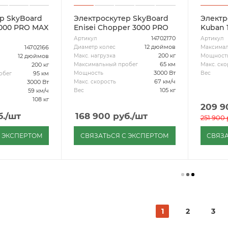
р SkyBoard
Электроскутер SkyBoard
Электр
3000 PRO MAX
Enisei Chopper 3000 PRO
Kuban 
14702170
Артикул
Артикул
12 дюймов
Диаметр колес
Максимал
14702166
200 кг
Макс. нагрузка
Мощност
12 дюймов
65 км
Максимальный пробег
Макс. ско
200 кг
3000 Вт
Мощность
Вес
95 км
обег
67 км/ч
Макс. скорость
3000 Вт
105 кг
Вес
59 км/ч
108 кг
209 9
.
/шт
168 900
руб.
/шт
251 900
С ЭКСПЕРТОМ
СВЯЗАТЬСЯ С ЭКСПЕРТОМ
СВЯЗА
1
2
3