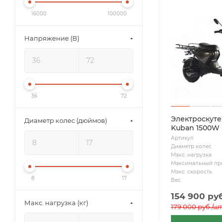
16000
100000
Напряжение (В)
36
72
Электроскуте
Диаметр колес (дюймов)
Kuban 1500W
Артикул
Диаметр колес
Макс. нагрузка
Максимальный пр
Макс. скорость
8
17
Вес
154 900
руб
Макс. нагрузка (кг)
179 000
руб.
/шт