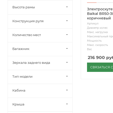
Высота рамы
Электроскуте
Baikal BR50-
коричневый
Конструкция руля
Артикул
Диаметр колес
Макс. нагрузка
Количество мест
Максимальный пр
Мощность
Макс. скорость
Багажник
Вес
216 900
руб
Зеркала заднего вида
СВЯЗАТЬСЯ 
Тип модели
Кабина
Крыша