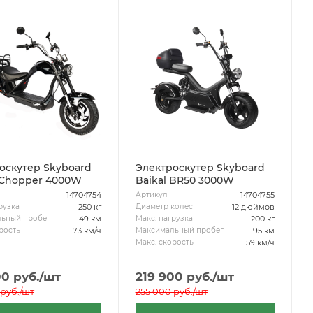
оскутер Skyboard
Электроскутер Skyboard
Chopper 4000W
Baikal BR50 3000W
14704754
14704755
Артикул
250 кг
12 дюймов
рузка
Диаметр колес
49 км
200 кг
ьный пробег
Макс. нагрузка
73 км/ч
95 км
рость
Максимальный пробег
59 км/ч
Макс. скорость
00
руб.
/шт
219 900
руб.
/шт
руб.
/шт
255 000
руб.
/шт