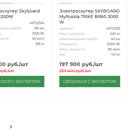
оскутер Skyboard
Электроскутер SKYBOARD
1200W
MyRussia TRIKE BR60 3000
W
14702354
80 км
ьный пробег
14702153
Артикул
1200 Вт
ь
240 кг
Макс. нагрузка
45 км/ч
рость
45 км
Максимальный пробег
68 кг
3000 Вт
Мощность
59 км/ч
Макс. скорость
110 кг
Вес
00
руб.
/шт
197 900
руб.
/шт
руб.
/шт
237 400
руб.
/шт
ТЬСЯ С ЭКСПЕРТОМ
СВЯЗАТЬСЯ С ЭКСПЕРТОМ