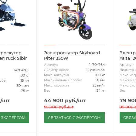
троскутер
Электроскутер Skyboard
Электр
rTruck Sibir
Piter 350W
Yalta 
14704764
Артикул
Артикул
12 дюймов
Диаметр колес
Диаметр 
14704765
100 кг
Макс. нагрузка
Макс. наг
80 кг
50 км
Максимальный пробег
Максимал
15 км
обег
25 км/ч
Макс. скорость
Макс. ско
30 км/ч
34 кг
Вес
Вес
75 кг
.
/шт
44 900
руб.
/шт
79 90
59 000
руб.
/шт
99 000
р
С ЭКСПЕРТОМ
СВЯЗАТЬСЯ С ЭКСПЕРТОМ
СВЯЗА