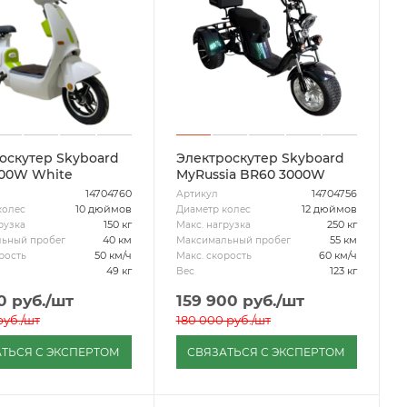
оскутер Skyboard
Электроскутер Skyboard
1200W White
MyRussia BR60 3000W
14704760
14704756
Артикул
10 дюймов
12 дюймов
колес
Диаметр колес
150 кг
250 кг
рузка
Макс. нагрузка
40 км
55 км
ьный пробег
Максимальный пробег
50 км/ч
60 км/ч
рость
Макс. скорость
49 кг
123 кг
Вес
0
руб.
/шт
159 900
руб.
/шт
уб.
/шт
180 000
руб.
/шт
ТЬСЯ С ЭКСПЕРТОМ
СВЯЗАТЬСЯ С ЭКСПЕРТОМ