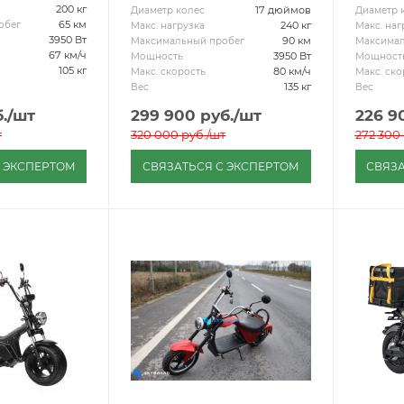
200 кг
17 дюймов
Диаметр колес
Диаметр 
65 км
обег
240 кг
Макс. нагрузка
Макс. наг
3950 Вт
90 км
Максимальный пробег
Максимал
67 км/ч
3950 Вт
Мощность
Мощност
105 кг
80 км/ч
Макс. скорость
Макс. ско
135 кг
Вес
Вес
.
/шт
299 900
руб.
/шт
226 9
т
320 000
руб.
/шт
272 300
С ЭКСПЕРТОМ
СВЯЗАТЬСЯ С ЭКСПЕРТОМ
СВЯЗА