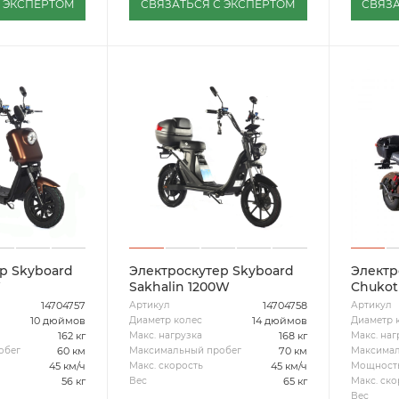
С ЭКСПЕРТОМ
СВЯЗАТЬСЯ С ЭКСПЕРТОМ
СВЯЗА
р Skyboard
Электроскутер Skyboard
Электр
W
Sakhalin 1200W
Chukot
14704757
14704758
Артикул
Артикул
10 дюймов
14 дюймов
Диаметр колес
Диаметр 
162 кг
168 кг
Макс. нагрузка
Макс. наг
60 км
70 км
обег
Максимальный пробег
Максимал
45 км/ч
45 км/ч
Макс. скорость
Мощност
56 кг
65 кг
Вес
Макс. ско
Вес