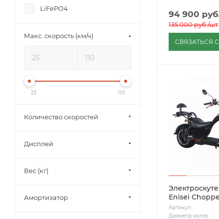
LiFePO4
94 900
руб
135 000
руб.
/шт
Макс. скорость (км/ч)
СВЯЗАТЬСЯ 
25
110
Количество скоростей
Дисплей
Вес (кг)
Электроскуте
Enisei Chopp
Амортизатор
Артикул
Диаметр колес