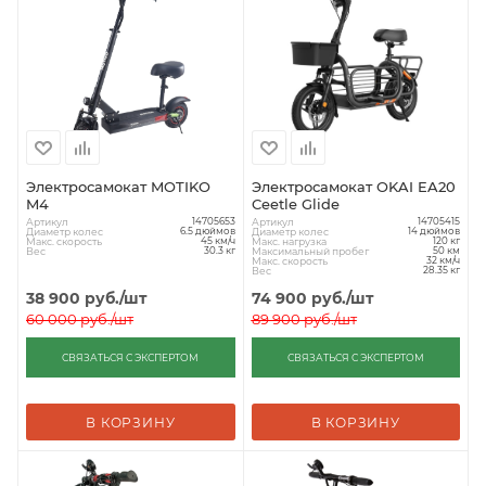
Электросамокат MOTIKO
Электросамокат OKAI EA20
M4
Ceetle Glide
Артикул
Артикул
14705653
14705415
Диаметр колес
Диаметр колес
6.5 дюймов
14 дюймов
Макс. скорость
Макс. нагрузка
45 км/ч
120 кг
Вес
Максимальный пробег
30.3 кг
50 км
Макс. скорость
32 км/ч
Вес
28.35 кг
38 900
руб.
/шт
74 900
руб.
/шт
60 000
руб.
/шт
89 900
руб.
/шт
СВЯЗАТЬСЯ С ЭКСПЕРТОМ
СВЯЗАТЬСЯ С ЭКСПЕРТОМ
В КОРЗИНУ
В КОРЗИНУ