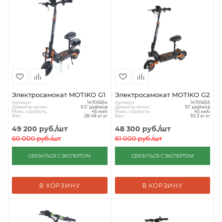
Электросамокат MOTIKO G1
Электросамокат MOTIKO G2
Артикул
Артикул
14705654
14705655
Диаметр колес
Диаметр колес
6.5" дюймов
10" дюймов
Макс. скорость
Макс. скорость
45 км/ч
45 км/ч
Вес
Вес
28.48 кг кг
30.3 кг кг
49 200
руб.
/шт
48 300
руб.
/шт
60 000
руб.
/шт
61 000
руб.
/шт
СВЯЗАТЬСЯ С ЭКСПЕРТОМ
СВЯЗАТЬСЯ С ЭКСПЕРТОМ
В КОРЗИНУ
В КОРЗИНУ