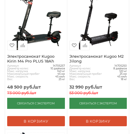
Электросамокат Kugoo
Электросамокат Kugoo M2
Kirin M4 Pro PLUS 18Ah
Jilong
Артикул
Артикул
14705257
14705250
Диаметр колес
Диаметр колес
10 дюймов
8 дюймов
Макс. нагрузка
Макс. нагрузка
140 кг
120 кг
Максимальный пробег
Максимальный пробег
45 км
25 км
Макс. скорость
Макс. скорость
45 км/ч
45 км/ч
Вес
Вес
25 кг
18 кг
48 500
руб.
/шт
32 990
руб.
/шт
73 000
руб.
/шт
53 000
руб.
/шт
СВЯЗАТЬСЯ С ЭКСПЕРТОМ
СВЯЗАТЬСЯ С ЭКСПЕРТОМ
В КОРЗИНУ
В КОРЗИНУ