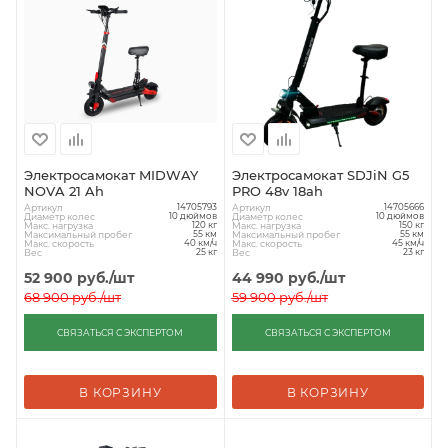
Электросамокат MIDWAY
Электросамокат SDJiN G5
NOVA 21 Ah
PRO 48v 18ah
Артикул
Артикул
14705793
14705666
Диаметр колес
Диаметр колес
10 дюймов
10 дюймов
Макс. нагрузка
Макс. нагрузка
120 кг
150 кг
Максимальный пробег
Максимальный пробег
55 км
55 км
Макс. скорость
Макс. скорость
40 км/ч
45 км/ч
Вес
Вес
25 кг
23 кг
52 900
руб.
/шт
44 990
руб.
/шт
68 900
руб.
/шт
59 900
руб.
/шт
СВЯЗАТЬСЯ С ЭКСПЕРТОМ
СВЯЗАТЬСЯ С ЭКСПЕРТОМ
В КОРЗИНУ
В КОРЗИНУ