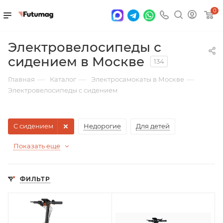
0
Электровелосипеды с
сидением в Москве
134
—
—
—
Главная
Каталог
Электросамокаты в Москве
Электровелосипеды с сидением
С сидением
Недорогие
Для детей
Показать еще
ФИЛЬТР