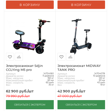
В КОРЗИНУ
В КОРЗИНУ
Электросамокат Sdjin
Электросамокат MIDWAY
CCLYing M5 pro
TANK PRO
Артикул
Артикул
14704180
14704078
Диаметр колес
Диаметр колес
11 дюймов
10 дюймов
Макс. нагрузка
Макс. нагрузка
160 кг
120 кг
Максимальный пробег
Максимальный пробег
60 км
50 км
Макс. скорость
Макс. скорость
60 км/ч
45 км/ч
Вес
Вес
35 кг
19 кг
62 900
руб.
/шт
42 900
руб.
/шт
79 990
руб.
/шт
47 000
руб.
/шт
СВЯЗАТЬСЯ С ЭКСПЕРТОМ
СВЯЗАТЬСЯ С ЭКСПЕРТОМ