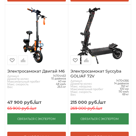
Электросамокат Двигай M6
Электросамокат Syccyba
GOLIAF 72V
Артикул
14704463
Диаметр колес
10 дюймов
Артикул
14704366
Максимальный пробег
40 км
Диаметр колес
14 дюймов
Макс. скорость
48 км/ч
Макс. нагрузка
150 кг
Вес
26.5 кг
Максимальный пробег
100 км
Макс. скорость
110 км/ч
Вес
69 кг
47 900
руб.
/шт
215 000
руб.
/шт
65 900
руб.
/шт
269 000
руб.
/шт
СВЯЗАТЬСЯ С ЭКСПЕРТОМ
СВЯЗАТЬСЯ С ЭКСПЕРТОМ