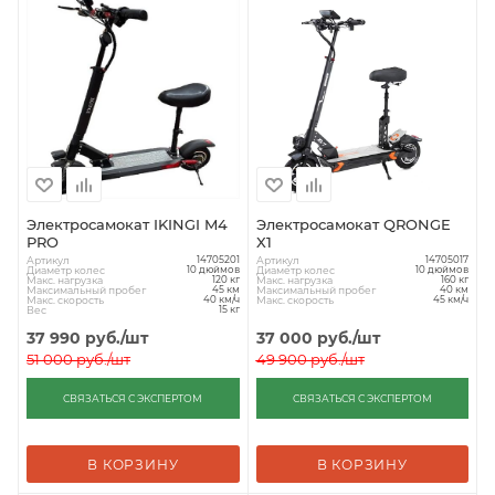
Электросамокат IKINGI M4
Электросамокат QRONGE
PRO
X1
Артикул
Артикул
14705201
14705017
Диаметр колес
Диаметр колес
10 дюймов
10 дюймов
Макс. нагрузка
Макс. нагрузка
120 кг
160 кг
Максимальный пробег
Максимальный пробег
45 км
40 км
Макс. скорость
Макс. скорость
40 км/ч
45 км/ч
Вес
15 кг
37 990
руб.
/шт
37 000
руб.
/шт
51 000
руб.
/шт
49 900
руб.
/шт
СВЯЗАТЬСЯ С ЭКСПЕРТОМ
СВЯЗАТЬСЯ С ЭКСПЕРТОМ
В КОРЗИНУ
В КОРЗИНУ