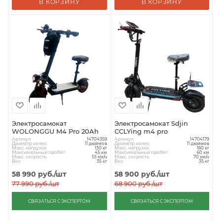
В КОРЗИНУ
В КОРЗИНУ
Электросамокат
Электросамокат Sdjin
WOLONGGU M4 Pro 20Ah
CCLYing m4 pro
Артикул
Артикул
14704359
14704179
Диаметр колес
Диаметр колес
11 дюймов
11 дюймов
Макс. нагрузка
Макс. нагрузка
130 кг
160 кг
Максимальный пробег
Максимальный пробег
45 км
60 км
Макс. скорость
Макс. скорость
55 км/ч
70 км/ч
Вес
Вес
35 кг
35 кг
58 990
руб.
/шт
58 900
руб.
/шт
77 990
руб.
/шт
68 900
руб.
/шт
СВЯЗАТЬСЯ С ЭКСПЕРТОМ
СВЯЗАТЬСЯ С ЭКСПЕРТОМ