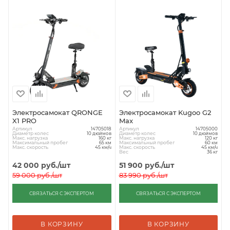
Электросамокат QRONGE
Электросамокат Kugoo G2
X1 PRO
Max
Артикул
Артикул
14705018
14705000
Диаметр колес
Диаметр колес
10 дюймов
10 дюймов
Макс. нагрузка
Макс. нагрузка
160 кг
120 кг
Максимальный пробег
Максимальный пробег
65 км
60 км
Макс. скорость
Макс. скорость
45 км/ч
45 км/ч
Вес
36 кг
42 000
руб.
/шт
51 900
руб.
/шт
59 000
руб.
/шт
83 990
руб.
/шт
СВЯЗАТЬСЯ С ЭКСПЕРТОМ
СВЯЗАТЬСЯ С ЭКСПЕРТОМ
В КОРЗИНУ
В КОРЗИНУ