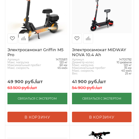
Электросамокат Griffin M5
Электросамокат MIDWAY
Pro
NOVA 10.4 Ah
Артикул
Артикул
14705811
14705792
Макс. нагрузка
Диаметр колес
120 кг
10 дюймов
Максимальный пробег
Макс. нагрузка
60 км
120 кг
Макс. скорость
Максимальный пробег
45 км/ч
35 км
Макс. скорость
40 км/ч
Вес
25 кг
49 900
руб.
/шт
41 900
руб.
/шт
63 500
руб.
/шт
54 900
руб.
/шт
СВЯЗАТЬСЯ С ЭКСПЕРТОМ
СВЯЗАТЬСЯ С ЭКСПЕРТОМ
В КОРЗИНУ
В КОРЗИНУ