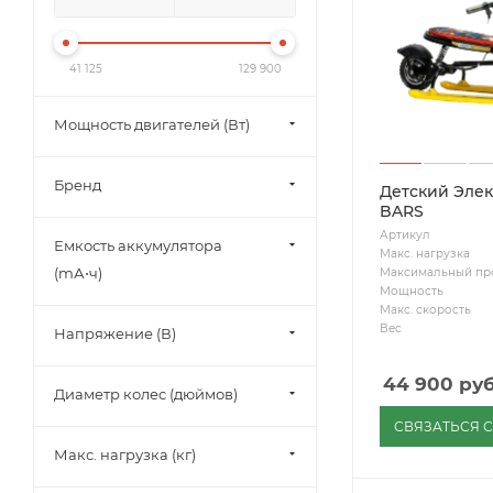
41 125
129 900
Мощность двигателей (Вт)
Бренд
Детский Элек
BARS
Артикул
Емкость аккумулятора
Макс. нагрузка
(mА⋅ч)
Максимальный пр
Мощность
Макс. скорость
Вес
Напряжение (В)
44 900
руб
Диаметр колес (дюймов)
СВЯЗАТЬСЯ 
Макс. нагрузка (кг)