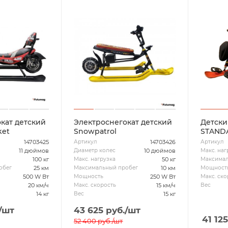
кат детский
Электроснегокат детский
Детски
ket
Snowpatrol
STANDA
14703425
14703426
Артикул
Артикул
11 дюймов
10 дюймов
Диаметр колес
Макс. наг
100 кг
50 кг
Макс. нагрузка
Максимал
25 км
10 км
обег
Максимальный пробег
Мощност
500 W Вт
250 W Вт
Мощность
Макс. ско
20 км/ч
15 км/ч
Макс. скорость
Вес
14 кг
15 кг
Вес
/шт
43 625
руб.
/шт
41 125
52 400
руб.
/шт