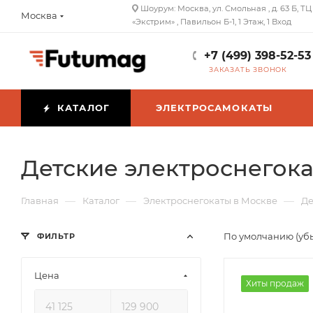
Шоурум: Москва, ул. Смольная , д. 63 Б, ТЦ
Москва
«Экстрим» , Павильон Б-1, 1 Этаж, 1 Вход
+7 (499) 398-52-53
ЗАКАЗАТЬ ЗВОНОК
КАТАЛОГ
ЭЛЕКТРОСАМОКАТЫ
Детские электроснегок
—
—
—
Главная
Каталог
Электроснегокаты в Москве
Де
По умолчанию (уб
ФИЛЬТР
Цена
Хиты продаж