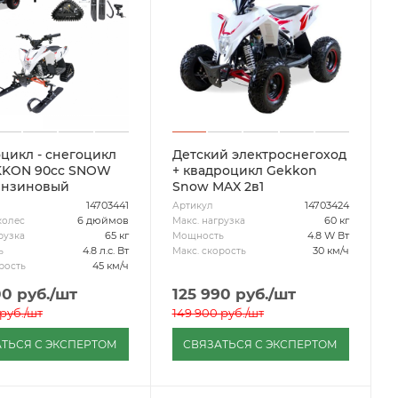
цикл - снегоцикл
Детский электроснегоход
+ квадроцикл Gekkon
ензиновый
Snow MAX 2в1
14703441
14703424
Артикул
6 дюймов
60 кг
колес
Макс. нагрузка
65 кг
4.8 W Вт
рузка
Мощность
4.8 л.с. Вт
30 км/ч
ь
Макс. скорость
45 км/ч
рость
00
руб.
/шт
125 990
руб.
/шт
руб.
/шт
149 900
руб.
/шт
ТЬСЯ С ЭКСПЕРТОМ
СВЯЗАТЬСЯ С ЭКСПЕРТОМ