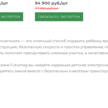
.
/шт
94 900
руб.
/шт
117 990
руб.
/шт
С ЭКСПЕРТОМ
СВЯЗАТЬСЯ С ЭКСПЕРТОМ
оснегокаты — это отличный способ подарить ребёнку яр
трукцию, безопасную скорость и простое управление, чт
ль помогает преодолевать снежные участки, а качестве
азине Futumag вы найдёте надёжные детские электроснег
дайтесь зимой вместе с безопасным и весёлым транспор