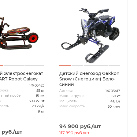
й Электроснегокат
Детский снегоход Gekkon
RT Robot Galaxy
Snow (Снегоцикл) Бело-
синий
14703423
55 кг
рузка
14703417
Артикул
15 км
ьный пробег
60 кг
Макс. нагрузка
500 W Вт
ь
4.8 Вт
Мощность
20 км/ч
рость
30 км/ч
Макс. скорость
9 кг
94 900
руб.
/шт
руб.
/шт
117 990
руб.
/шт