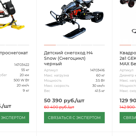
троснегокат
Детский снегоход H4
Квадро
Snow (Снегоцикл)
2в1 GEKKON 90cc SNOW
черный
MAX Б
14703422
55 кг
14703416
Артикул
Артикул
20 км
обег
60 кг
Макс. нагрузка
Диаметр 
500 W Вт
3.5 Вт
Мощность
Макс. наг
20 км/ч
30 км/ч
Макс. скорость
Мощност
9 кг
41.5 кг
Вес
Макс. ско
50 390
руб.
/шт
129 9
.
/шт
60 400
руб.
/шт
142 900
С ЭКСПЕРТОМ
СВЯЗАТЬСЯ С ЭКСПЕРТОМ
СВЯЗА