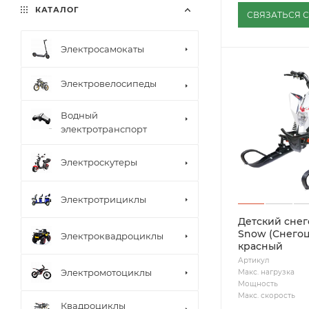
КАТАЛОГ
СВЯЗАТЬСЯ 
Электросамокаты
Электровелосипеды
Водный
электротранспорт
Электроскутеры
Электротрициклы
Детский снег
Snow (Снегоц
Электроквадроциклы
красный
Артикул
Электромотоциклы
Макс. нагрузка
Мощность
Макс. скорость
Квадроциклы