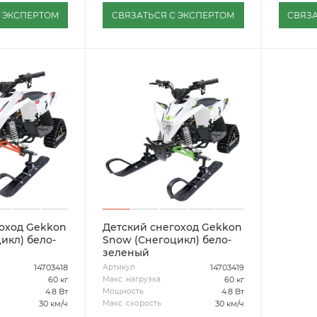
С ЭКСПЕРТОМ
СВЯЗАТЬСЯ С ЭКСПЕРТОМ
СВЯЗА
оход Gekkon
Детский снегоход Gekkon
икл) бело-
Snow (Снегоцикл) бело-
зеленый
14703418
14703419
Артикул
60 кг
60 кг
Макс. нагрузка
4.8 Вт
4.8 Вт
Мощность
30 км/ч
30 км/ч
Макс. скорость