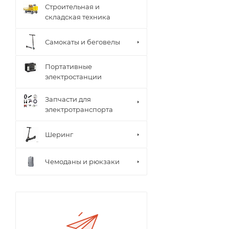
Строительная и
складская техника
Самокаты и беговелы
Портативные
электростанции
Запчасти для
электротранспорта
Шеринг
Чемоданы и рюкзаки