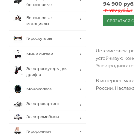
94 900
руб
бензиновые
117 990
руб.
/шт
Бензиновые
СВЯЗАТЬСЯ 
мотоциклы
Гироскутеры
Детские электр
Мини сигвеи
устойчивую конс
Электродвигате
Электроскутеры для
дрифта
В интернет-маг
России. Наслаж
Моноколеса
Электрокартинг
Электромобили
Гироролики