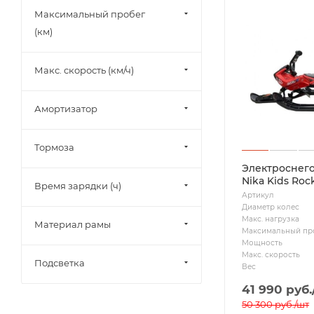
Максимальный пробег
(км)
Макс. скорость (км/ч)
Амортизатор
Тормоза
Электроснего
Nika Kids Roc
Время зарядки (ч)
Артикул
Диаметр колес
Макс. нагрузка
Материал рамы
Максимальный пр
Мощность
Макс. скорость
Подсветка
Вес
41 990
руб.
50 300
руб.
/шт