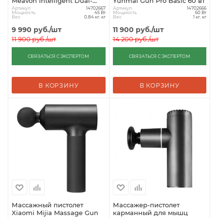
Meavon Intelligent Dual-
Yunmai Gun Pro Basic 60 вт
Mode Fascia Gun MV-FG-
Артикул
Артикул
14702667
14702666
Мощность
Мощность
45 Вт
60 Вт
0308 (с подставкой)
Вес
Вес
0.84 кг. кг
1 кг. кг
9 990
руб.
/шт
11 900
руб.
/шт
11 900
руб.
/шт
14 200
руб.
/шт
СВЯЗАТЬСЯ С ЭКСПЕРТОМ
СВЯЗАТЬСЯ С ЭКСПЕРТОМ
В КОРЗИНУ
В КОРЗИНУ
Массажный пистолет
Массажер-пистолет
Xiaomi Mijia Massage Gun
карманный для мышц