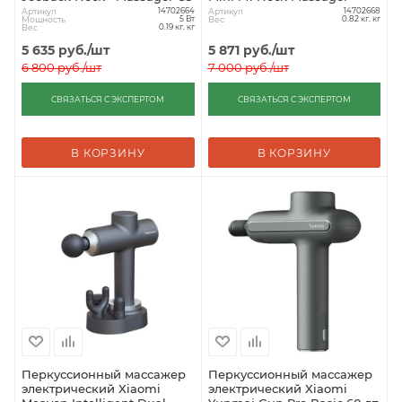
Артикул
Артикул
14702664
14702668
Мощность
Вес
5 Вт
0.82 кг. кг
Вес
0.19 кг. кг
5 635
руб.
/шт
5 871
руб.
/шт
6 800
руб.
/шт
7 000
руб.
/шт
СВЯЗАТЬСЯ С ЭКСПЕРТОМ
СВЯЗАТЬСЯ С ЭКСПЕРТОМ
В КОРЗИНУ
В КОРЗИНУ
Перкуссионный массажер
Перкуссионный массажер
электрический Xiaomi
электрический Xiaomi