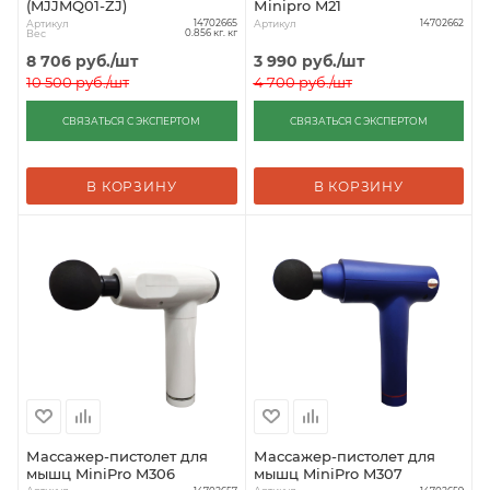
(MJJMQ01-ZJ)
Мinipro M21
Артикул
Артикул
14702665
14702662
Вес
0.856 кг. кг
8 706
руб.
/шт
3 990
руб.
/шт
10 500
руб.
/шт
4 700
руб.
/шт
СВЯЗАТЬСЯ С ЭКСПЕРТОМ
СВЯЗАТЬСЯ С ЭКСПЕРТОМ
В КОРЗИНУ
В КОРЗИНУ
Массажер-пистолет для
Массажер-пистолет для
мышц MiniPro M306
мышц MiniPro M307