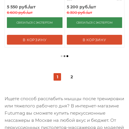
5 550
руб.
/шт
5 200
руб.
/шт
6 600
руб.
/шт
6 300
руб.
/шт
СВЯЗАТЬСЯ С ЭКСПЕРТОМ
СВЯЗАТЬСЯ С ЭКСПЕРТОМ
В КОРЗИНУ
В КОРЗИНУ
1
2
Ищете способ расслабить мышцы после тренировки
или тяжелого рабочего дня? В интернет-магазине
Futumag вы сможете купить перкуссионные
массажеры в Москве на любой вкус и бюджет. От
перкуссионных пистолетов-массажеров до моделей