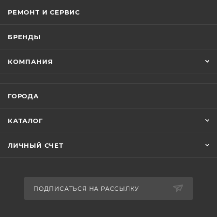
РЕМОНТ И СЕРВИС
БРЕНДЫ
КОМПАНИЯ
ГОРОДА
КАТАЛОГ
ЛИЧНЫЙ СЧЕТ
ПОДПИСАТЬСЯ НА РАССЫЛКУ