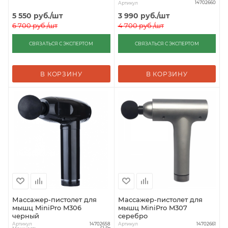
Артикул
14702660
5 550
руб.
/шт
3 990
руб.
/шт
6 700
руб.
/шт
4 700
руб.
/шт
СВЯЗАТЬСЯ С ЭКСПЕРТОМ
СВЯЗАТЬСЯ С ЭКСПЕРТОМ
В КОРЗИНУ
В КОРЗИНУ
Массажер-пистолет для
Массажер-пистолет для
мышц MiniPro M306
мышц MiniPro M307
черный
серебро
Артикул
Артикул
14702658
14702661