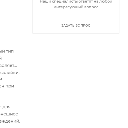
Наши специалисты ответят на любой
интересующий вопрос
ЗАДАТЬ ВОПРОС
ый тип
й
воляет
склейки,
и
ен при
е для
 Внешнее
реждений.