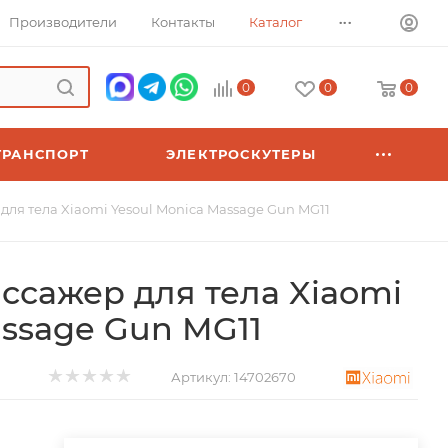
...
Производители
Контакты
Каталог
0
0
0
ТРАНСПОРТ
ЭЛЕКТРОСКУТЕРЫ
ля тела Xiaomi Yesoul Monica Massage Gun MG11
сажер для тела Xiaomi
assage Gun MG11
Артикул:
14702670