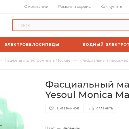
О компании
Ремонт и сервис
Как купить
ЭЛЕКТРОВЕЛОСИПЕДЫ
ВОДНЫЙ ЭЛЕКТРО
—
—
Гаджеты и электроника в Москве
Фасциальный массажер д
Фасциальный мас
Yesoul Monica M
В ИЗБРАННОЕ
СРАВНИТЬ
Цвет
—
Зеленый