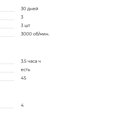
30 дней
3
3 шт
3000 об/мин.
3.5 часа ч
есть
45
4