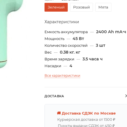
Зеленый
Розовый
Мята
Характеристики
2400 Ah mА⋅ч
Емкость аккумулятора
—
45 Вт
Мощность
—
3 шт
Количество скоростей
—
0.38 кг. кг
Вес
—
3.5 часа ч
Время зарядки
—
4
Насадки
—
Все характеристики
ДОСТАВКА
🚚 Доставка СДЭК по Москве
Курьерская доставка от 1500 ₽
Пункты выдачи СДЭК от 450 ₽