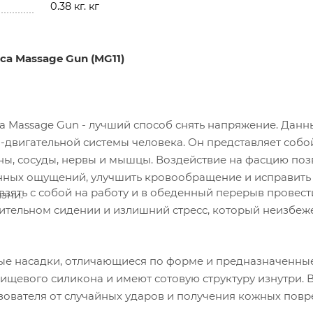
0.38 кг. кг
ca Massage Gun (MG11)
ca Massage Gun - лучший способ снять напряжение. Данн
-двигательной системы человека. Он представляет собо
ы, сосуды, нервы и мышцы. Воздействие на фасцию поз
енных ощущений, улучшить кровообращение и исправить 
зять с собой на работу и в обеденный перерыв провест
зни.
ительном сидении и излишний стресс, который неизбеж
ые насадки, отличающиеся по форме и предназначенны
ищевого силикона и имеют сотовую структуру изнутри.
ьзователя от случайных ударов и получения кожных пов