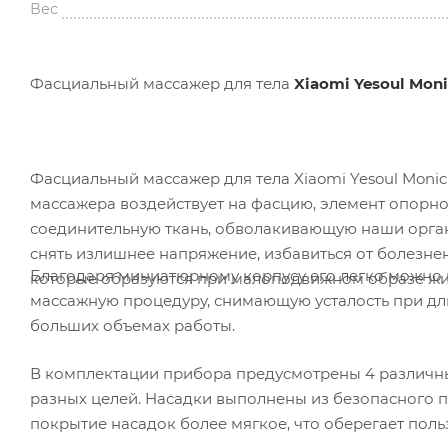
Вес
Фасциальный массажер для тела
Xiaomi Yesoul Moni
Фасциальный массажер для тела Xiaomi Yesoul Moni
массажера воздействует на фасцию, элемент опорно
соединительную ткань, обволакивающую наши орган
снять излишнее напряжение, избавиться от болезн
Благодаря миниатюрному корпусу его легко можно в
которые образуются при малоподвижном образе жи
массажную процедуру, снимающую усталость при дл
больших объемах работы.
В комплектации прибора предусмотрены 4 различн
разных целей. Насадки выполнены из безопасного п
покрытие насадок более мягкое, что оберегает пол