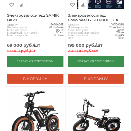
Электровелосипед SAMIK
Электровелосипед
BK20
Coswheel GT20 MAX DUAL
Артикул
Артикул
14704065
14704038
Диаметр колес
Диаметр колес
20 дюймов
20 дюймов
Макс. нагрузка
Макс. нагрузка
150 кг
130 кг
Максимальный пробег
Максимальный пробег
50 км
110 км
Макс. скорость
Макс. скорость
50 км/ч
65 км/ч
Вес
45 кг
69 000
руб.
/шт
199 000
руб.
/шт
93 000
руб.
/шт
230 990
руб.
/шт
СВЯЗАТЬСЯ С ЭКСПЕРТОМ
СВЯЗАТЬСЯ С ЭКСПЕРТОМ
В КОРЗИНУ
В КОРЗИНУ