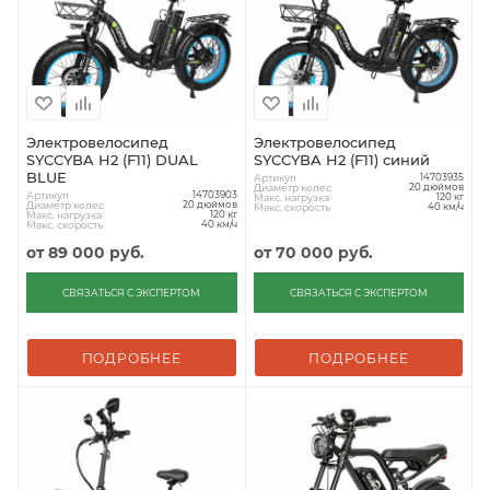
Электровелосипед
Электровелосипед
SYCCYBA H2 (F11) DUAL
SYCCYBA H2 (F11) синий
BLUE
Артикул
14703935
Диаметр колес
20 дюймов
Артикул
14703903
Макс. нагрузка
120 кг
Диаметр колес
20 дюймов
Макс. скорость
40 км/ч
Макс. нагрузка
120 кг
Макс. скорость
40 км/ч
от
89 000 руб.
от
70 000 руб.
СВЯЗАТЬСЯ С ЭКСПЕРТОМ
СВЯЗАТЬСЯ С ЭКСПЕРТОМ
ПОДРОБНЕЕ
ПОДРОБНЕЕ