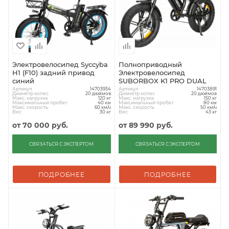
Электровелосипед Syccyba
Полноприводный
H1 (F10) задний привод
Электровелосипед
синий
SUBORBOX K1 PRO DUAL
Артикул
Артикул
14703934
14703891
Диаметр колес
Диаметр колес
20 дюймов
20 дюймов
Макс. нагрузка
Макс. нагрузка
120 кг
150 кг
Максимальный пробег
Максимальный пробег
40 км
80 км
Макс. скорость
Макс. скорость
60 км/ч
50 км/ч
Вес
Вес
30 кг
43 кг
от
70 000 руб.
от
89 990 руб.
СВЯЗАТЬСЯ С ЭКСПЕРТОМ
СВЯЗАТЬСЯ С ЭКСПЕРТОМ
ПОДРОБНЕЕ
ПОДРОБНЕЕ