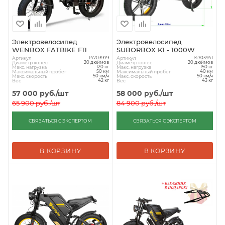
Электровелосипед
Электровелосипед
WENBOX FATBIKE F11
SUBORBOX K1 - 1000W
Артикул
Артикул
14703979
14703941
Диаметр колес
Диаметр колес
20 дюймов
20 дюймов
Макс. нагрузка
Макс. нагрузка
120 кг
150 кг
Максимальный пробег
Максимальный пробег
50 км
40 км
Макс. скорость
Макс. скорость
50 км/ч
50 км/ч
Вес
Вес
42 кг
43 кг
57 000
руб.
/шт
58 000
руб.
/шт
65 900
руб.
/шт
84 900
руб.
/шт
СВЯЗАТЬСЯ С ЭКСПЕРТОМ
СВЯЗАТЬСЯ С ЭКСПЕРТОМ
В КОРЗИНУ
В КОРЗИНУ