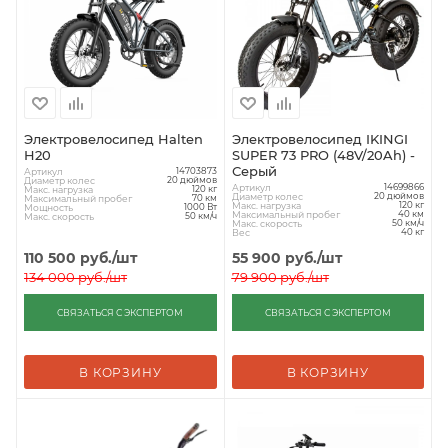
Электровелосипед Halten
Электровелосипед IKINGI
H20
SUPER 73 PRO (48V/20Ah) -
Серый
Артикул
14703873
Диаметр колес
20 дюймов
Артикул
14699866
Макс. нагрузка
120 кг
Диаметр колес
20 дюймов
Максимальный пробег
70 км
Макс. нагрузка
120 кг
Мощность
1000 Вт
Максимальный пробег
40 км
Макс. скорость
50 км/ч
Макс. скорость
50 км/ч
Вес
40 кг
110 500
руб.
/шт
55 900
руб.
/шт
134 000
руб.
/шт
79 900
руб.
/шт
СВЯЗАТЬСЯ С ЭКСПЕРТОМ
СВЯЗАТЬСЯ С ЭКСПЕРТОМ
В КОРЗИНУ
В КОРЗИНУ