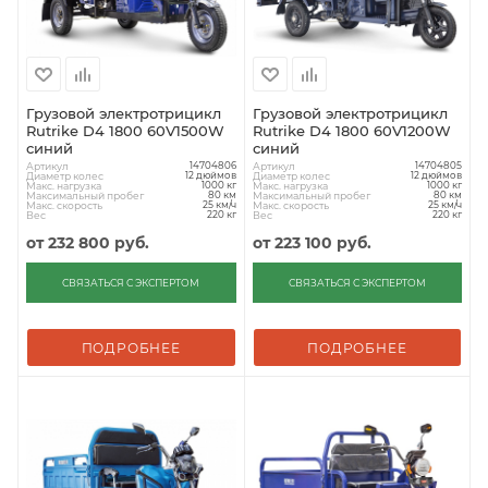
Грузовой электротрицикл
Грузовой электротрицикл
Rutrike D4 1800 60V1500W
Rutrike D4 1800 60V1200W
синий
синий
Артикул
Артикул
14704806
14704805
Диаметр колес
Диаметр колес
12 дюймов
12 дюймов
Макс. нагрузка
Макс. нагрузка
1000 кг
1000 кг
Максимальный пробег
Максимальный пробег
80 км
80 км
Макс. скорость
Макс. скорость
25 км/ч
25 км/ч
Вес
Вес
220 кг
220 кг
от
232 800 руб.
от
223 100 руб.
СВЯЗАТЬСЯ С ЭКСПЕРТОМ
СВЯЗАТЬСЯ С ЭКСПЕРТОМ
ПОДРОБНЕЕ
ПОДРОБНЕЕ