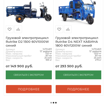
Грузовой электротрицикл
Грузовой электротрицикл
Rutrike D2 1500 60V1000W
Rutrike D4 NEXT КАБИНА
синий
1800 60V1200W синий
Артикул
Артикул
14704811
14704821
Диаметр колес
Диаметр колес
12" дюймов
12" дюймов
Макс. нагрузка
Макс. нагрузка
700 кг
1200 кг
Максимальный пробег
Максимальный пробег
80 км
80 км
Макс. скорость
Макс. скорость
25 км/ч
25 км/ч
Вес
Вес
188 кг
279 кг
от
149 900 руб.
от
293 500 руб.
СВЯЗАТЬСЯ С ЭКСПЕРТОМ
СВЯЗАТЬСЯ С ЭКСПЕРТОМ
ПОДРОБНЕЕ
ПОДРОБНЕЕ