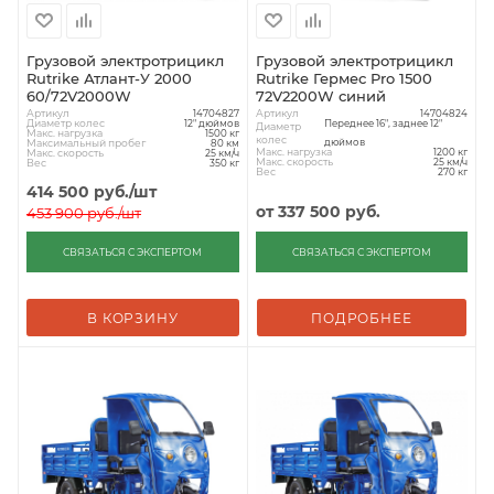
Грузовой электротрицикл
Грузовой электротрицикл
Rutrike Атлант-У 2000
Rutrike Гермес Pro 1500
60/72V2000W
72V2200W синий
Артикул
Артикул
14704827
14704824
Диаметр колес
12" дюймов
Переднее 16", заднее 12"
Диаметр
Макс. нагрузка
1500 кг
колес
дюймов
Максимальный пробег
80 км
Макс. нагрузка
1200 кг
Макс. скорость
25 км/ч
Макс. скорость
25 км/ч
Вес
350 кг
Вес
270 кг
414 500
руб.
/шт
от
337 500 руб.
453 900
руб.
/шт
СВЯЗАТЬСЯ С ЭКСПЕРТОМ
СВЯЗАТЬСЯ С ЭКСПЕРТОМ
В КОРЗИНУ
ПОДРОБНЕЕ