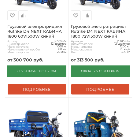
Грузовой электротрицикл
Грузовой электротрицикл
Rutrike D4 NEXT КАБИНА
Rutrike D4 NEXT КАБИНА
1800 60V1500W синий
1800 72V1500W синий
Артикул
Артикул
14704822
14704823
Диаметр колес
Диаметр колес
12" дюймов
12" дюймов
Макс. нагрузка
Макс. нагрузка
1000 кг
1200 кг
Максимальный пробег
Макс. скорость
80 км
25 км/ч
Макс. скорость
Вес
25 км/ч
300 кг
от
300 700 руб.
от
313 500 руб.
СВЯЗАТЬСЯ С ЭКСПЕРТОМ
СВЯЗАТЬСЯ С ЭКСПЕРТОМ
ПОДРОБНЕЕ
ПОДРОБНЕЕ