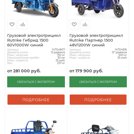
Грузовой электротрицикл
Грузовой электротрицикл
Rutrike Гибрид 1500
Rutrike Партнёр 1500
60V1000W синий
48V1200W синий
Артикул
Артикул
14704807
14704816
Диаметр колес
Диаметр колес
12 дюймов
12" дюймов
Макс. нагрузка
Макс. нагрузка
750 кг
500 кг
Максимальный пробег
Макс. скорость
30 км
25 км/ч
Макс. скорость
25 км/ч
Вес
237 кг
от
281 000 руб.
от
179 900 руб.
СВЯЗАТЬСЯ С ЭКСПЕРТОМ
СВЯЗАТЬСЯ С ЭКСПЕРТОМ
ПОДРОБНЕЕ
ПОДРОБНЕЕ