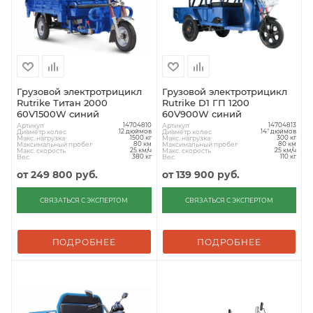
Грузовой электротрицикл
Грузовой электротрицикл
Rutrike Титан 2000
Rutrike D1 ГП 1200
60V1500W синий
60V900W синий
Артикул
Артикул
14704810
14704813
Диаметр колес
Диаметр колес
12 дюймов
14" дюймов
Макс. нагрузка
Макс. нагрузка
1500 кг
300 кг
Максимальный пробег
Максимальный пробег
80 км
80 км
Макс. скорость
Макс. скорость
25 км/ч
25 км/ч
Вес
Вес
380 кг
110 кг
от
249 800 руб.
от
139 900 руб.
СВЯЗАТЬСЯ С ЭКСПЕРТОМ
СВЯЗАТЬСЯ С ЭКСПЕРТОМ
ПОДРОБНЕЕ
ПОДРОБНЕЕ