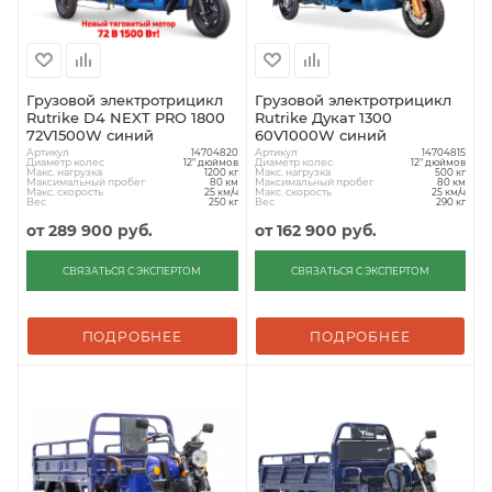
Грузовой электротрицикл
Грузовой электротрицикл
Rutrike D4 NEXT PRO 1800
Rutrike Дукат 1300
72V1500W синий
60V1000W синий
Артикул
Артикул
14704820
14704815
Диаметр колес
Диаметр колес
12" дюймов
12" дюймов
Макс. нагрузка
Макс. нагрузка
1200 кг
500 кг
Максимальный пробег
Максимальный пробег
80 км
80 км
Макс. скорость
Макс. скорость
25 км/ч
25 км/ч
Вес
Вес
250 кг
290 кг
от
289 900 руб.
от
162 900 руб.
СВЯЗАТЬСЯ С ЭКСПЕРТОМ
СВЯЗАТЬСЯ С ЭКСПЕРТОМ
ПОДРОБНЕЕ
ПОДРОБНЕЕ