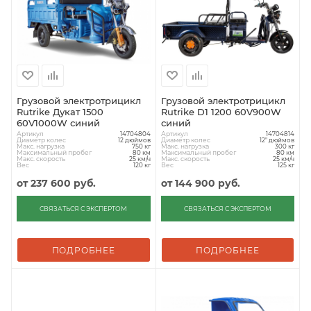
Грузовой электротрицикл
Грузовой электротрицикл
Rutrike Дукат 1500
Rutrike D1 1200 60V900W
60V1000W синий
синий
Артикул
Артикул
14704804
14704814
Диаметр колес
Диаметр колес
12 дюймов
12" дюймов
Макс. нагрузка
Макс. нагрузка
750 кг
300 кг
Максимальный пробег
Максимальный пробег
80 км
80 км
Макс. скорость
Макс. скорость
25 км/ч
25 км/ч
Вес
Вес
120 кг
125 кг
от
237 600 руб.
от
144 900 руб.
СВЯЗАТЬСЯ С ЭКСПЕРТОМ
СВЯЗАТЬСЯ С ЭКСПЕРТОМ
ПОДРОБНЕЕ
ПОДРОБНЕЕ