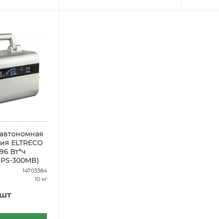
 автономная
ция ELTRECO
296 Вт*ч
BPS-300MB)
14703384
10 кг
/шт