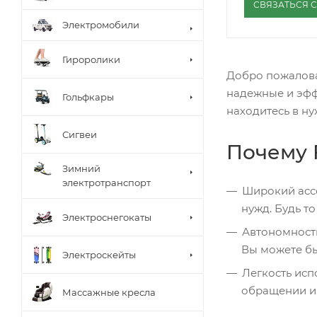
СВЯЗАТЬСЯ 
Электромобили
Гироролики
Добро пожалова
надежные и эфф
Гольфкары
находитесь в ну
Сигвеи
Почему 
Зимний
электротранспорт
Широкий асс
нужд. Будь то
Электроснегокаты
Автономност
Вы можете бы
Электроскейты
Легкость исп
обращении и 
Массажные кресла