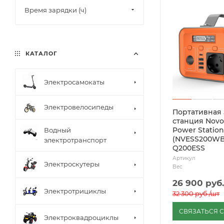
Время зарядки (ч)
КАТАЛОГ
Электросамокаты
Электровелосипеды
Портативная
станция Novo
Power Statio
Водный
(NVESS200WB
электротранспорт
Q200ESS
Артикул
Электроскутеры
Вес
26 900
руб.
Электротрициклы
32 300
руб.
/шт
СВЯЗАТЬСЯ 
Электроквадроциклы