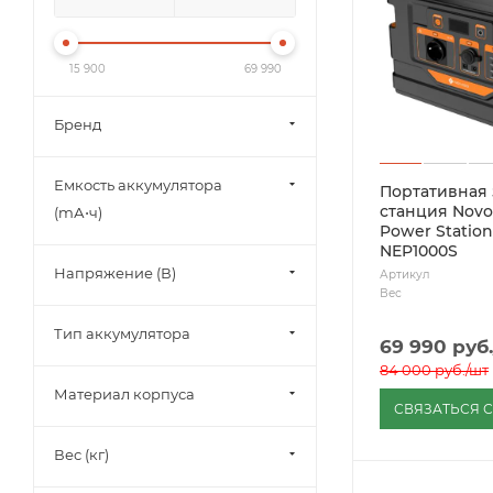
15 900
69 990
Бренд
Емкость аккумулятора
Портативная
станция Novo
(mА⋅ч)
Power Statio
NEP1000S
Напряжение (В)
Артикул
Вес
Тип аккумулятора
69 990
руб.
84 000
руб.
/шт
Материал корпуса
СВЯЗАТЬСЯ 
Вес (кг)