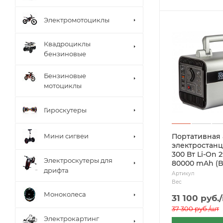
Электромотоциклы
Квадроциклы
бензиновые
Бензиновые
мотоциклы
Гироскутеры
Портативная
Мини сигвеи
электростан
300 Вт Li-On 
Электроскутеры для
80000 mAh (
дрифта
Артикул
Вес
Моноколеса
31 100
руб.
37 300
руб.
/шт
Электрокартинг