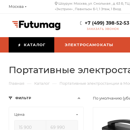
Шоурум: Москва, ул. Смольная , д. 63 Б, ТЦ
Москва
«Экстрим» , Павильон Б-1, 1 Этаж, 1 Вход
+7 (499) 398-52-53
ЗАКАЗАТЬ ЗВОНОК
КАТАЛОГ
ЭЛЕКТРОСАМОКАТЫ
Портативные электрост
—
—
Главная
Каталог
Портативные электростанции в Мо
По умолчанию (уб
ФИЛЬТР
Цена