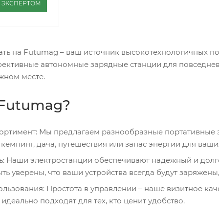
С ЭКСПЕРТОМ
ть на Futumag – ваш источник высокотехнологичных по
ективные автономные зарядные станции для повседневн
жном месте.
Futumag?
ортимент: Мы предлагаем разнообразные портативные 
 кемпинг, дача, путешествия или запас энергии для ваши
ь: Наши электростанции обеспечивают надежный и долг
ть уверены, что ваши устройства всегда будут заряжены,
ользования: Простота в управлении – наше визитное кач
идеально подходят для тех, кто ценит удобство.