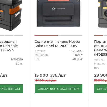
 зарядная
Солнечная панель Novoo
Портат
o Portable
Solar Panel RSP100 100W
станци
n 1100Wh
Genera
14703390
Артикул
(NOES
100 Вт
Мощность
4000 кг
Вес
14703389
Артикул
9.7 кг
Мощност
Вес
/шт
15 900
руб.
/шт
29 90
19 100
руб.
/шт
35 900
р
С ЭКСПЕРТОМ
СВЯЗАТЬСЯ С ЭКСПЕРТОМ
СВЯЗА