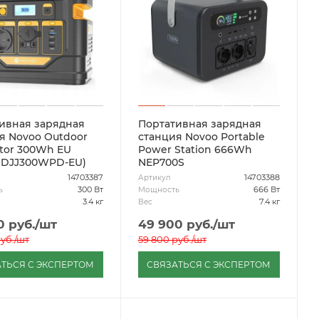
ивная зарядная
Портативная зарядная
я Novoo Outdoor
станция Novoo Portable
tor 300Wh EU
Power Station 666Wh
SDJJ300WPD-EU)
NEP700S
14703387
14703388
Артикул
300 Вт
666 Вт
ь
Мощность
3.4 кг
7.4 кг
Вес
0
руб.
/шт
49 900
руб.
/шт
уб.
/шт
59 800
руб.
/шт
ТЬСЯ С ЭКСПЕРТОМ
СВЯЗАТЬСЯ С ЭКСПЕРТОМ