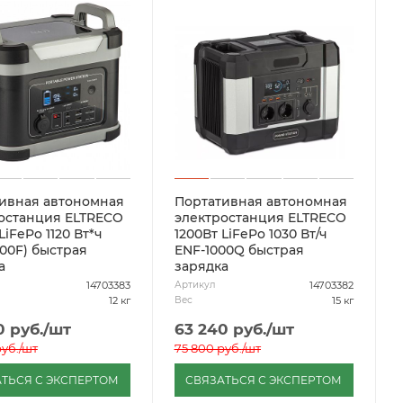
ивная автономная
Портативная автономная
останция ELTRECO
электростанция ELTRECO
LiFePo 1120 Вт*ч
1200Вт LiFePo 1030 Вт/ч
000F) быстрая
ENF-1000Q быстрая
а
зарядка
14703383
14703382
Артикул
12 кг
15 кг
Вес
0
руб.
/шт
63 240
руб.
/шт
уб.
/шт
75 800
руб.
/шт
ТЬСЯ С ЭКСПЕРТОМ
СВЯЗАТЬСЯ С ЭКСПЕРТОМ