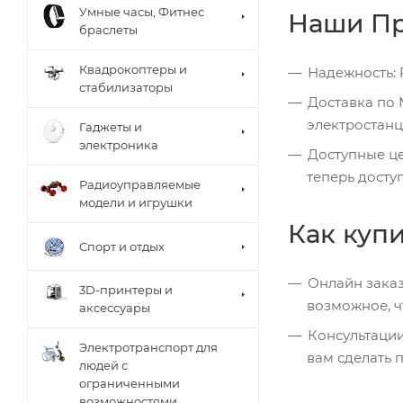
Умные часы, Фитнес
Наши Пр
браслеты
Квадрокоптеры и
Надежность: 
стабилизаторы
Доставка по 
электростан
Гаджеты и
электроника
Доступные це
теперь досту
Радиоуправляемые
модели и игрушки
Как купи
Спорт и отдых
Онлайн заказ
3D-принтеры и
возможное, ч
аксессуары
Консультации
Электротранспорт для
вам сделать 
людей с
ограниченными
возможностями