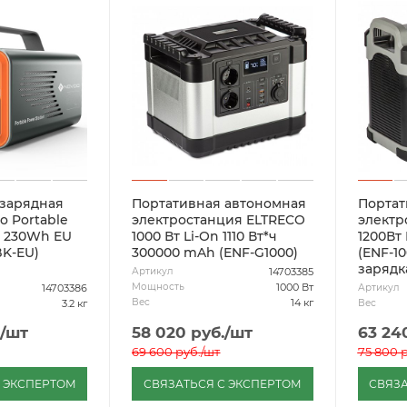
 зарядная
Портативная автономная
Портат
o Portable
электростанция ELTRECO
электр
n 230Wh EU
1000 Вт Li-On 1110 Вт*ч
1200Вт 
K-EU)
300000 mAh (ENF-G1000)
(ENF-1
зарядк
14703385
Артикул
1000 Вт
Мощность
14703386
Артикул
14 кг
Вес
3.2 кг
Вес
/шт
58 020
руб.
/шт
63 24
69 600
руб.
/шт
75 800
р
С ЭКСПЕРТОМ
СВЯЗАТЬСЯ С ЭКСПЕРТОМ
СВЯЗА