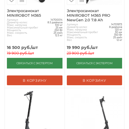
Электросамокат
Электросамокат
MINIROBOT M365
MINIROBOT M365 PRO
NewGen 2.0 7.8 Ah
Артикул
14700014
Диаметр колес
8.5 дюймов
Артикул
14701973
Макс. нагрузка
100 кг
Диаметр колес
8 дюймов
Максимальный пробег
25 км
Макс. нагрузка
120 кг
Мощность
250 Вт
Максимальный пробег
30 км
Макс. скорость
25 км/ч
Мощность
350 Вт
Вес
12.5 кг
Макс. скорость
25 км/ч
Вес
12 кг
16 500
руб.
/шт
19 990
руб.
/шт
19 900
руб.
/шт
23 900
руб.
/шт
СВЯЗАТЬСЯ С ЭКСПЕРТОМ
СВЯЗАТЬСЯ С ЭКСПЕРТОМ
В КОРЗИНУ
В КОРЗИНУ