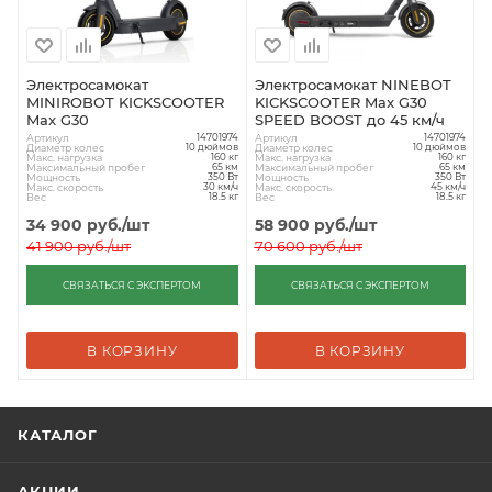
Электросамокат
Электросамокат NINEBOT
MINIROBOT KICKSCOOTER
KICKSCOOTER Max G30
Max G30
SPEED BOOST до 45 км/ч
Артикул
Артикул
14701974
14701974
Диаметр колес
Диаметр колес
10 дюймов
10 дюймов
Макс. нагрузка
Макс. нагрузка
160 кг
160 кг
Максимальный пробег
Максимальный пробег
65 км
65 км
Мощность
Мощность
350 Вт
350 Вт
Макс. скорость
Макс. скорость
30 км/ч
45 км/ч
Вес
Вес
18.5 кг
18.5 кг
34 900
руб.
/шт
58 900
руб.
/шт
41 900
руб.
/шт
70 600
руб.
/шт
СВЯЗАТЬСЯ С ЭКСПЕРТОМ
СВЯЗАТЬСЯ С ЭКСПЕРТОМ
В КОРЗИНУ
В КОРЗИНУ
КАТАЛОГ
АКЦИИ