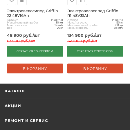
Электровелосипед Griffin
Электровелосипед Griffin
J2 48V16Ah
R1 48V35Ah
Артикул
Артикул
14705798
14705791
Максимальный пробег
Макс. нагрузка
60 км
120 кг
Макс. скорость
Максимальный пробег
35 км/ч
80 км
Вес
Макс. скорость
26 кг
50 км/ч
48 900
руб.
/шт
134 900
руб.
/шт
63 900
руб.
/шт
149 900
руб.
/шт
СВЯЗАТЬСЯ С ЭКСПЕРТОМ
СВЯЗАТЬСЯ С ЭКСПЕРТОМ
В КОРЗИНУ
В КОРЗИНУ
КАТАЛОГ
АКЦИИ
РЕМОНТ И СЕРВИС