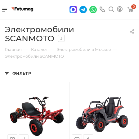
0
Электромобили
SCANMOTO
3
—
—
—
Главная
Каталог
Электромобили в Москве
Электромобили SCANMOTO
ФИЛЬТР