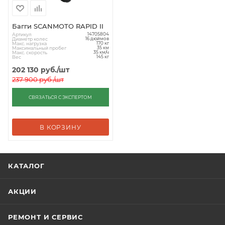
Багги SCANMOTO RAPID II
Артикул
14705804
Диаметр колес
16 дюймов
Макс. нагрузка
170 кг
Максимальный пробег
35 км
Макс. скорость
35 км/ч
Вес
145 кг
202 130
руб.
/шт
237 900
руб.
/шт
СВЯЗАТЬСЯ С ЭКСПЕРТОМ
В КОРЗИНУ
КАТАЛОГ
АКЦИИ
РЕМОНТ И СЕРВИС