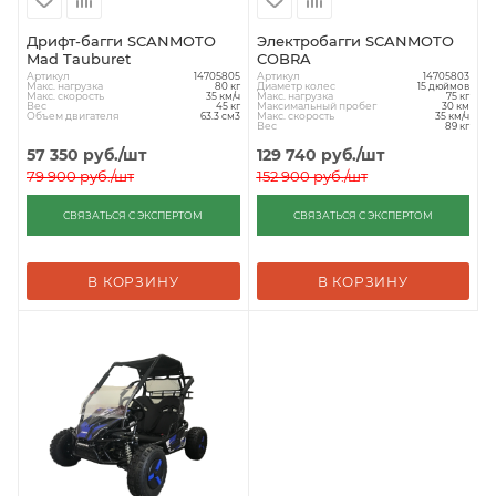
Дрифт-багги SCANMOTO
Электробагги SCANMOTO
Mad Tauburet
COBRA
Артикул
Артикул
14705805
14705803
Макс. нагрузка
Диаметр колес
80 кг
15 дюймов
Макс. скорость
Макс. нагрузка
35 км/ч
75 кг
Вес
Максимальный пробег
45 кг
30 км
Объем двигателя
Макс. скорость
63.3 см3
35 км/ч
Вес
89 кг
57 350
руб.
/шт
129 740
руб.
/шт
79 900
руб.
/шт
152 900
руб.
/шт
СВЯЗАТЬСЯ С ЭКСПЕРТОМ
СВЯЗАТЬСЯ С ЭКСПЕРТОМ
В КОРЗИНУ
В КОРЗИНУ