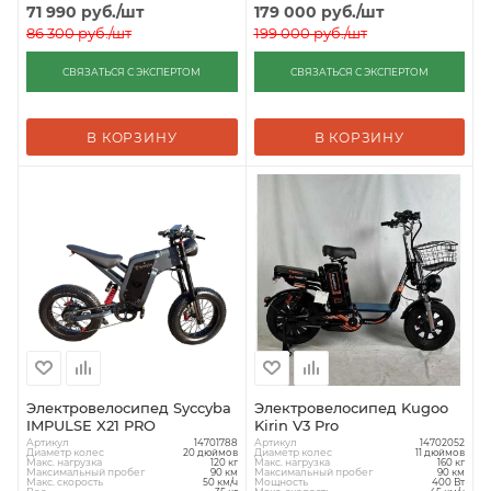
71 990
руб.
/шт
179 000
руб.
/шт
86 300
руб.
/шт
199 000
руб.
/шт
СВЯЗАТЬСЯ С ЭКСПЕРТОМ
СВЯЗАТЬСЯ С ЭКСПЕРТОМ
В КОРЗИНУ
В КОРЗИНУ
Электровелосипед Syccyba
Электровелосипед Kugoo
IMPULSE X21 PRO
Kirin V3 Pro
Артикул
Артикул
14701788
14702052
Диаметр колес
Диаметр колес
20 дюймов
11 дюймов
Макс. нагрузка
Макс. нагрузка
120 кг
160 кг
Максимальный пробег
Максимальный пробег
90 км
90 км
Макс. скорость
Мощность
50 км/ч
400 Вт