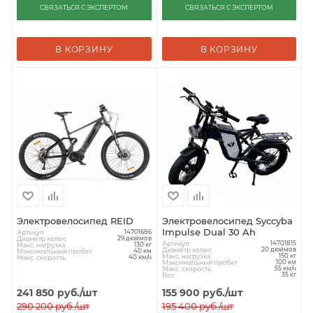
СВЯЗАТЬСЯ С ЭКСПЕРТОМ
СВЯЗАТЬСЯ С ЭКСПЕРТОМ
В КОРЗИНУ
В КОРЗИНУ
Электровелосипед REID
Электровелосипед Syccyba
Impulse Dual 30 Ah
Артикул
14701686
Диаметр колес
29 дюймов
Артикул
14701815
Макс. нагрузка
130 кг
Диаметр колес
20 дюймов
Максимальный пробег
40 км
Макс. нагрузка
150 кг
Макс. скорость
40 км/ч
Максимальный пробег
100 км
Макс. скорость
55 км/ч
Вес
35 кг
241 850
руб.
/шт
155 900
руб.
/шт
290 200
руб.
/шт
195 400
руб.
/шт