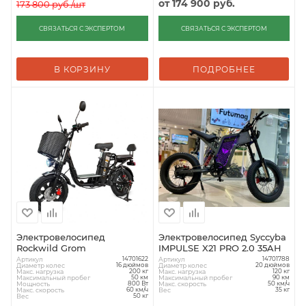
от
174 900 руб.
173 800
руб.
/шт
СВЯЗАТЬСЯ С ЭКСПЕРТОМ
СВЯЗАТЬСЯ С ЭКСПЕРТОМ
В КОРЗИНУ
ПОДРОБНЕЕ
Электровелосипед
Электровелосипед Syccyba
Rockwild Grom
IMPULSE X21 PRO 2.0 35AH
Артикул
Артикул
14701622
14701788
Диаметр колес
Диаметр колес
16 дюймов
20 дюймов
Макс. нагрузка
Макс. нагрузка
200 кг
120 кг
Максимальный пробег
Максимальный пробег
50 км
90 км
Мощность
Макс. скорость
800 Вт
50 км/ч
Макс. скорость
Вес
60 км/ч
35 кг
Вес
50 кг