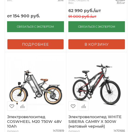
Вес
Макс. скорость
35 кг
45 км/ч
Вес
33.5 кг
62 990
руб.
/шт
от
154 900 руб.
91 000
руб.
/шт
СВЯЗАТЬСЯ С ЭКСПЕРТОМ
СВЯЗАТЬСЯ С ЭКСПЕРТОМ
ПОДРОБНЕЕ
В КОРЗИНУ
Электровелосипед
Электровелосипед WHITE
COSWHEEL M20 750W 48V
SIBERIA CAMRY X 500W
10Ah
(матовый черный)
Артикул
Артикул
14701819
14701666