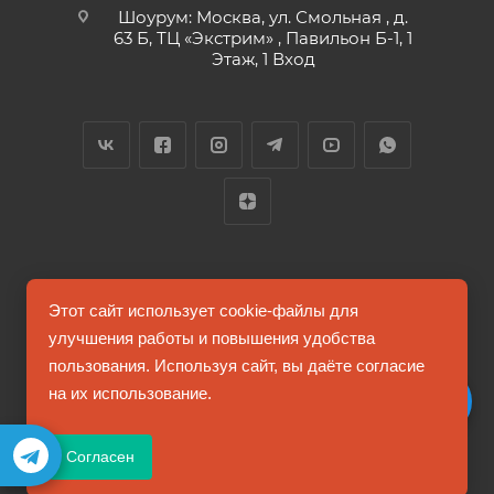
Шоурум: Москва, ул. Смольная , д.
63 Б, ТЦ «Экстрим» , Павильон Б-1, 1
Этаж, 1 Вход
2026 © FUTUMAG.RU
Этот сайт использует cookie-файлы для
улучшения работы и повышения удобства
пользования. Используя сайт, вы даёте согласие
Информация на сайте не является публичной офертой
на их использование.
Соглашение на обработку персональных данных
Согласен