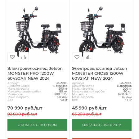
Электровелосипед Jetson
Электровелосипед Jetson
MONSTER PRO 1200W
MONSTER CROSS 1200W
60V30Ah NEW 2024
60V21Ah NEW 2024
Артикул
Артикул
14699815
14699814
Диаметр колес
Диаметр колес
16 дюймов
16 дюймов
Макс. нагрузка
Макс. нагрузка
200 кг
200 кг
Максимальный пробег
Максимальный пробег
80 км
80 км
Мощность
Мощность
1200 Вт Вт
1200 Вт Вт
Макс. скорость
Макс. скорость
60 км/ч
65 км/ч
Вес
Вес
40 кг
47 кг
70 990
руб.
/шт
45 990
руб.
/шт
92 800
руб.
/шт
65 200
руб.
/шт
СВЯЗАТЬСЯ С ЭКСПЕРТОМ
СВЯЗАТЬСЯ С ЭКСПЕРТОМ