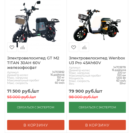
Электровелосипед GT M2
Электровелосипед Wenbox
TITAN 30AH 60V
U3 Pro 45Ah60V
железофосфат
Артикул
14703878
Диаметр колес
16 дюймов
Артикул
14703892
Макс. нагрузка
200 кг
Диаметр колес
16 дюймов
Максимальный пробег
100 км
Макс. нагрузка
150 кг
Мощность
1200 Вт
Максимальный пробег
60 км
Макс. скорость
60 км/ч
Макс. скорость
60 км/ч
Вес
59 кг
71 500
руб.
/шт
79 900
руб.
/шт
93 000
руб.
/шт
98 000
руб.
/шт
СВЯЗАТЬСЯ С ЭКСПЕРТОМ
СВЯЗАТЬСЯ С ЭКСПЕРТОМ
В КОРЗИНУ
В КОРЗИНУ