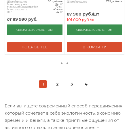
Диаметр колес
Диаметр колес
20 дюймов
27.5 дюймов
Макс. нагрузка
160 кг
Максимальный пробег
70 км
Макс. скорость
45 км/ч
Вес
32 кг
87 900
руб.
/шт
от
89 990 руб.
101 000
руб.
/шт
СВЯЗАТЬСЯ С ЭКСПЕРТОМ
СВЯЗАТЬСЯ С ЭКСПЕРТОМ
ПОДРОБНЕЕ
В КОРЗИНУ
1
2
3
4
Если вы ищете современный способ передвижения,
который сочетает в себе экологичность, экономию
времени и деньги, а также приятные ощущения от
активного отдыха, то электровелосипед –