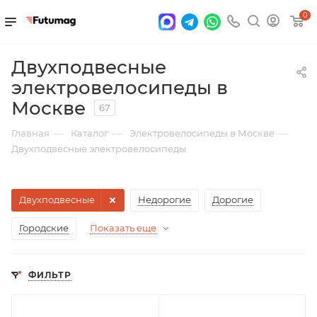
0
Двухподвесные
электровелосипеды в
Москве
67
—
—
—
Главная
Каталог
Электровелосипеды в Москве
Двухподвесные электровелосипеды
Двухподвесные
Недорогие
Дорогие
Городские
Показать еще
ФИЛЬТР