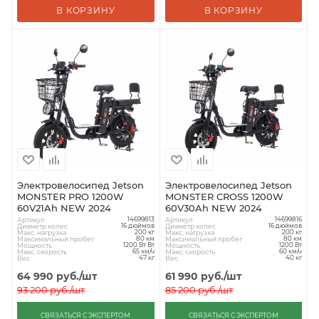
В КОРЗИНУ
В КОРЗИНУ
Электровелосипед Jetson
Электровелосипед Jetson
MONSTER PRO 1200W
MONSTER CROSS 1200W
60V21Ah NEW 2024
60V30Ah NEW 2024
Артикул
Артикул
14699813
14699816
Диаметр колес
Диаметр колес
16 дюймов
16 дюймов
Макс. нагрузка
Макс. нагрузка
200 кг
200 кг
Максимальный пробег
Максимальный пробег
80 км
80 км
Мощность
Мощность
1200 Вт Вт
1200 Вт
Макс. скорость
Макс. скорость
65 км/ч
60 км/ч
Вес
Вес
47 кг
40 кг
64 990
руб.
/шт
61 990
руб.
/шт
93 200
руб.
/шт
85 200
руб.
/шт
СВЯЗАТЬСЯ С ЭКСПЕРТОМ
СВЯЗАТЬСЯ С ЭКСПЕРТОМ