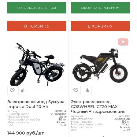
СВЯЗАТЬСЯ С ЭКСПЕРТОМ
СВЯЗАТЬСЯ С ЭКСПЕРТОМ
В КОРЗИНУ
В КОРЗИНУ
Электровелосипед Syccyba
Электровелосипед
Impulse Dual 20 Ah
COSWHEEL GT20 MAX
Черный + гидроизоляция
Артикул
14701814
Диаметр колес
20 дюймов
Артикул
14701812
Макс. нагрузка
150 кг
Диаметр колес
20 дюймов
Максимальный пробег
80 км
Макс. нагрузка
130 кг
Макс. скорость
45 км/ч
Максимальный пробег
110 км
Вес
35 кг
Макс. скорость
65 км/ч
Вес
39 кг
144 900
руб.
/шт