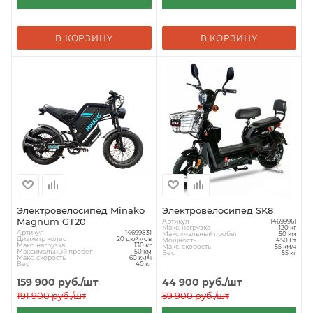
В КОРЗИНУ
В КОРЗИНУ
Электровелосипед Minako
Электровелосипед SK8
Magnum GT20
Артикул
14699961
Макс. нагрузка
120 кг
Артикул
14699831
Максимальный пробег
50 км
Диаметр колес
20 дюймов
Мощность
450 Вт
Макс. нагрузка
130 кг
Макс. скорость
55 км/ч
Максимальный пробег
50 км
Вес
55 кг
Макс. скорость
60 км/ч
Вес
40 кг
159 900
руб.
/шт
44 900
руб.
/шт
191 900
руб.
/шт
59 900
руб.
/шт