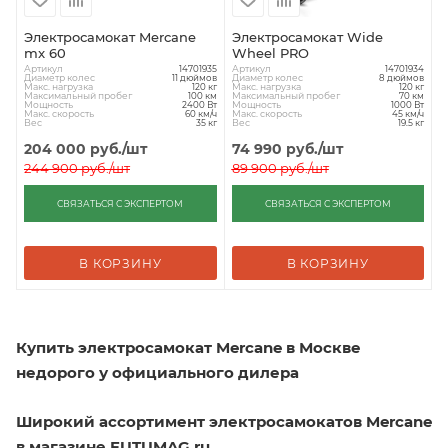
Электросамокат Mercane
Электросамокат Wide
mx 60
Wheel PRO
Артикул
Артикул
14701935
14701934
Диаметр колес
Диаметр колес
11 дюймов
8 дюймов
Макс. нагрузка
Макс. нагрузка
120 кг
120 кг
Максимальный пробег
Максимальный пробег
100 км
70 км
Мощность
Мощность
2400 Вт
1000 Вт
Макс. скорость
Макс. скорость
60 км/ч
45 км/ч
Вес
Вес
35 кг
19.5 кг
204 000
руб.
/шт
74 990
руб.
/шт
244 900
руб.
/шт
89 900
руб.
/шт
СВЯЗАТЬСЯ С ЭКСПЕРТОМ
СВЯЗАТЬСЯ С ЭКСПЕРТОМ
В КОРЗИНУ
В КОРЗИНУ
Купить электросамокат Mercane в Москве
недорого у официального дилера
Широкий ассортимент электросамокатов Mercane
в магазине FUTUMAG.ru