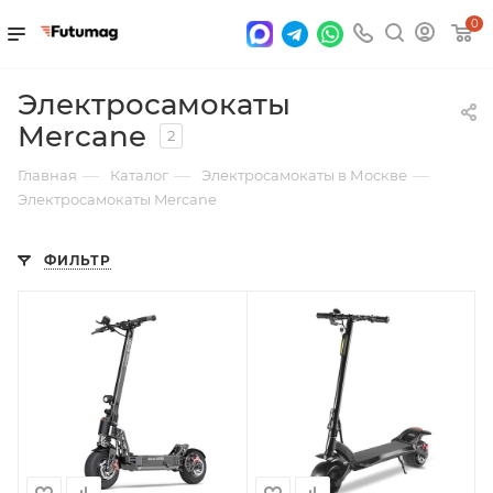
0
Электросамокаты
Mercane
2
—
—
—
Главная
Каталог
Электросамокаты в Москве
Электросамокаты Mercane
ФИЛЬТР