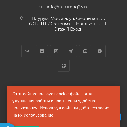
info@futumag24.ru
Шоурум: Москва, ул. Смольная , д.
63 Б, ТЦ «Экстрим» , Павильон Б-1, 1
Этаж, 1 Вход
2026 © FUTUMAG.RU
Этот сайт использует cookie-файлы для
улучшения работы и повышения удобства
пользования. Используя сайт, вы даёте согласие
Информация на сайте не является публичной офертой
на их использование.
Соглашение на обработку персональных данных