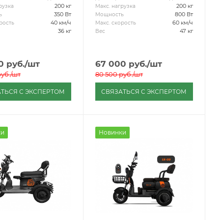
200 кг
200 кг
рузка
Макс. нагрузка
350 Вт
800 Вт
ь
Мощность
40 км/ч
60 км/ч
рость
Макс. скорость
36 кг
47 кг
Вес
0
руб.
/шт
67 000
руб.
/шт
уб.
/шт
80 500
руб.
/шт
ТЬСЯ С ЭКСПЕРТОМ
СВЯЗАТЬСЯ С ЭКСПЕРТОМ
ки
Новинки