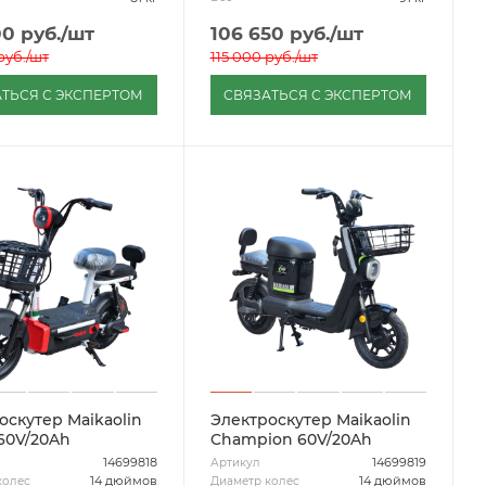
00
руб.
/шт
106 650
руб.
/шт
руб.
/шт
115 000
руб.
/шт
ТЬСЯ С ЭКСПЕРТОМ
СВЯЗАТЬСЯ С ЭКСПЕРТОМ
оскутер Maikaolin
Электроскутер Maikaolin
60V/20Ah
Champion 60V/20Ah
14699818
14699819
Артикул
14 дюймов
14 дюймов
колес
Диаметр колес