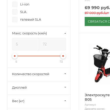
Li-ion
69 990
руб.
SLA
87 000
руб.
/шт
гелевый SLA
СВЯЗАТЬСЯ 
Макс. скорость (км/ч)
5
72
Количество скоростей
Дисплей
Электроскуте
B05
Вес (кг)
Артикул
Диаметр колес