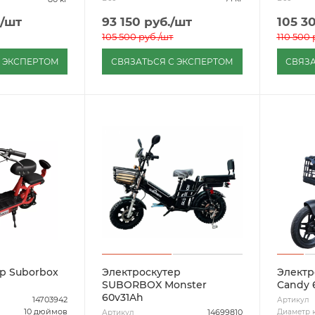
/шт
93 150
руб.
/шт
105 3
105 500
руб.
/шт
110 500
С ЭКСПЕРТОМ
СВЯЗАТЬСЯ С ЭКСПЕРТОМ
СВЯЗА
р Suborbox
Электроскутер
Электр
SUBORBOX Monster
Candy 
60v31Ah
14703942
Артикул
10 дюймов
Диаметр 
14699810
Артикул