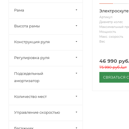
Рама
Электроскутер
Артикул
Диаметр колес
Высота рамы
Максимальный пр
Мощность
Макс. скорость
Конструкция руля
Вес
Регулировка руля
46 990
руб
75 990
руб.
/шт
Подседельный
СВЯЗАТЬСЯ 
амортизатор
Количество мест
Управление скоростью
Багажник