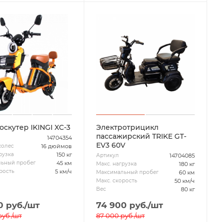
оскутер IKINGI XC-3
Электротрицикл
пассажирский TRIKE GT-
14704354
EV3 60V
16 дюймов
колес
150 кг
рузка
14704085
Артикул
45 км
ьный пробег
180 кг
Макс. нагрузка
5 км/ч
рость
60 км
Максимальный пробег
50 км/ч
Макс. скорость
80 кг
Вес
0
руб.
/шт
74 900
руб.
/шт
уб.
/шт
87 000
руб.
/шт