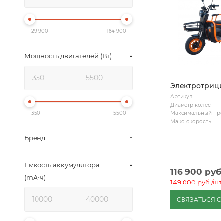
29 900
184 900
Мощность двигателей (Вт)
Электротрици
Артикул
Диаметр колес
Максимальный пр
350
5500
Макс. скорость
Бренд
Емкость аккумулятора
116 900
руб
(mА⋅ч)
149 000
руб.
/ш
СВЯЗАТЬСЯ 