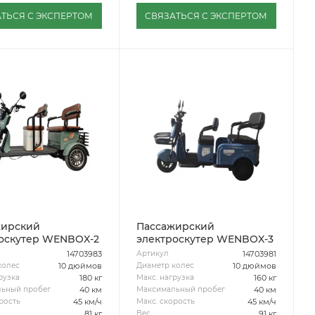
ТЬСЯ С ЭКСПЕРТОМ
СВЯЗАТЬСЯ С ЭКСПЕРТОМ
жирский
Пассажирский
оскутер WENBOX-2
электроскутер WENBOX-3
14703983
14703981
Артикул
10 дюймов
10 дюймов
колес
Диаметр колес
180 кг
160 кг
рузка
Макс. нагрузка
40 км
40 км
ьный пробег
Максимальный пробег
45 км/ч
45 км/ч
рость
Макс. скорость
81 кг
91 кг
Вес