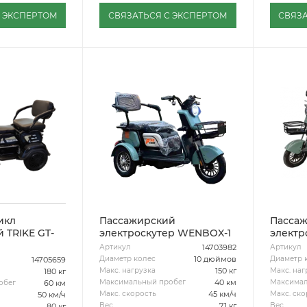
С ЭКСПЕРТОМ
СВЯЗАТЬСЯ С ЭКСПЕРТОМ
СВЯЗА
икл
Пассажирский
Пасса
 TRIKE GT-
электроскутер WENBOX-1
электр
14703982
Артикул
Артикул
10 дюймов
Диаметр колес
Диаметр 
14705659
150 кг
Макс. нагрузка
Макс. наг
180 кг
40 км
Максимальный пробег
Максимал
60 км
обег
45 км/ч
Макс. скорость
Макс. ско
50 км/ч
71 кг
Вес
Вес
80 кг