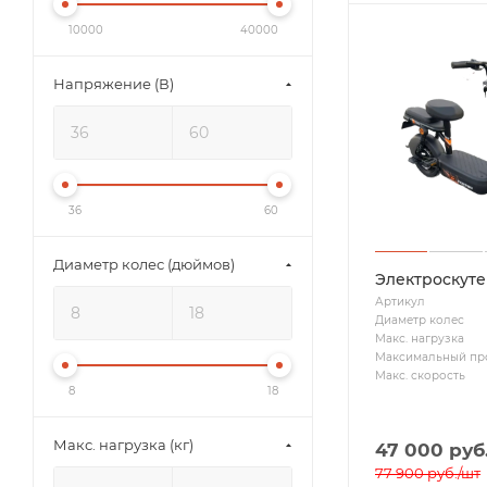
10000
40000
Напряжение (В)
36
60
Диаметр колес (дюймов)
Электроскуте
Артикул
Диаметр колес
Макс. нагрузка
Максимальный пр
Макс. скорость
8
18
Макс. нагрузка (кг)
47 000
руб
77 900
руб.
/шт