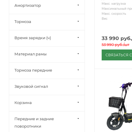
Макс. нагрузка
Амортизатор
Максимальный пр
Макс. скорость
Вес
Тормоза
Время зарядки (ч)
33 990
руб.
53 990
руб.
/шт
Материал рамы
СВЯЗАТЬСЯ 
Тормоза передние
Звуковой сигнал
Корзина
Передние и задние
поворотники