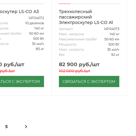
оскутер LS-CO A3
Трехколесный
пассажирский
14704072
Электроскутер LS-CO A1
10 дюймов
колес
140 кг
рузка
14704073
Артикул
50-60 км
ьный пробег
140 кг
Макс. нагрузка
500 Вт
ь
50-60 км
Максимальный пробег
35 км/ч
рость
500 Вт
Мощность
83 кг
35 км/ч
Макс. скорость
92 кг
Вес
0
руб.
/шт
82 900
руб.
/шт
руб.
/шт
102 000
руб.
/шт
ТЬСЯ С ЭКСПЕРТОМ
СВЯЗАТЬСЯ С ЭКСПЕРТОМ
5