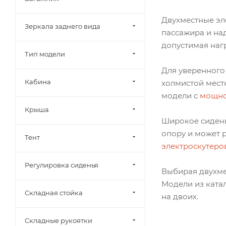
Двухместные эл
Зеркала заднего вида
пассажира и на
допустимая наг
Тип модели
Для уверенного
Кабина
холмистой мест
модели с
мощно
Крыша
Широкое сидень
опору и может 
Тент
электроскутеро
Регулировка сиденья
Выбирая двухме
Модели из ката
Складная стойка
на двоих.
Складные рукоятки