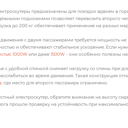
ектроскутеры предназначены для поездок вдвоём в горо
дёжными подножками позволяет перевозить второго че
рузка до 200 кг обеспечивает применение на разных ма
 движения с двумя пассажирами требуется мощность не
ностью и обеспечивают стабильное ускорение. Если нуж
стью 1000W
или даже
1500W
- они особенно полезны на
е с удобной спинкой снимает нагрузку со спины при дл
расслабиться во время движения. Такая конструкция от
в
, где место для второго пассажира ограничено.
стный электроскутер, обратите внимание на высоту сиде
лога прошли проверку на устойчивость при максимальн