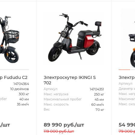
р Fududu C2
Электроскутер IKINGI S
Электр
702
14704364
Артикул
10 дюймов
Диаметр 
14704351
Артикул
300 кг
Макс. наг
250 кг
Макс. нагрузка
40 км
обег
Максимал
45 км
Максимальный пробег
35 км/ч
Макс. ско
60 км/ч
Макс. скорость
70 кг
Вес
.
/шт
89 990
руб.
/шт
54 99
119 000
руб.
/шт
79 000
р