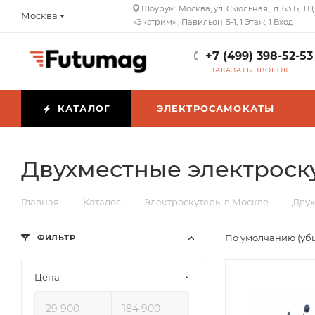
Шоурум: Москва, ул. Смольная , д. 63 Б, ТЦ
Москва
«Экстрим» , Павильон Б-1, 1 Этаж, 1 Вход
+7 (499) 398-52-53
ЗАКАЗАТЬ ЗВОНОК
КАТАЛОГ
ЭЛЕКТРОСАМОКАТЫ
Двухместные электроск
—
—
—
Главная
Каталог
Электроскутеры в Москве
Двух
По умолчанию (уб
ФИЛЬТР
Цена