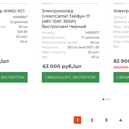
 IKINGI XC1
Электромопед
Электр
GreenCamel Тайфун 17
14699867
Артикул
(48V 12Ah 350W)
12 дюймов
Диаметр 
быстросъем Черный
50 км
обег
Макс. наг
500 Вт
Максимал
14699917
Артикул
45 км/ч
Мощност
17 дюймов
Диаметр колес
45 кг
Макс. ско
40 км
Максимальный пробег
Вес
350 (в пике 900 ) Вт
Мощность
25 км/ч
Макс. скорость
65 кг
Вес
.
/шт
82 90
63 000
руб.
/шт
105 000
С ЭКСПЕРТОМ
СВЯЗАТЬСЯ С ЭКСПЕРТОМ
СВЯЗА
1
2
3
4