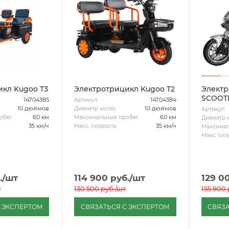
кл Kugoo T3
Электротрицикл Kugoo T2
Электр
SCOOT
14704385
14704384
Артикул
10 дюймов
10 дюймов
Диаметр колес
Артикул
60 км
60 км
обег
Максимальный пробег
Диаметр 
35 км/ч
35 км/ч
Макс. скорость
Максимал
Макс. ско
.
/шт
114 900
руб.
/шт
129 0
т
130 500
руб.
/шт
155 900
С ЭКСПЕРТОМ
СВЯЗАТЬСЯ С ЭКСПЕРТОМ
СВЯЗА