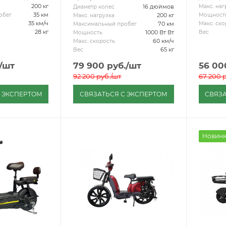
200 кг
Макс. наг
16 дюймов
Диаметр колес
35 км
обег
Мощност
200 кг
Макс. нагрузка
35 км/ч
Макс. ско
70 км
Максимальный пробег
28 кг
Вес
1000 Вт Вт
Мощность
60 км/ч
Макс. скорость
65 кг
Вес
/шт
79 900
руб.
/шт
56 00
92 200
руб.
/шт
67 200
р
С ЭКСПЕРТОМ
СВЯЗАТЬСЯ С ЭКСПЕРТОМ
СВЯЗА
Новин