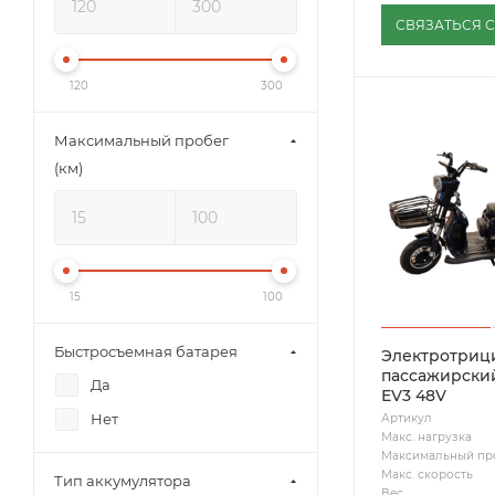
СВЯЗАТЬСЯ 
120
300
Максимальный пробег
(км)
15
100
Быстросъемная батарея
Электротриц
пассажирский
Да
EV3 48V
Нет
Артикул
Макс. нагрузка
Максимальный пр
Макс. скорость
Тип аккумулятора
Вес