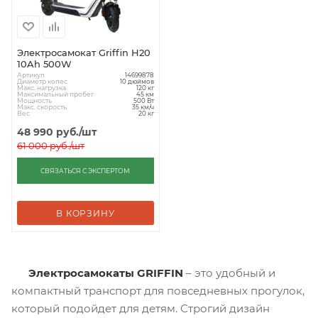
Электросамокат Griffin H20
10Ah 500W
Артикул
14699878
Диаметр колес
10 дюймов
Макс. нагрузка
120 кг
Максимальный пробег
45 км
Мощность
500 Вт
Макс. скорость
35 км/ч
Вес
20 кг
48 990
руб.
/шт
61 000
руб.
/шт
СВЯЗАТЬСЯ С ЭКСПЕРТОМ
В КОРЗИНУ
Электросамокаты GRIFFIN
– это удобный и
компактный транспорт для повседневных прогулок,
который подойдет для детям. Строгий дизайн