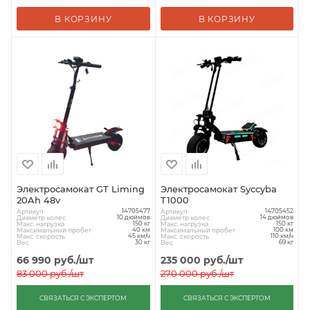
В КОРЗИНУ
В КОРЗИНУ
Электросамокат GT Liming
Электросамокат Syccyba
20Ah 48v
T1000
Артикул
Артикул
14705477
14705452
Диаметр колес
Диаметр колес
10 дюймов
14 дюймов
Макс. нагрузка
Макс. нагрузка
150 кг
150 кг
Максимальный пробег
Максимальный пробег
40 км
100 км
Макс. скорость
Макс. скорость
45 км/ч
110 км/ч
Вес
Вес
30 кг
69 кг
66 990
руб.
/шт
235 000
руб.
/шт
83 000
руб.
/шт
270 000
руб.
/шт
СВЯЗАТЬСЯ С ЭКСПЕРТОМ
СВЯЗАТЬСЯ С ЭКСПЕРТОМ