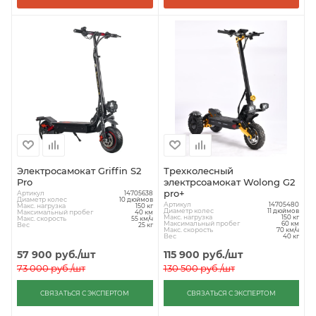
Электросамокат Griffin S2
Трехколесный
Pro
электрсоамокат Wolong G2
pro+
Артикул
14705638
Диаметр колес
10 дюймов
Артикул
14705480
Макс. нагрузка
150 кг
Диаметр колес
11 дюймов
Максимальный пробег
40 км
Макс. нагрузка
150 кг
Макс. скорость
55 км/ч
Максимальный пробег
60 км
Вес
25 кг
Макс. скорость
70 км/ч
Вес
40 кг
57 900
руб.
/шт
115 900
руб.
/шт
73 000
руб.
/шт
130 500
руб.
/шт
СВЯЗАТЬСЯ С ЭКСПЕРТОМ
СВЯЗАТЬСЯ С ЭКСПЕРТОМ