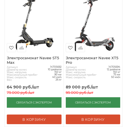
Электросамокат Navee ST5
Электросамокат Navee XT5
Max
Pro
Артикул
Артикул
14705692
14705694
Диаметр колес
Диаметр колес
10 дюймов
12 дюймов
Макс. нагрузка
Макс. нагрузка
150 кг
150 кг
Максимальный пробег
Максимальный пробег
90 км
75 км
Макс. скорость
Макс. скорость
40 км/ч
50 км/ч
Вес
26 кг
64 900
руб.
/шт
89 000
руб.
/шт
75 000
руб.
/шт
95 000
руб.
/шт
СВЯЗАТЬСЯ С ЭКСПЕРТОМ
СВЯЗАТЬСЯ С ЭКСПЕРТОМ
В КОРЗИНУ
В КОРЗИНУ