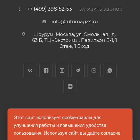
+7 (499) 398-52-53
ЗАКАЗАТЬ ЗВОНОК
info@futumag24.ru
Шоурум: Москва, ул. Смольная , д.
63 Б, ТЦ «Экстрим» , Павильон Б-1, 1
Этаж, 1 Вход
2026 © FUTUMAG.RU
Этот сайт использует cookie-файлы для
улучшения работы и повышения удобства
пользования. Используя сайт, вы даёте согласие
Информация на сайте не является публичной офертой