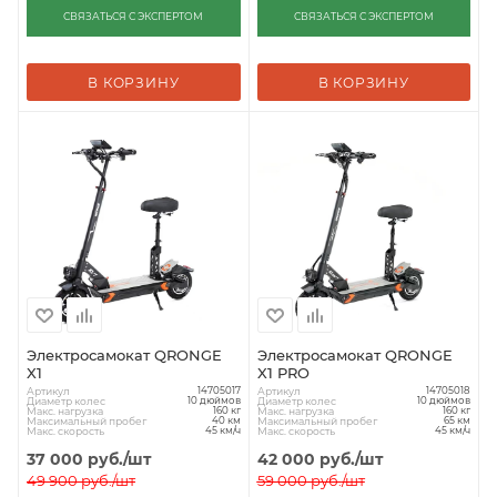
СВЯЗАТЬСЯ С ЭКСПЕРТОМ
СВЯЗАТЬСЯ С ЭКСПЕРТОМ
В КОРЗИНУ
В КОРЗИНУ
Электросамокат QRONGE
Электросамокат QRONGE
X1
X1 PRO
Артикул
Артикул
14705017
14705018
Диаметр колес
Диаметр колес
10 дюймов
10 дюймов
Макс. нагрузка
Макс. нагрузка
160 кг
160 кг
Максимальный пробег
Максимальный пробег
40 км
65 км
Макс. скорость
Макс. скорость
45 км/ч
45 км/ч
37 000
руб.
/шт
42 000
руб.
/шт
49 900
руб.
/шт
59 000
руб.
/шт