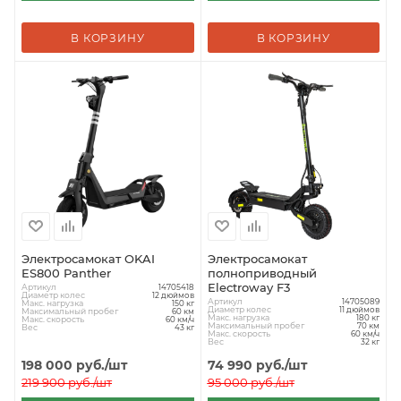
В КОРЗИНУ
В КОРЗИНУ
Электросамокат OKAI
Электросамокат
ES800 Panther
полноприводный
Electroway F3
Артикул
14705418
Диаметр колес
12 дюймов
Артикул
14705089
Макс. нагрузка
150 кг
Диаметр колес
11 дюймов
Максимальный пробег
60 км
Макс. нагрузка
180 кг
Макс. скорость
60 км/ч
Максимальный пробег
70 км
Вес
43 кг
Макс. скорость
60 км/ч
Вес
32 кг
198 000
руб.
/шт
74 990
руб.
/шт
219 900
руб.
/шт
95 000
руб.
/шт