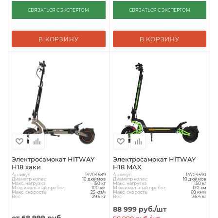
СВЯЗАТЬСЯ С ЭКСПЕРТОМ
СВЯЗАТЬСЯ С ЭКСПЕРТОМ
В КОРЗИНУ
В КОРЗИНУ
Электросамокат HITWAY
Электросамокат HITWAY
H18 хаки
H18 MAX
Артикул
Артикул
14704589
14704590
Диаметр колес
Диаметр колес
10 дюймов
10 дюймов
Макс. нагрузка
Макс. нагрузка
150 кг
150 кг
Максимальный пробег
Максимальный пробег
100 км
120 км
Макс. скорость
Макс. скорость
25 км/ч
60 км/ч
Вес
Вес
29.5 кг
36.4 кг
88 999
руб.
/шт
от
68 999 руб.