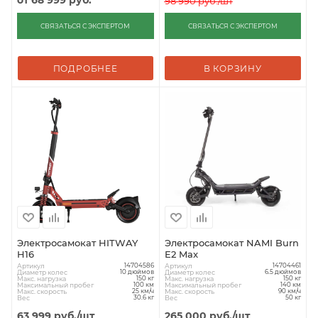
98 990
руб.
/шт
СВЯЗАТЬСЯ С ЭКСПЕРТОМ
СВЯЗАТЬСЯ С ЭКСПЕРТОМ
ПОДРОБНЕЕ
В КОРЗИНУ
Электросамокат HITWAY
Электросамокат NAMI Burn
H16
E2 Max
Артикул
Артикул
14704586
14704461
Диаметр колес
Диаметр колес
10 дюймов
6.5 дюймов
Макс. нагрузка
Макс. нагрузка
150 кг
150 кг
Максимальный пробег
Максимальный пробег
100 км
140 км
Макс. скорость
Макс. скорость
25 км/ч
90 км/ч
Вес
Вес
30.6 кг
50 кг
63 999
руб.
/шт
265 000
руб.
/шт