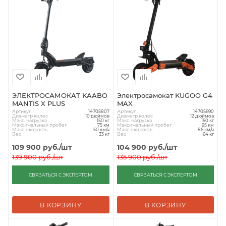
ЭЛЕКТРОСАМОКАТ KAABO
Электросамокат KUGOO G4
MANTIS X PLUS
MAX
Артикул
Артикул
14705807
14705690
Диаметр колес
Диаметр колес
10 дюймов
12 дюймов
Макс. нагрузка
Макс. нагрузка
150 кг
150 кг
Максимальный пробег
Максимальный пробег
75 км
95 км
Макс. скорость
Макс. скорость
50 км/ч
86 км/ч
Вес
Вес
33 кг
64 кг
109 900
руб.
/шт
104 900
руб.
/шт
139 900
руб.
/шт
135 900
руб.
/шт
СВЯЗАТЬСЯ С ЭКСПЕРТОМ
СВЯЗАТЬСЯ С ЭКСПЕРТОМ
В КОРЗИНУ
В КОРЗИНУ