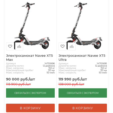
Электросамокат Navee XT5
Электросамокат Navee XT5
Max
Ultra
Артикул
Артикул
14705696
14705695
Диаметр колес
Диаметр колес
12 дюймов
12 дюймов
Макс. нагрузка
Макс. нагрузка
150 кг
150 кг
Максимальный пробег
Максимальный пробег
110 км
110 км
Макс. скорость
Макс. скорость
50 км/ч
50 км/ч
90 000
руб.
/шт
119 990
руб.
/шт
115 900
руб.
/шт
138 000
руб.
/шт
СВЯЗАТЬСЯ С ЭКСПЕРТОМ
СВЯЗАТЬСЯ С ЭКСПЕРТОМ
В КОРЗИНУ
В КОРЗИНУ