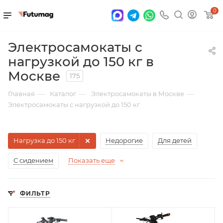
0
Электросамокаты с
нагрузкой до 150 кг в
Москве
175
—
—
—
Главная
Каталог
Электросамокаты в Москве
Электросамокаты с нагрузкой до 150 кг
Нагрузка до 150 кг
Недорогие
Для детей
С сидением
Показать еще
ФИЛЬТР