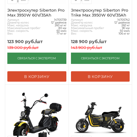
Электроскутер Siberton Pro
Электроскутер Siberton Pro
Max 3950W 60V/35Ah
Trike Max 3950W 60V/35Ah
Артикул
Артикул
14705739
14705742
Диаметр колес
Диаметр колес
12" дюймов
12" дюймов
Макс. нагрузка
Макс. нагрузка
260 кг кг
260 кг
Максимальный пробег
Максимальный пробег
80 км
90 км
Макс. скорость
Макс. скорость
60 км/ч
50 км/ч
Вес
Вес
77 кг кг
106 кг кг
123 900
руб.
/шт
128 900
руб.
/шт
139 000
руб.
/шт
143 900
руб.
/шт
СВЯЗАТЬСЯ С ЭКСПЕРТОМ
СВЯЗАТЬСЯ С ЭКСПЕРТОМ
В КОРЗИНУ
В КОРЗИНУ