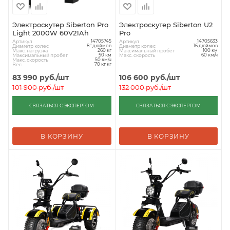
Электроскутер Siberton Pro
Электроскутер Siberton U2
Light 2000W 60V21Ah
Pro
Артикул
Артикул
14705745
14705633
Диаметр колес
Диаметр колес
8" дюймов
16 дюймов
Макс. нагрузка
Максимальный пробег
260 кг
100 км
Максимальный пробег
Макс. скорость
50 км
60 км/ч
Макс. скорость
50 км/ч
Вес
70 кг кг
83 990
руб.
/шт
106 600
руб.
/шт
101 900
руб.
/шт
132 000
руб.
/шт
СВЯЗАТЬСЯ С ЭКСПЕРТОМ
СВЯЗАТЬСЯ С ЭКСПЕРТОМ
В КОРЗИНУ
В КОРЗИНУ