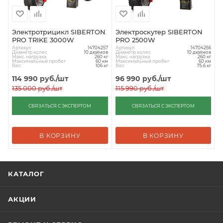
Электротрицикл SIBERTON
Электроскутер SIBERTON
PRO TRIKE 3000W
PRO 2500W
Артикул
Артикул
14704257
14704256
Диаметр колес
Диаметр колес
10 дюймов
10 дюймов
Макс. нагрузка
Макс. нагрузка
260 кг
260 кг
Максимальный пробег
Максимальный пробег
60 км
60 км
Вес
Вес
106 кг
75.6 кг
114 990
руб.
/шт
96 990
руб.
/шт
135 000
руб.
/шт
115 990
руб.
/шт
СВЯЗАТЬСЯ С ЭКСПЕРТОМ
СВЯЗАТЬСЯ С ЭКСПЕРТОМ
В КОРЗИНУ
В КОРЗИНУ
КАТАЛОГ
АКЦИИ