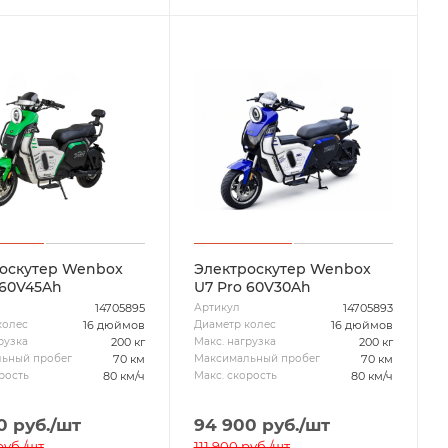
оскутер Wenbox
Электроскутер Wenbox
 60V45Ah
U7 Pro 60V30Ah
14705895
14705893
Артикул
16 дюймов
16 дюймов
колес
Диаметр колес
200 кг
200 кг
рузка
Макс. нагрузка
70 км
70 км
ьный пробег
Максимальный пробег
80 км/ч
80 км/ч
рость
Макс. скорость
0
руб.
/шт
94 900
руб.
/шт
уб.
/шт
111 900
руб.
/шт