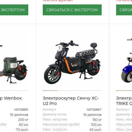
С ЭКСПЕРТОМ
СВЯЗАТЬСЯ С ЭКСПЕРТОМ
СВЯЗА
ер Wenbox
Электроскутер Сянчу ХС-
Электр
U2 Pro
TRIKE 
14705891
14705867
Артикул
Артикул
16 дюймов
16 дюймов
Диаметр колес
Диаметр 
200 кг
150 кг
Макс. нагрузка
Макс. наг
60 км
100 км
обег
Максимальный пробег
Максимал
70 км/ч
65 км/ч
Макс. скорость
Макс. ско