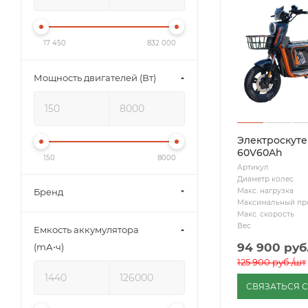
17 450
832 000
Мощность двигателей (Вт)
Электроскуте
60V60Ah
150
8000
Артикул
Диаметр колес
Макс. нагрузка
Бренд
Максимальный пр
Макс. скорость
Вес
Емкость аккумулятора
94 900
руб
(mА⋅ч)
125 900
руб.
/шт
СВЯЗАТЬСЯ 