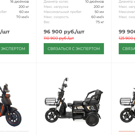
16 дюймов
10 дюймов
Диаметр колес
Диаметр 
200 кг
200 кг
Макс. нагрузка
Макс. наг
60 км
50 км
обег
Максимальный пробег
Максимал
70 км/ч
60 км/ч
Макс. скорость
Макс. ско
75 кг
Вес
.
/шт
96 900
руб.
/шт
99 90
110 900
руб.
/шт
125 900
С ЭКСПЕРТОМ
СВЯЗАТЬСЯ С ЭКСПЕРТОМ
СВЯЗА