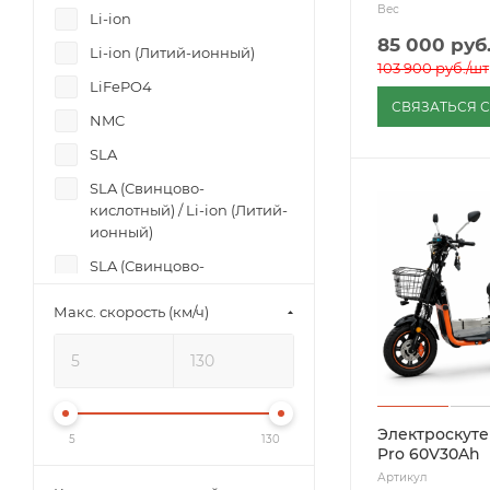
Вес
Li-ion
85 000
руб
Li-ion (Литий-ионный)
103 900
руб.
/шт
LiFePO4
СВЯЗАТЬСЯ 
NMC
SLA
SLA (Свинцово-
кислотный) / Li-ion (Литий-
ионный)
SLA (Свинцово-
кислотный) / Li-ion (Литий-
ионный) / LiFePO4 (Литий-
Макс. скорость (км/ч)
железо-фосфатный)
SLA GEL
гелевый SLA
Железо-фосфат
Электроскуте
5
130
Pro 60V30Ah
литий
Артикул