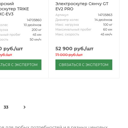
ирский
Электроскутер Сянчу GT
оскутер TRIKE
EV2 PRO
ХС-EV3
14705863
Артикул
14 дюймов
Диаметр колес
14705860
100 кг
Макс. нагрузка
10 дюймов
колес
60 км
Максимальный пробег
200 кг
рузка
45 км/ч
Макс. скорость
45 км
ьный пробег
50 км/ч
рость
0
руб.
/шт
52 900
руб.
/шт
уб.
/шт
71 000
руб.
/шт
ТЬСЯ С ЭКСПЕРТОМ
СВЯЗАТЬСЯ С ЭКСПЕРТОМ
33
в для любых потребностей и в разных ценовых