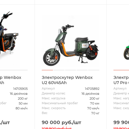
ер Wenbox
Электроскутер Wenbox
Электр
Ah
U2 60V45Ah
U7 Pro
14705905
14705892
Артикул
Артикул
16 дюймов
16 дюймов
Диаметр колес
Диаметр 
200 кг
200 кг
Макс. нагрузка
Макс. наг
50 км
70 км
обег
Максимальный пробег
Максимал
80 км/ч
70 км/ч
Макс. скорость
Макс. ско
70 кг
Вес
.
/шт
90 000
руб.
/шт
99 90
108 900
руб.
/шт
115 900
р