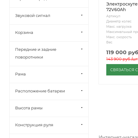
Электроскуте
72V60Ah
Звуковой сигнал
Артикул
Диаметр колес
Макс. нагрузка
Максимальный пр
Корзина
Макс. скорость
Вес
Передние и задние
119 000
руб
поворотники
143 900
руб.
/шт
СВЯЗАТЬСЯ 
Рама
Расположение батареи
Высота рамы
Конструкция руля
Интернет-магаз