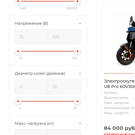
1440
126000
Напряжение (В)
12
100
Диаметр колес (дюймов)
Электроскут
U8 Pro 60V30
Артикул
Диаметр колес
Макс. нагрузка
Максимальный пр
0
20
Макс. скорость
Макс. нагрузка (кг)
84 000
руб
103 900
руб.
/шт