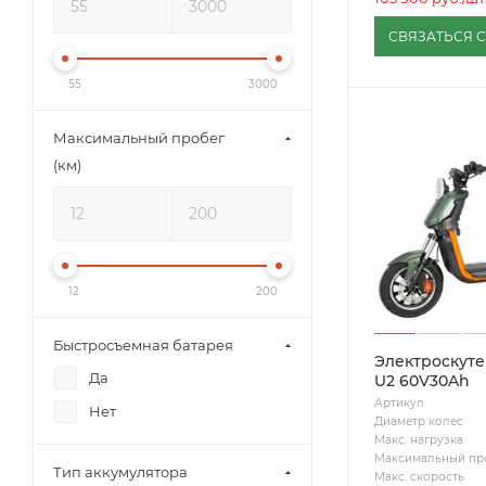
СВЯЗАТЬСЯ 
55
3000
Максимальный пробег
(км)
12
200
Быстросъемная батарея
Электроскут
Да
U2 60V30Ah
Артикул
Нет
Диаметр колес
Макс. нагрузка
Максимальный пр
Тип аккумулятора
Макс. скорость