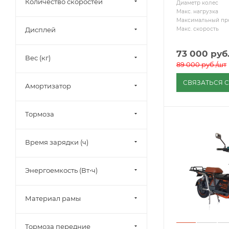
Количество скоростей
Диаметр колес
свинцовый
Макс. нагрузка
Максимальный пр
тяговый
Макс. скорость
Дисплей
Тяговый
необслуживаемый AGM
73 000
руб
VRLA
Вес (кг)
89 000
руб.
/шт
СВЯЗАТЬСЯ 
Амортизатор
Тормоза
Время зарядки (ч)
Энергоемкость (Вт⋅ч)
Материал рамы
Тормоза передние