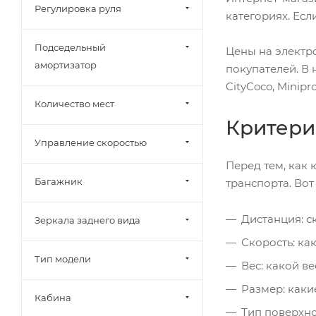
Регулировка руля
категориях. Есл
Подседельный
Цены на электр
амортизатор
покупателей. В 
CityCoco, Minipr
Количество мест
Критери
Управление скоростью
Перед тем, как 
Багажник
транспорта. Вот
Дистанция: с
Зеркала заднего вида
Скорость: ка
Тип модели
Вес: какой в
Размер: каки
Кабина
Тип поверхно