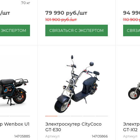
70 кг
.
/шт
79 990
руб.
/шт
94 99
101 900
руб.
/шт
110 900
С ЭКСПЕРТОМ
СВЯЗАТЬСЯ С ЭКСПЕРТОМ
СВЯЗА
р Wenbox U1
Электроскутер CityCoco
Электр
GT-Е30
GT-X12
14705885
14705866
Артикул
Артикул