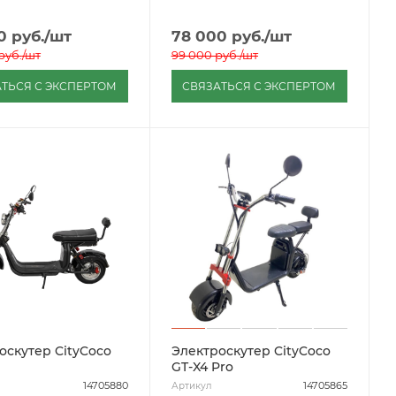
0
руб.
/шт
78 000
руб.
/шт
руб.
/шт
99 000
руб.
/шт
ТЬСЯ С ЭКСПЕРТОМ
СВЯЗАТЬСЯ С ЭКСПЕРТОМ
оскутер CityCoco
Электроскутер CityCoco
GT-X4 Pro
14705880
14705865
Артикул