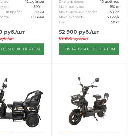
12 дюймов
10 дюймов
колес
Диаметр колес
300 кг
150 кг
рузка
Макс. нагрузка
50 км
50 км
ьный пробег
Максимальный пробег
60 км/ч
50 км/ч
рость
Макс. скорость
50 кг
Вес
0
руб.
/шт
52 900
руб.
/шт
руб.
/шт
69 900
руб.
/шт
ТЬСЯ С ЭКСПЕРТОМ
СВЯЗАТЬСЯ С ЭКСПЕРТОМ