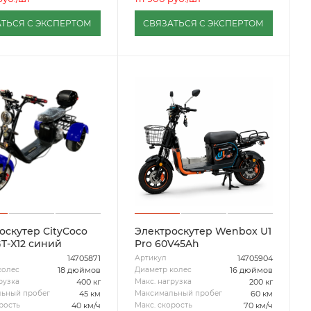
ТЬСЯ С ЭКСПЕРТОМ
СВЯЗАТЬСЯ С ЭКСПЕРТОМ
оскутер CityCoco
Электроскутер Wenbox U1
GT-X12 синий
Pro 60V45Ah
14705871
14705904
Артикул
18 дюймов
16 дюймов
колес
Диаметр колес
400 кг
200 кг
рузка
Макс. нагрузка
45 км
60 км
ьный пробег
Максимальный пробег
40 км/ч
70 км/ч
рость
Макс. скорость