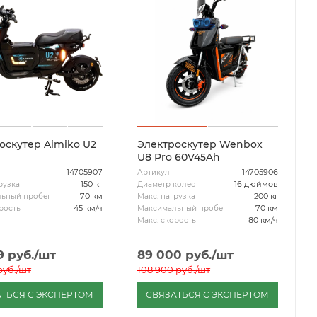
оскутер Aimiko U2
Электроскутер Wenbox
U8 Pro 60V45Ah
14705907
14705906
Артикул
150 кг
16 дюймов
рузка
Диаметр колес
70 км
200 кг
ьный пробег
Макс. нагрузка
45 км/ч
70 км
рость
Максимальный пробег
80 км/ч
Макс. скорость
9
руб.
/шт
89 000
руб.
/шт
уб.
/шт
108 900
руб.
/шт
ТЬСЯ С ЭКСПЕРТОМ
СВЯЗАТЬСЯ С ЭКСПЕРТОМ