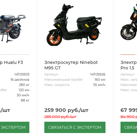
р Hualu F3
Электроскутер Ninebot
Электр
M95 GT
Pro 1.5
14705933
14705926
Артикул
Артикул
16 дюймов
160 км
Максимальный пробег
Макс. наг
280 кг
55 км/ч
Макс. скорость
Максимал
120 км
обег
Макс. ско
50 км/ч
88 кг
.
/шт
259 900
руб.
/шт
67 99
285 000
руб.
/шт
84 900
р
С ЭКСПЕРТОМ
СВЯЗАТЬСЯ С ЭКСПЕРТОМ
СВЯЗА