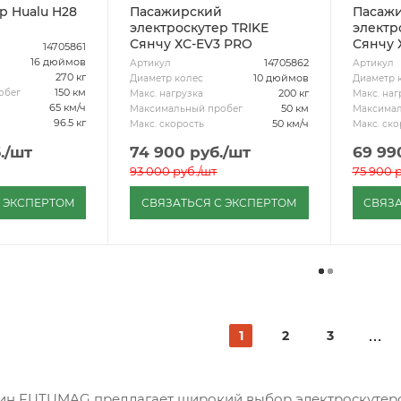
р Hualu H28
Пасажирский
Пасаж
электроскутер TRIKE
электр
Сянчу ХС-EV3 PRO
Сянчу 
14705861
16 дюймов
14705862
Артикул
Артикул
270 кг
10 дюймов
Диаметр колес
Диаметр 
150 км
обег
200 кг
Макс. нагрузка
Макс. наг
65 км/ч
50 км
Максимальный пробег
Максимал
96.5 кг
50 км/ч
Макс. скорость
Макс. ско
.
/шт
74 900
руб.
/шт
69 99
93 000
руб.
/шт
75 900
р
С ЭКСПЕРТОМ
СВЯЗАТЬСЯ С ЭКСПЕРТОМ
СВЯЗА
1
2
3
ин FUTUMAG предлагает широкий выбор электроскутеро