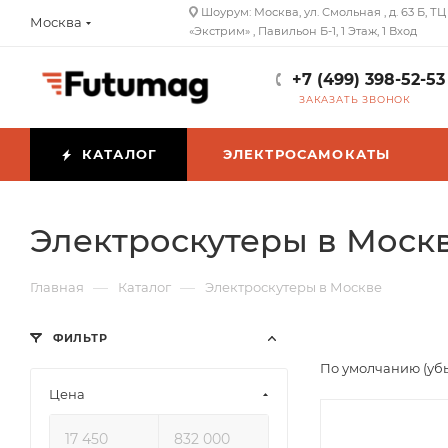
Шоурум: Москва, ул. Смольная , д. 63 Б, ТЦ
Москва
«Экстрим» , Павильон Б-1, 1 Этаж, 1 Вход
+7 (499) 398-52-53
ЗАКАЗАТЬ ЗВОНОК
КАТАЛОГ
ЭЛЕКТРОСАМОКАТЫ
Электроскутеры в Моск
—
—
Главная
Каталог
Электроскутеры в Москве
ФИЛЬТР
По умолчанию (уб
Цена