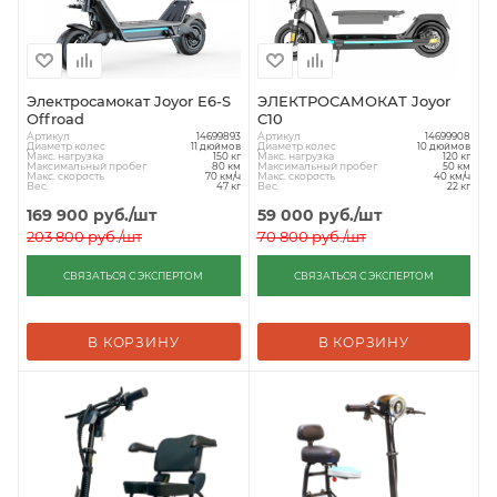
Электросамокат Joyor E6-S
ЭЛЕКТРОСАМОКАТ Joyor
Offroad
C10
Артикул
Артикул
14699893
14699908
Диаметр колес
Диаметр колес
11 дюймов
10 дюймов
Макс. нагрузка
Макс. нагрузка
150 кг
120 кг
Максимальный пробег
Максимальный пробег
80 км
50 км
Макс. скорость
Макс. скорость
70 км/ч
40 км/ч
Вес
Вес
47 кг
22 кг
169 900
руб.
/шт
59 000
руб.
/шт
203 800
руб.
/шт
70 800
руб.
/шт
СВЯЗАТЬСЯ С ЭКСПЕРТОМ
СВЯЗАТЬСЯ С ЭКСПЕРТОМ
В КОРЗИНУ
В КОРЗИНУ