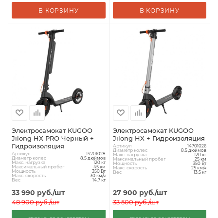
В КОРЗИНУ
В КОРЗИНУ
Электросамокат KUGOO
Электросамокат KUGOO
Jilong HX PRO Черный +
Jilong HX + Гидроизоляция
Гидроизоляция
Артикул
14701026
Диаметр колес
8.5 дюймов
Артикул
14701028
Макс. нагрузка
120 кг
Диаметр колес
8.5 дюймов
Максимальный пробег
25 км
Макс. нагрузка
120 кг
Мощность
350 Вт
Максимальный пробег
45 км
Макс. скорость
25 км/ч
Мощность
350 Вт
Вес
13.5 кг
Макс. скорость
30 км/ч
Вес
14.7 кг
33 990
руб.
/шт
27 900
руб.
/шт
48 900
руб.
/шт
33 500
руб.
/шт