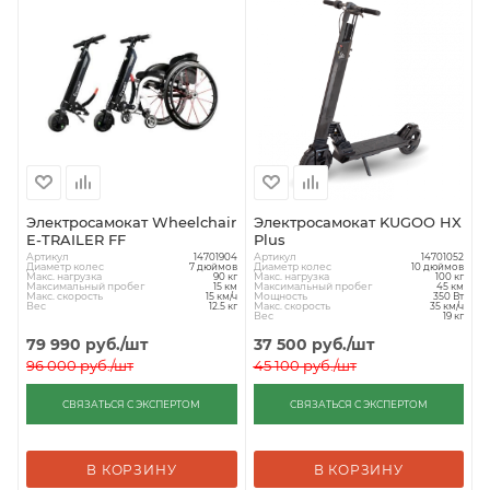
Электросамокат Wheelchair
Электросамокат KUGOO HX
E-TRAILER FF
Plus
Артикул
Артикул
14701904
14701052
Диаметр колес
Диаметр колес
7 дюймов
10 дюймов
Макс. нагрузка
Макс. нагрузка
90 кг
100 кг
Максимальный пробег
Максимальный пробег
15 км
45 км
Макс. скорость
Мощность
15 км/ч
350 Вт
Вес
Макс. скорость
12.5 кг
35 км/ч
Вес
19 кг
79 990
руб.
/шт
37 500
руб.
/шт
96 000
руб.
/шт
45 100
руб.
/шт
СВЯЗАТЬСЯ С ЭКСПЕРТОМ
СВЯЗАТЬСЯ С ЭКСПЕРТОМ
В КОРЗИНУ
В КОРЗИНУ