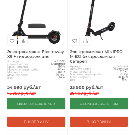
Электросамокат Electroway
Электросамокат MINIPRO
X9 + гидроизоляция
Mi625 быстросъемная
батарея
Артикул
14702995
Диаметр колес
10 дюймов
Артикул
14701393
Макс. нагрузка
150 кг
Диаметр колес
10 дюймов
Максимальный пробег
40 км
Макс. нагрузка
120 кг
Мощность
500 Вт
Максимальный пробег
20 км
Макс. скорость
40 км/ч
Макс. скорость
25 км/ч
Вес
24 кг
Вес
13 кг
54 990
руб.
/шт
23 900
руб.
/шт
75 990
руб.
/шт
28 700
руб.
/шт
СВЯЗАТЬСЯ С ЭКСПЕРТОМ
СВЯЗАТЬСЯ С ЭКСПЕРТОМ
В КОРЗИНУ
В КОРЗИНУ