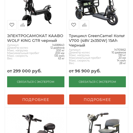
ЭЛЕКТРОСАМОКАТ KAABO
Трицикл GreenCamel Кольт
WOLF KING GTR черный
V700 (48V 2x350W) 15Ah
Черный
Артикул
14699940
Диаметр колес
12 дюймов
Артикул
14701862
Макс. нагрузка
200 кг
Диаметр колес
10 дюймов
Максимальный пробег
200 км
Макс. нагрузка
130 кг
Макс. скорость
135 км/ч
Максимальный пробег
20 км
Вес
63 кг
Макс. скорость
14 км/ч
Вес
28 кг
от
299 000 руб.
от
96 900 руб.
СВЯЗАТЬСЯ С ЭКСПЕРТОМ
СВЯЗАТЬСЯ С ЭКСПЕРТОМ
ПОДРОБНЕЕ
ПОДРОБНЕЕ