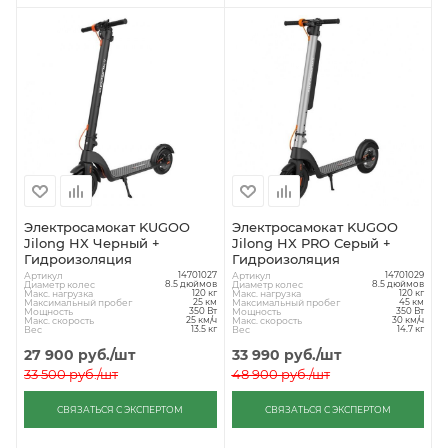
Электросамокат KUGOO
Электросамокат KUGOO
Jilong HX Черный +
Jilong HX PRO Серый +
Гидроизоляция
Гидроизоляция
Артикул
Артикул
14701027
14701029
Диаметр колес
Диаметр колес
8.5 дюймов
8.5 дюймов
Макс. нагрузка
Макс. нагрузка
120 кг
120 кг
Максимальный пробег
Максимальный пробег
25 км
45 км
Мощность
Мощность
350 Вт
350 Вт
Макс. скорость
Макс. скорость
25 км/ч
30 км/ч
Вес
Вес
13.5 кг
14.7 кг
27 900
руб.
/шт
33 990
руб.
/шт
33 500
руб.
/шт
48 900
руб.
/шт
СВЯЗАТЬСЯ С ЭКСПЕРТОМ
СВЯЗАТЬСЯ С ЭКСПЕРТОМ