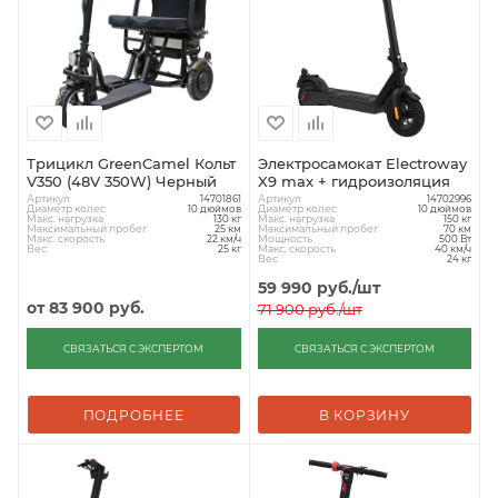
Трицикл GreenCamel Кольт
Электросамокат Electroway
V350 (48V 350W) Черный
X9 max + гидроизоляция
Артикул
Артикул
14701861
14702996
Диаметр колес
Диаметр колес
10 дюймов
10 дюймов
Макс. нагрузка
Макс. нагрузка
130 кг
150 кг
Максимальный пробег
Максимальный пробег
25 км
70 км
Макс. скорость
Мощность
22 км/ч
500 Вт
Вес
Макс. скорость
25 кг
40 км/ч
Вес
24 кг
59 990
руб.
/шт
от
83 900 руб.
71 900
руб.
/шт
СВЯЗАТЬСЯ С ЭКСПЕРТОМ
СВЯЗАТЬСЯ С ЭКСПЕРТОМ
ПОДРОБНЕЕ
В КОРЗИНУ