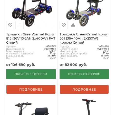
Трицикл GreenCamel Кольт
Трицикл GreenCamel Кольт
815 (36V 15,6Ah 2x400W) FAT
501 (36V 10Ah 2x250W)
Синий
кресло Синий
Артикул
Артикул
14701863
14701860
Диаметр колес
Диаметр колес
10 дюймов
10 дюймов
Макс. нагрузка
Макс. нагрузка
120 кг
120 кг
Максимальный пробег
Максимальный пробег
15 км
15 км
Макс. скорость
Макс. скорость
18 км/ч
18 км/ч
Вес
Вес
25 кг
25 кг
от
106 690 руб.
от
82 900 руб.
СВЯЗАТЬСЯ С ЭКСПЕРТОМ
СВЯЗАТЬСЯ С ЭКСПЕРТОМ
ПОДРОБНЕЕ
ПОДРОБНЕЕ