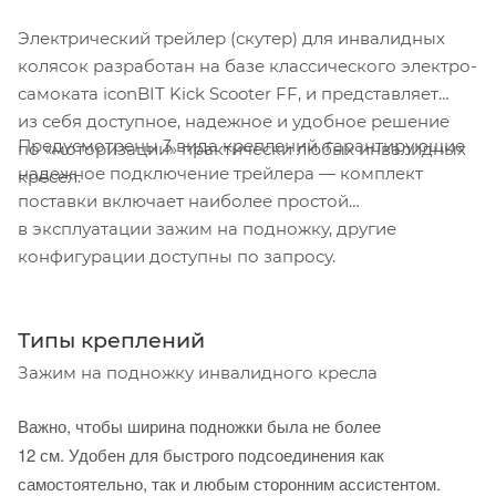
Электрический трейлер (скутер) для инвалидных
колясок разработан на базе классического электро-
самоката iconBIT Kick Scooter FF, и представляет
из себя доступное, надежное и удобное решение
Предусмотрены 3 вида креплений, гарантирующие
по «моторизации» практически любых инвалидных
надежное подключение трейлера — комплект
кресел.
поставки включает наиболее простой
в эксплуатации зажим на подножку, другие
конфигурации доступны по запросу.
Типы креплений
Зажим на подножку инвалидного кресла
Важно, чтобы ширина подножки была не более
12 см. Удобен для быстрого подсоединения как
самостоятельно, так и любым сторонним ассистентом.