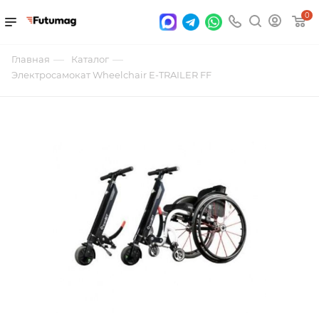
0
—
—
Главная
Каталог
Электросамокат Wheelchair E-TRAILER FF