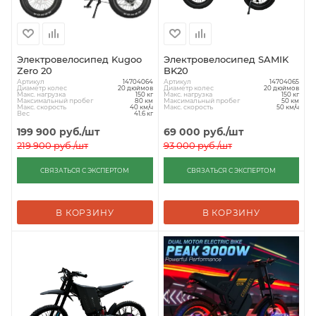
Электровелосипед Kugoo
Электровелосипед SAMIK
Zero 20
BK20
Артикул
Артикул
14704064
14704065
Диаметр колес
Диаметр колес
20 дюймов
20 дюймов
Макс. нагрузка
Макс. нагрузка
150 кг
150 кг
Максимальный пробег
Максимальный пробег
80 км
50 км
Макс. скорость
Макс. скорость
40 км/ч
50 км/ч
Вес
41.6 кг
199 900
руб.
/шт
69 000
руб.
/шт
219 900
руб.
/шт
93 000
руб.
/шт
СВЯЗАТЬСЯ С ЭКСПЕРТОМ
СВЯЗАТЬСЯ С ЭКСПЕРТОМ
В КОРЗИНУ
В КОРЗИНУ