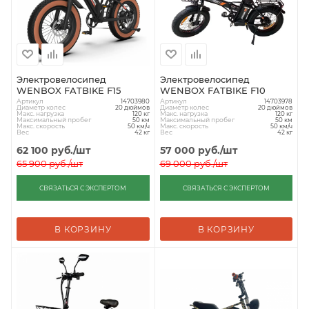
Электровелосипед
Электровелосипед
WENBOX FATBIKE F15
WENBOX FATBIKE F10
Артикул
Артикул
14703980
14703978
Диаметр колес
Диаметр колес
20 дюймов
20 дюймов
Макс. нагрузка
Макс. нагрузка
120 кг
120 кг
Максимальный пробег
Максимальный пробег
50 км
50 км
Макс. скорость
Макс. скорость
50 км/ч
50 км/ч
Вес
Вес
42 кг
42 кг
62 100
руб.
/шт
57 000
руб.
/шт
65 900
руб.
/шт
69 000
руб.
/шт
СВЯЗАТЬСЯ С ЭКСПЕРТОМ
СВЯЗАТЬСЯ С ЭКСПЕРТОМ
В КОРЗИНУ
В КОРЗИНУ