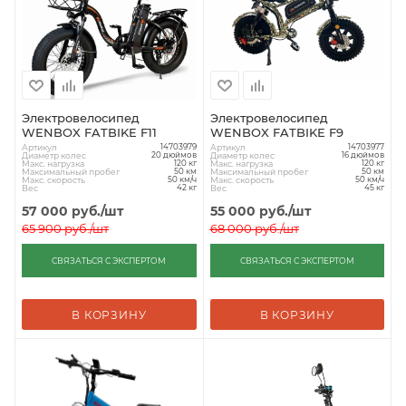
Электровелосипед
Электровелосипед
WENBOX FATBIKE F11
WENBOX FATBIKE F9
Артикул
Артикул
14703979
14703977
Диаметр колес
Диаметр колес
20 дюймов
16 дюймов
Макс. нагрузка
Макс. нагрузка
120 кг
120 кг
Максимальный пробег
Максимальный пробег
50 км
50 км
Макс. скорость
Макс. скорость
50 км/ч
50 км/ч
Вес
Вес
42 кг
45 кг
57 000
руб.
/шт
55 000
руб.
/шт
65 900
руб.
/шт
68 000
руб.
/шт
СВЯЗАТЬСЯ С ЭКСПЕРТОМ
СВЯЗАТЬСЯ С ЭКСПЕРТОМ
В КОРЗИНУ
В КОРЗИНУ