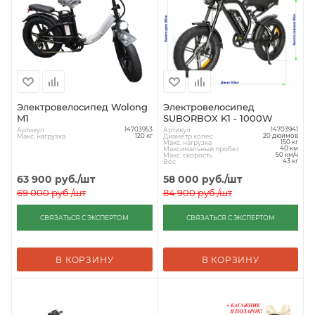
Электровелосипед Wolong
Электровелосипед
M1
SUBORBOX K1 - 1000W
Артикул
Артикул
14703953
14703941
Макс. нагрузка
Диаметр колес
120 кг
20 дюймов
Макс. нагрузка
150 кг
Максимальный пробег
40 км
Макс. скорость
50 км/ч
Вес
43 кг
63 900
руб.
/шт
58 000
руб.
/шт
69 000
руб.
/шт
84 900
руб.
/шт
СВЯЗАТЬСЯ С ЭКСПЕРТОМ
СВЯЗАТЬСЯ С ЭКСПЕРТОМ
В КОРЗИНУ
В КОРЗИНУ