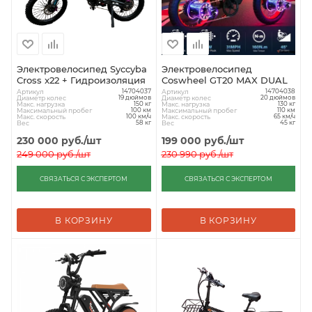
Электровелосипед Syccyba
Электровелосипед
Cross x22 + Гидроизоляция
Coswheel GT20 MAX DUAL
Артикул
Артикул
14704037
14704038
Диаметр колес
Диаметр колес
19 дюймов
20 дюймов
Макс. нагрузка
Макс. нагрузка
150 кг
130 кг
Максимальный пробег
Максимальный пробег
100 км
110 км
Макс. скорость
Макс. скорость
100 км/ч
65 км/ч
Вес
Вес
58 кг
45 кг
230 000
руб.
/шт
199 000
руб.
/шт
249 000
руб.
/шт
230 990
руб.
/шт
СВЯЗАТЬСЯ С ЭКСПЕРТОМ
СВЯЗАТЬСЯ С ЭКСПЕРТОМ
В КОРЗИНУ
В КОРЗИНУ