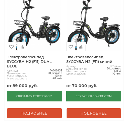
Электровелосипед
Электровелосипед
SYCCYBA H2 (F11) DUAL
SYCCYBA H2 (F11) синий
BLUE
Артикул
14703935
Диаметр колес
20 дюймов
Артикул
14703903
Макс. нагрузка
120 кг
Диаметр колес
20 дюймов
Макс. скорость
40 км/ч
Макс. нагрузка
120 кг
Макс. скорость
40 км/ч
от
89 000 руб.
от
70 000 руб.
СВЯЗАТЬСЯ С ЭКСПЕРТОМ
СВЯЗАТЬСЯ С ЭКСПЕРТОМ
ПОДРОБНЕЕ
ПОДРОБНЕЕ