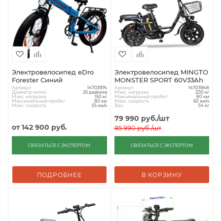
Электровелосипед eDro
Электровелосипед MINGTO
Forester Синий
MONSTER SPORT 60V33Ah
Артикул
Артикул
14703974
14703948
Диаметр колес
Макс. нагрузка
26 дюймов
200 кг
Макс. нагрузка
Максимальный пробег
150 кг
80 км
Максимальный пробег
Макс. скорость
80 км
60 км/ч
Макс. скорость
Вес
55 км/ч
54 кг
79 990
руб.
/шт
от
142 900 руб.
85 990
руб.
/шт
СВЯЗАТЬСЯ С ЭКСПЕРТОМ
СВЯЗАТЬСЯ С ЭКСПЕРТОМ
ПОДРОБНЕЕ
В КОРЗИНУ