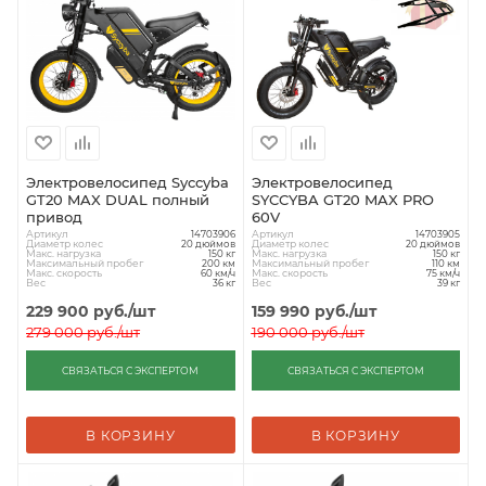
Электровелосипед Syccyba
Электровелосипед
GT20 MAX DUAL полный
SYCCYBA GT20 MAX PRO
привод
60V
Артикул
Артикул
14703906
14703905
Диаметр колес
Диаметр колес
20 дюймов
20 дюймов
Макс. нагрузка
Макс. нагрузка
150 кг
150 кг
Максимальный пробег
Максимальный пробег
200 км
110 км
Макс. скорость
Макс. скорость
60 км/ч
75 км/ч
Вес
Вес
36 кг
39 кг
229 900
руб.
/шт
159 990
руб.
/шт
279 000
руб.
/шт
190 000
руб.
/шт
СВЯЗАТЬСЯ С ЭКСПЕРТОМ
СВЯЗАТЬСЯ С ЭКСПЕРТОМ
В КОРЗИНУ
В КОРЗИНУ