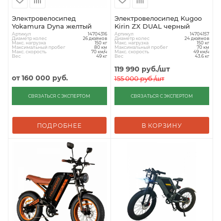
Электровелосипед
Электровелосипед Kugoo
Yokamura Dyna желтый
Kirin ZX DUAL черный
Артикул
Артикул
14704316
14704157
Диаметр колес
Диаметр колес
26 дюймов
24 дюймов
Макс. нагрузка
Макс. нагрузка
150 кг
150 кг
Максимальный пробег
Максимальный пробег
80 км
70 км
Макс. скорость
Макс. скорость
70 км/ч
49 км/ч
Вес
Вес
49 кг
43.6 кг
119 990
руб.
/шт
от
160 000 руб.
155 000
руб.
/шт
СВЯЗАТЬСЯ С ЭКСПЕРТОМ
СВЯЗАТЬСЯ С ЭКСПЕРТОМ
ПОДРОБНЕЕ
В КОРЗИНУ