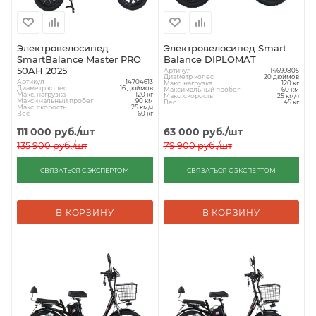
Электровелосипед
Электровелосипед Smart
SmartBalance Master PRO
Balance DIPLOMAT
50AH 2025
Артикул
14699805
Диаметр колес
20 дюймов
Артикул
14704613
Макс. нагрузка
120 кг
Диаметр колес
16 дюймов
Максимальный пробег
60 км
Макс. нагрузка
120 кг
Макс. скорость
25 км/ч
Максимальный пробег
90 км
Вес
45 кг
Макс. скорость
25 км/ч
Вес
60 кг
111 000
руб.
/шт
63 000
руб.
/шт
135 900
руб.
/шт
79 900
руб.
/шт
СВЯЗАТЬСЯ С ЭКСПЕРТОМ
СВЯЗАТЬСЯ С ЭКСПЕРТОМ
В КОРЗИНУ
В КОРЗИНУ