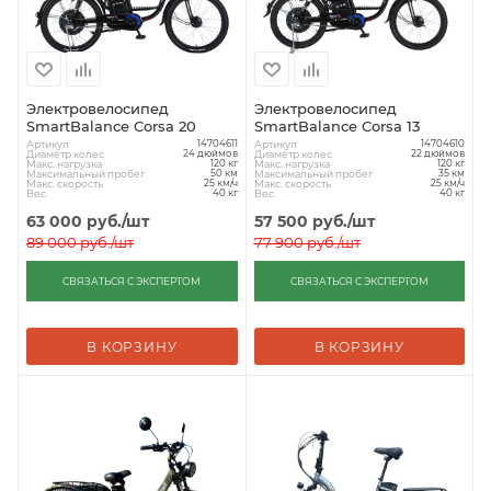
Электровелосипед
Электровелосипед
SmartBalance Corsa 20
SmartBalance Corsa 13
Артикул
Артикул
14704611
14704610
Диаметр колес
Диаметр колес
24 дюймов
22 дюймов
Макс. нагрузка
Макс. нагрузка
120 кг
120 кг
Максимальный пробег
Максимальный пробег
50 км
35 км
Макс. скорость
Макс. скорость
25 км/ч
25 км/ч
Вес
Вес
40 кг
40 кг
63 000
руб.
/шт
57 500
руб.
/шт
89 000
руб.
/шт
77 900
руб.
/шт
СВЯЗАТЬСЯ С ЭКСПЕРТОМ
СВЯЗАТЬСЯ С ЭКСПЕРТОМ
В КОРЗИНУ
В КОРЗИНУ