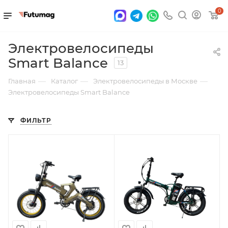
0
Электровелосипеды
Smart Balance
13
—
—
—
Главная
Каталог
Электровелосипеды в Москве
Электровелосипеды Smart Balance
ФИЛЬТР