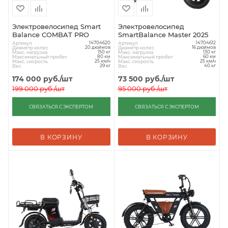
Электровелосипед Smart
Электровелосипед
Balance COMBAT PRO
SmartBalance Master 2025
Артикул
Артикул
14704620
14704612
Диаметр колес
Диаметр колес
20 дюймов
16 дюймов
Макс. нагрузка
Макс. нагрузка
150 кг
130 кг
Максимальный пробег
Максимальный пробег
80 км
60 км
Макс. скорость
Макс. скорость
25 км/ч
25 км/ч
Вес
Вес
29 кг
40 кг
174 000
руб.
/шт
73 500
руб.
/шт
199 000
руб.
/шт
95 000
руб.
/шт
СВЯЗАТЬСЯ С ЭКСПЕРТОМ
СВЯЗАТЬСЯ С ЭКСПЕРТОМ
В КОРЗИНУ
В КОРЗИНУ