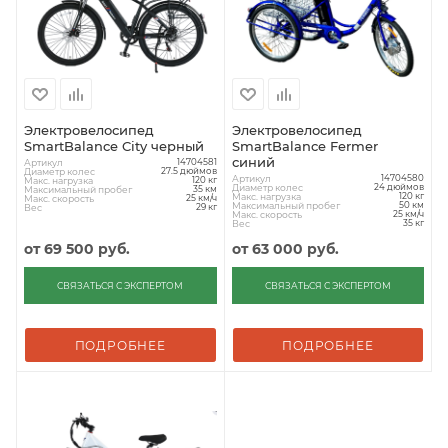
Электровелосипед
Электровелосипед
SmartBalance City черный
SmartBalance Fermer
синий
Артикул
14704581
Диаметр колес
27.5 дюймов
Артикул
14704580
Макс. нагрузка
120 кг
Диаметр колес
24 дюймов
Максимальный пробег
35 км
Макс. нагрузка
120 кг
Макс. скорость
25 км/ч
Максимальный пробег
50 км
Вес
29 кг
Макс. скорость
25 км/ч
Вес
35 кг
от
69 500 руб.
от
63 000 руб.
СВЯЗАТЬСЯ С ЭКСПЕРТОМ
СВЯЗАТЬСЯ С ЭКСПЕРТОМ
ПОДРОБНЕЕ
ПОДРОБНЕЕ