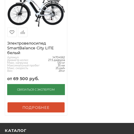
Электровелосипед
SmartBalance City LITE
белый
Артикул
14704562
Диаметр колес
27.5 дюймов
Макс. нагрузка
120 кг
Максимальный пробег
35 км
Макс. скорость
25 км/ч
Вес
29 кг
от
69 500 руб.
СВЯЗАТЬСЯ С ЭКСПЕРТОМ
ПОДРОБНЕЕ
КАТАЛОГ