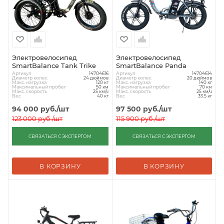
Электровелосипед
Электровелосипед
SmartBalance Tank Trike
SmartBalance Panda
Артикул
Артикул
14704616
14704614
Диаметр колес
Диаметр колес
24 дюймов
20 дюймов
Макс. нагрузка
Макс. нагрузка
120 кг
140 кг
Максимальный пробег
Максимальный пробег
50 км
70 км
Макс. скорость
Макс. скорость
25 км/ч
25 км/ч
Вес
Вес
40 кг
33.5 кг
94 000
руб.
/шт
97 500
руб.
/шт
123 000
руб.
/шт
115 900
руб.
/шт
СВЯЗАТЬСЯ С ЭКСПЕРТОМ
СВЯЗАТЬСЯ С ЭКСПЕРТОМ
В КОРЗИНУ
В КОРЗИНУ