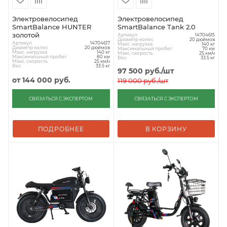
Электровелосипед
Электровелосипед
SmartBalance HUNTER
SmartBalance Tank 2.0
золотой
Артикул
14704615
Диаметр колес
20 дюймов
Артикул
14704617
Макс. нагрузка
140 кг
Диаметр колес
20 дюймов
Максимальный пробег
70 км
Макс. нагрузка
140 кг
Макс. скорость
25 км/ч
Максимальный пробег
80 км
Вес
33.5 кг
Макс. скорость
25 км/ч
Вес
33.5 кг
97 500
руб.
/шт
от
144 000 руб.
119 000
руб.
/шт
СВЯЗАТЬСЯ С ЭКСПЕРТОМ
СВЯЗАТЬСЯ С ЭКСПЕРТОМ
ПОДРОБНЕЕ
В КОРЗИНУ