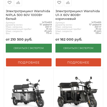
Электротрицикл Wanshida
Электротрицикл Wanshida
NIPLA 500 60V 1000Вт
U1-X 60V 800Вт
белый
коричневый
Артикул
Артикул
14704653
14704655
Диаметр колес
Диаметр колес
10" дюймов
10" дюймов
Макс. нагрузка
Макс. нагрузка
200 кг
200 кг
Максимальный пробег
Максимальный пробег
35 км
35 км
Макс. скорость
Макс. скорость
25 км/ч
25 км/ч
Вес
Вес
175 кг
139 кг
от
210 500 руб.
от
162 000 руб.
СВЯЗАТЬСЯ С ЭКСПЕРТОМ
СВЯЗАТЬСЯ С ЭКСПЕРТОМ
ПОДРОБНЕЕ
ПОДРОБНЕЕ