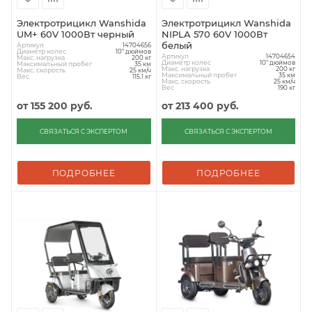
Электротрицикл Wanshida
Электротрицикл Wanshida
UM+ 60V 1000Вт черный
NIPLA 570 60V 1000Вт
белый
Артикул
14704656
Диаметр колес
10" дюймов
Артикул
14704654
Макс. нагрузка
200 кг
Диаметр колес
10" дюймов
Максимальный пробег
35 км
Макс. нагрузка
200 кг
Макс. скорость
25 км/ч
Максимальный пробег
35 км
Вес
115.1 кг
Макс. скорость
25 км/ч
Вес
190 кг
от
155 200 руб.
от
213 400 руб.
СВЯЗАТЬСЯ С ЭКСПЕРТОМ
СВЯЗАТЬСЯ С ЭКСПЕРТОМ
ПОДРОБНЕЕ
ПОДРОБНЕЕ