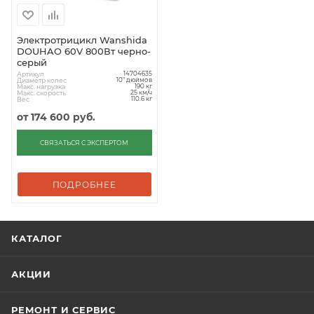
Электротрицикл Wanshida
DOUHAO 60V 800Вт черно-
серый
Артикул
14704635
Диаметр колес
10" дюймов
Макс. нагрузка
190 кг
Макс. скорость
25 км/ч
Вес
110.6 кг
от
174 600 руб.
СВЯЗАТЬСЯ С ЭКСПЕРТОМ
ПОДРОБНЕЕ
КАТАЛОГ
АКЦИИ
РЕМОНТ И СЕРВИС