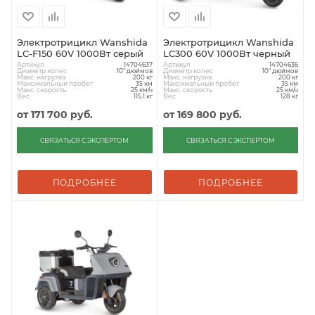
Электротрицикл Wanshida
Электротрицикл Wanshida
LC-F150 60V 1000Вт серый
LC300 60V 1000Вт черный
Артикул
Артикул
14704637
14704636
Диаметр колес
Диаметр колес
10" дюймов
10" дюймов
Макс. нагрузка
Макс. нагрузка
200 кг
200 кг
Максимальный пробег
Максимальный пробег
35 км
35 км
Макс. скорость
Макс. скорость
25 км/ч
25 км/ч
Вес
Вес
115.1 кг
128 кг
от
171 700 руб.
от
169 800 руб.
СВЯЗАТЬСЯ С ЭКСПЕРТОМ
СВЯЗАТЬСЯ С ЭКСПЕРТОМ
ПОДРОБНЕЕ
ПОДРОБНЕЕ