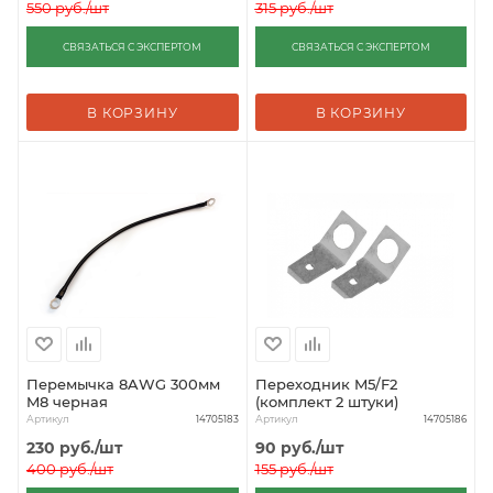
550
руб.
/шт
315
руб.
/шт
СВЯЗАТЬСЯ С ЭКСПЕРТОМ
СВЯЗАТЬСЯ С ЭКСПЕРТОМ
В КОРЗИНУ
В КОРЗИНУ
Перемычка 8AWG 300мм
Переходник M5/F2
M8 черная
(комплект 2 штуки)
Артикул
Артикул
14705183
14705186
230
руб.
/шт
90
руб.
/шт
400
руб.
/шт
155
руб.
/шт