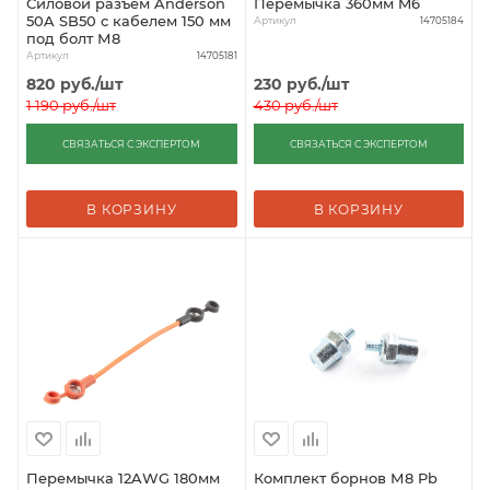
Силовой разъём Anderson
Перемычка 360мм M6
50A SB50 с кабелем 150 мм
Артикул
14705184
под болт М8
Артикул
14705181
820
руб.
/шт
230
руб.
/шт
1 190
руб.
/шт
430
руб.
/шт
СВЯЗАТЬСЯ С ЭКСПЕРТОМ
СВЯЗАТЬСЯ С ЭКСПЕРТОМ
В КОРЗИНУ
В КОРЗИНУ
Перемычка 12AWG 180мм
Комплект борнов М8 Pb