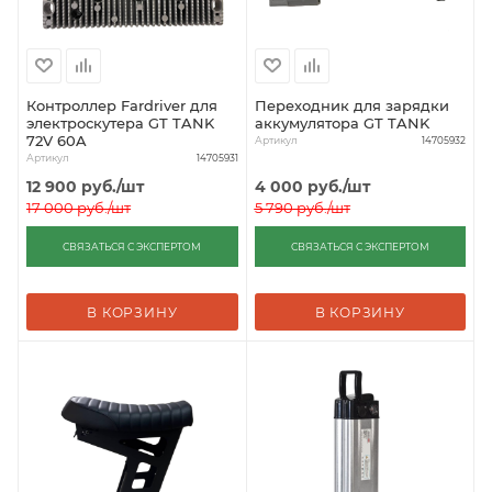
Контроллер Fardriver для
Переходник для зарядки
электроскутера GT TANK
аккумулятора GT TANK
72V 60A
Артикул
14705932
Артикул
14705931
12 900
руб.
/шт
4 000
руб.
/шт
17 000
руб.
/шт
5 790
руб.
/шт
СВЯЗАТЬСЯ С ЭКСПЕРТОМ
СВЯЗАТЬСЯ С ЭКСПЕРТОМ
В КОРЗИНУ
В КОРЗИНУ