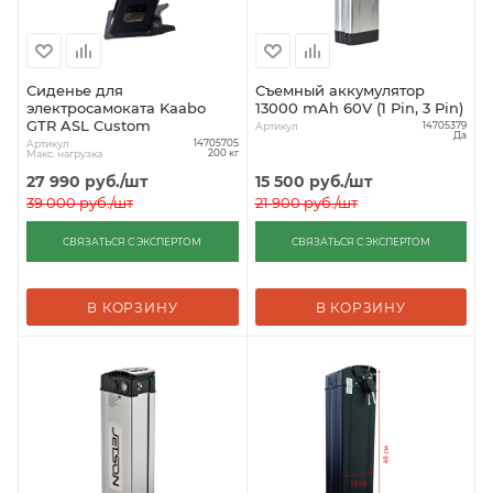
Сиденье для
Съемный аккумулятор
электросамоката Kaabo
13000 mAh 60V (1 Pin, 3 Pin)
GTR ASL Custom
Артикул
14705379
Да
Артикул
14705705
Макс. нагрузка
200 кг
27 990
руб.
/шт
15 500
руб.
/шт
39 000
руб.
/шт
21 900
руб.
/шт
СВЯЗАТЬСЯ С ЭКСПЕРТОМ
СВЯЗАТЬСЯ С ЭКСПЕРТОМ
В КОРЗИНУ
В КОРЗИНУ