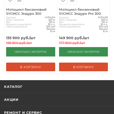
Мотоцикл бензиновый
Мотоцикл бензиновый
SYCMCC Эндуро 300
SYCMCC Эндуро Pro 300
Артикул
Артикул
14704214
14704215
Макс. нагрузка
Макс. нагрузка
220 кг
220 кг
Вес
Вес
130 кг
130 кг
Мощность двигателя
Мощность двигателя
30 л. с.
30 л. с.
Объем двигателя
Объем двигателя
300 см3
300 см3
бензин
бензин
Есть
Есть
135 900
руб.
/шт
149 900
руб.
/шт
159 900
руб.
/шт
177 900
руб.
/шт
СВЯЗАТЬСЯ С ЭКСПЕРТОМ
СВЯЗАТЬСЯ С ЭКСПЕРТОМ
В КОРЗИНУ
В КОРЗИНУ
КАТАЛОГ
АКЦИИ
РЕМОНТ И СЕРВИС