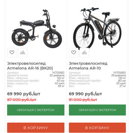
Электровелосипед
Электровелосипед
Armelona AR-16 (BK20)
Armelona AR-10
Артикул
Артикул
14705682
14705680
Диаметр колес
Диаметр колес
20 дюймов
29 дюймов
Макс. нагрузка
Макс. нагрузка
120 кг
130 кг
Максимальный пробег
Максимальный пробег
40 км
80 км
Макс. скорость
Макс. скорость
40 км/ч
50 км/ч
Вес
Вес
38 кг
27 кг
69 990
руб.
/шт
69 990
руб.
/шт
87 000
руб.
/шт
91 000
руб.
/шт
СВЯЗАТЬСЯ С ЭКСПЕРТОМ
СВЯЗАТЬСЯ С ЭКСПЕРТОМ
В КОРЗИНУ
В КОРЗИНУ