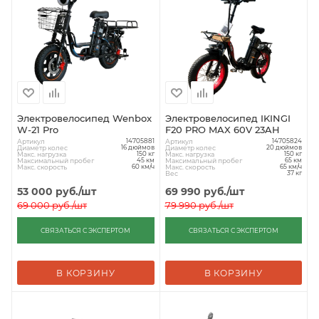
Электровелосипед Wenbox
Электровелосипед IKINGI
W-21 Pro
F20 PRO MAX 60V 23AH
Артикул
Артикул
14705881
14705824
Диаметр колес
Диаметр колес
16 дюймов
20 дюймов
Макс. нагрузка
Макс. нагрузка
150 кг
150 кг
Максимальный пробег
Максимальный пробег
45 км
65 км
Макс. скорость
Макс. скорость
60 км/ч
65 км/ч
Вес
37 кг
53 000
руб.
/шт
69 990
руб.
/шт
69 000
руб.
/шт
79 990
руб.
/шт
СВЯЗАТЬСЯ С ЭКСПЕРТОМ
СВЯЗАТЬСЯ С ЭКСПЕРТОМ
В КОРЗИНУ
В КОРЗИНУ