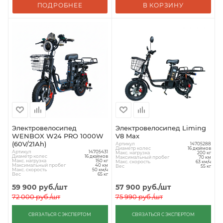
ПОДРОБНЕЕ
В КОРЗИНУ
Электровелосипед
Электровелосипед Liming
WENBOX W24 PRO 1000W
V8 Max
(60V/21Ah)
Артикул
14705288
Диаметр колес
16 дюймов
Артикул
14705431
Макс. нагрузка
200 кг
Диаметр колес
16 дюймов
Максимальный пробег
70 км
Макс. нагрузка
150 кг
Макс. скорость
63 км/ч
Максимальный пробег
40 км
Вес
55 кг
Макс. скорость
50 км/ч
Вес
65 кг
59 900
руб.
/шт
57 900
руб.
/шт
72 000
руб.
/шт
75 990
руб.
/шт
СВЯЗАТЬСЯ С ЭКСПЕРТОМ
СВЯЗАТЬСЯ С ЭКСПЕРТОМ