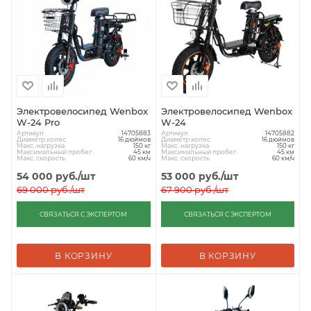
Электровелосипед Wenbox
Электровелосипед Wenbox
W-24 Pro
W-24
Артикул
Артикул
14705883
14705882
Диаметр колес
Диаметр колес
16 дюймов
16 дюймов
Макс. нагрузка
Макс. нагрузка
150 кг
150 кг
Максимальный пробег
Максимальный пробег
45 км
45 км
Макс. скорость
Макс. скорость
60 км/ч
60 км/ч
54 000
руб.
/шт
53 000
руб.
/шт
69 000
руб.
/шт
67 900
руб.
/шт
СВЯЗАТЬСЯ С ЭКСПЕРТОМ
СВЯЗАТЬСЯ С ЭКСПЕРТОМ
В КОРЗИНУ
В КОРЗИНУ