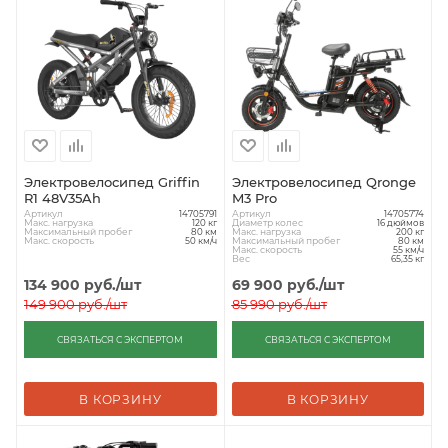
Электровелосипед Griffin
Электровелосипед Qronge
R1 48V35Ah
M3 Pro
Артикул
Артикул
14705791
14705774
Макс. нагрузка
Диаметр колес
120 кг
16 дюймов
Максимальный пробег
Макс. нагрузка
80 км
200 кг
Макс. скорость
Максимальный пробег
50 км/ч
80 км
Макс. скорость
55 км/ч
Вес
65,35 кг
134 900
руб.
/шт
69 900
руб.
/шт
149 900
руб.
/шт
85 990
руб.
/шт
СВЯЗАТЬСЯ С ЭКСПЕРТОМ
СВЯЗАТЬСЯ С ЭКСПЕРТОМ
В КОРЗИНУ
В КОРЗИНУ