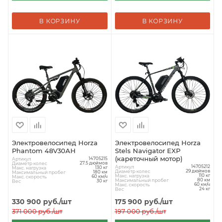
В КОРЗИНУ
В КОРЗИНУ
Электровелосипед Horza
Электровелосипед Horza
Phantom 48V30AH
Stels Navigator EXP
(кареточный мотор)
Артикул
14705215
Диаметр колес
27.5 дюймов
Артикул
14705212
Макс. нагрузка
130 кг
Диаметр колес
29 дюймов
Максимальный пробег
180 км
Макс. нагрузка
110 кг
Макс. скорость
60 км/ч
Максимальный пробег
80 км
Вес
30 кг
Макс. скорость
60 км/ч
Вес
24 кг
330 900
руб.
/шт
175 900
руб.
/шт
371 000
руб.
/шт
197 000
руб.
/шт