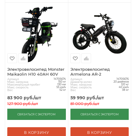
Электровелосипед Monster
Электровелосипед
Maikaolin H10 40AH 60V
Armelona AR-2
Артикул
Артикул
14705674
14705676
Макс. нагрузка
Диаметр колес
150 кг
20 дюймов
Максимальный пробег
Макс. нагрузка
130 км
120 кг
Макс. скорость
Макс. скорость
55 км/ч
40 км/ч
Вес
Вес
52 кг
38 кг
83 900
руб.
/шт
59 990
руб.
/шт
127 900
руб.
/шт
81 000
руб.
/шт
СВЯЗАТЬСЯ С ЭКСПЕРТОМ
СВЯЗАТЬСЯ С ЭКСПЕРТОМ
В КОРЗИНУ
В КОРЗИНУ