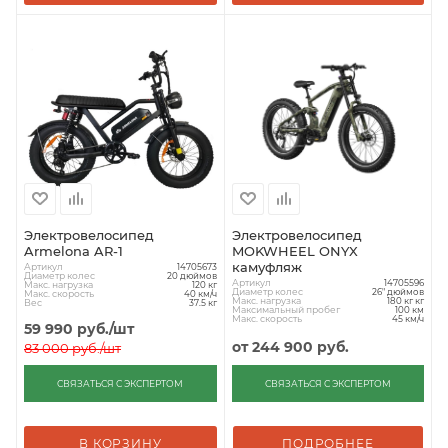
Электровелосипед
Электровелосипед
Armelona AR-1
MOKWHEEL ONYX
камуфляж
Артикул
14705673
Диаметр колес
20 дюймов
Артикул
14705596
Макс. нагрузка
120 кг
Диаметр колес
26" дюймов
Макс. скорость
40 км/ч
Макс. нагрузка
180 кг кг
Вес
37.5 кг
Максимальный пробег
100 км
Макс. скорость
45 км/ч
59 990
руб.
/шт
от
244 900 руб.
83 000
руб.
/шт
СВЯЗАТЬСЯ С ЭКСПЕРТОМ
СВЯЗАТЬСЯ С ЭКСПЕРТОМ
В КОРЗИНУ
ПОДРОБНЕЕ