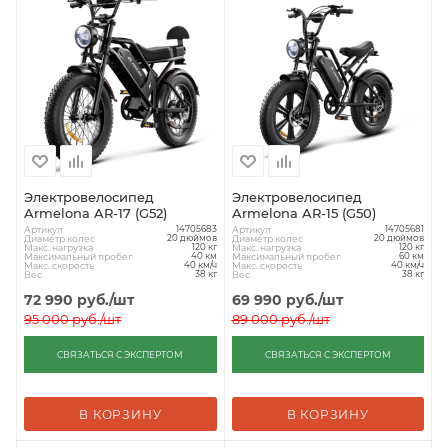
Электровелосипед
Электровелосипед
Armelona AR-17 (G52)
Armelona AR-15 (G50)
Артикул
Артикул
14705683
14705681
Диаметр колес
Диаметр колес
20 дюймов
20 дюймов
Макс. нагрузка
Макс. нагрузка
120 кг
120 кг
Максимальный пробег
Максимальный пробег
40 км
60 км
Макс. скорость
Макс. скорость
40 км/ч
40 км/ч
Вес
Вес
38 кг
38 кг
72 990
руб.
/шт
69 990
руб.
/шт
95 000
руб.
/шт
89 000
руб.
/шт
СВЯЗАТЬСЯ С ЭКСПЕРТОМ
СВЯЗАТЬСЯ С ЭКСПЕРТОМ
В КОРЗИНУ
В КОРЗИНУ