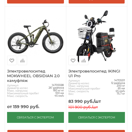
Электровелосипед
Электровелосипед IKINGI
MOKWHEEL OBSIDIAN 2.0
U1 Pro
камуфляж
Артикул
14705511
Диаметр колес
12 дюймов
Артикул
14705598
Макс. нагрузка
200 кг
Диаметр колес
26" дюймов
Максимальный пробег
65 км
Макс. нагрузка
180 кг кг
Макс. скорость
45 км/ч
Максимальный пробег
100 км
Вес
75.7 кг
Макс. скорость
45 км/ч
83 990
руб.
/шт
от
159 990 руб.
101 900
руб.
/шт
СВЯЗАТЬСЯ С ЭКСПЕРТОМ
СВЯЗАТЬСЯ С ЭКСПЕРТОМ