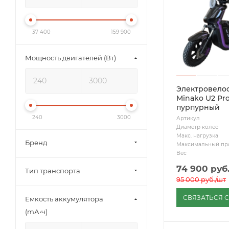
37 400
159 900
Мощность двигателей (Вт)
Электровело
Minako U2 Pr
пурпурный
240
3000
Артикул
Диаметр колес
Макс. нагрузка
Бренд
Максимальный пр
Вес
74 900
руб
Тип транспорта
95 000
руб.
/шт
СВЯЗАТЬСЯ 
Емкость аккумулятора
(mА⋅ч)