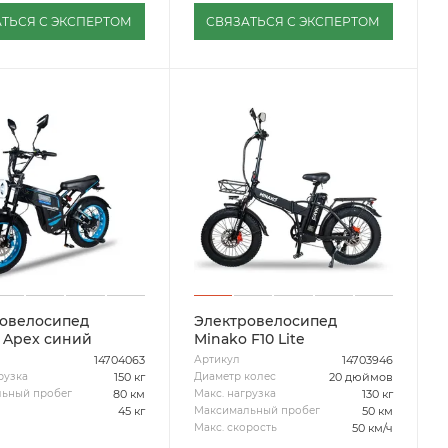
ТЬСЯ С ЭКСПЕРТОМ
СВЯЗАТЬСЯ С ЭКСПЕРТОМ
овелосипед
Электровелосипед
 Apex синий
Minako F10 Lite
14704063
14703946
Артикул
150 кг
20 дюймов
рузка
Диаметр колес
80 км
130 кг
ьный пробег
Макс. нагрузка
45 кг
50 км
Максимальный пробег
50 км/ч
Макс. скорость