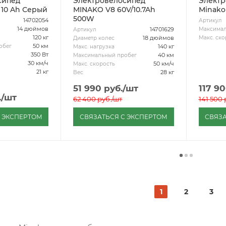
сипед
Электровелосипед
Электр
 10 Ah Серый
MINAKO V8 60V/10.7Ah
Minako 
500W
14702054
Артикул
14 дюймов
Максимал
14701629
Артикул
120 кг
Макс. ско
18 дюймов
Диаметр колес
50 км
обег
140 кг
Макс. нагрузка
350 Вт
40 км
Максимальный пробег
30 км/ч
50 км/ч
Макс. скорость
21 кг
28 кг
Вес
51 990
руб.
/шт
117 9
.
/шт
62 400
руб.
/шт
141 500
С ЭКСПЕРТОМ
СВЯЗАТЬСЯ С ЭКСПЕРТОМ
СВЯЗА
1
2
3