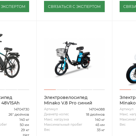
С ЭКСПЕРТОМ
СВЯЗАТЬСЯ С ЭКСПЕРТОМ
СВЯЗА
сипед
Электровелосипед
Электр
 48V15Ah
Minako V.8 Pro синий
Minako
14704730
14704088
Артикул
Артикул
26" дюймов
18 дюймов
Диаметр колес
Макс. наг
140 кг
140 кг
Макс. нагрузка
Максимал
50 км
45 км
обег
Максимальный пробег
Вес
29 кг
33 кг
Вес
Нет