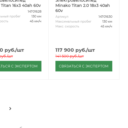
овелосипед
Электровелосипед
Titan 16x3 40ah 60v
Minako Titan 2.0 18x3 40ah
60v
14701628
130 км
ьный пробег
14701630
Артикул
45 км/ч
рость
130 км
Максимальный пробег
45 км/ч
Макс. скорость
00
руб.
/шт
117 900
руб.
/шт
руб.
/шт
141 500
руб.
/шт
ТЬСЯ С ЭКСПЕРТОМ
СВЯЗАТЬСЯ С ЭКСПЕРТОМ