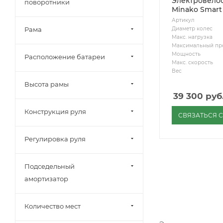
Электровело
поворотники
Minako Smart
Артикул
Диаметр колес
Рама
Макс. нагрузка
Максимальный пр
Мощность
Расположение батареи
Макс. скорость
Вес
Высота рамы
39 300
руб
Конструкция руля
СВЯЗАТЬСЯ 
Регулировка руля
Подседельный
амортизатор
Количество мест