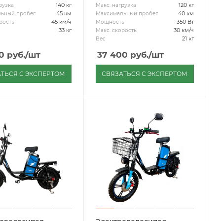
140 кг
120 кг
рузка
Макс. нагрузка
45 км
40 км
ьный пробег
Максимальный пробег
45 км/ч
350 Вт
рость
Мощность
33 кг
30 км/ч
Макс. скорость
21 кг
Вес
0
руб.
/шт
37 400
руб.
/шт
ТЬСЯ С ЭКСПЕРТОМ
СВЯЗАТЬСЯ С ЭКСПЕРТОМ