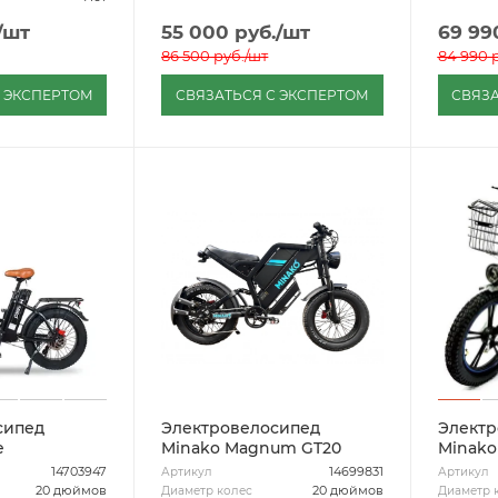
/шт
55 000
руб.
/шт
69 99
86 500
руб.
/шт
84 990
р
С ЭКСПЕРТОМ
СВЯЗАТЬСЯ С ЭКСПЕРТОМ
СВЯЗА
сипед
Электровелосипед
Электр
e
Minako Magnum GT20
Minako
14703947
14699831
Артикул
Артикул
20 дюймов
20 дюймов
Диаметр колес
Диаметр 