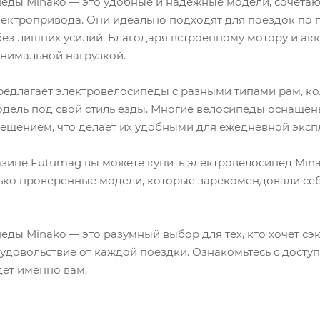
еды Minako — это удобные и надежные модели, сочетаю
лектропривода. Они идеально подходят для поездок по 
ез лишних усилий. Благодаря встроенному мотору и ак
инимальной нагрузкой.
редлагает электровелосипеды с разными типами рам, ко
дель под свой стиль езды. Многие велосипеды оснащен
ещением, что делает их удобными для ежедневной эксп
азине Futumag вы можете купить электровелосипед Minak
ько проверенные модели, которые зарекомендовали себя
ды Minako — это разумный выбор для тех, кто хочет сэк
 удовольствие от каждой поездки. Ознакомьтесь с дост
ет именно вам.