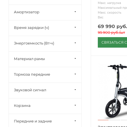
Макс. нагрузка
Максимальный пр
Амортизатор
Макс. скорость
Вес
69 990
руб.
Время зарядки (ч)
95 900
руб.
/шт
СВЯЗАТЬСЯ 
Энергоемкость (Вт⋅ч)
Материал рамы
Тормоза передние
Звуковой сигнал
Корзина
Передние и задние