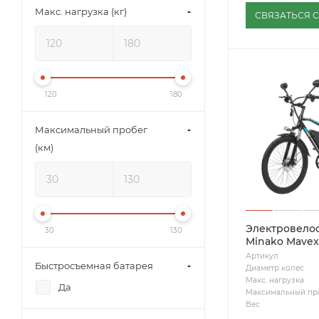
Макс. нагрузка (кг)
СВЯЗАТЬСЯ 
120
180
Максимальный пробег
(км)
Электровело
30
130
Minako Mavex
Артикул
Быстросъемная батарея
Диаметр колес
Макс. нагрузка
Да
Максимальный пр
Вес