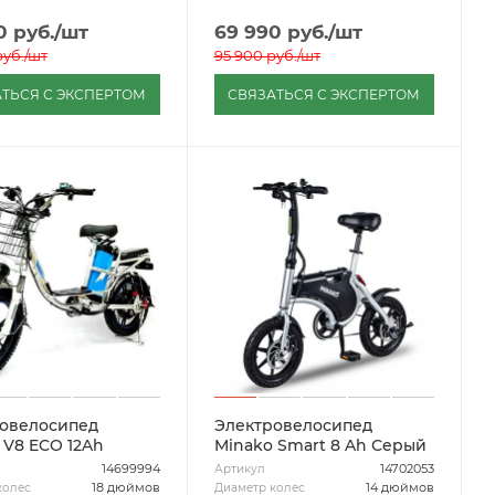
0
руб.
/шт
69 990
руб.
/шт
уб.
/шт
95 900
руб.
/шт
ТЬСЯ С ЭКСПЕРТОМ
СВЯЗАТЬСЯ С ЭКСПЕРТОМ
овелосипед
Электровелосипед
 V8 ECO 12Ah
Minako Smart 8 Ah Серый
14699994
14702053
Артикул
18 дюймов
14 дюймов
колес
Диаметр колес