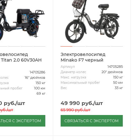
овелосипед
Электровелосипед
 Titan 2.0 60V30AH
Minako F7 черный
14705285
Артикул
20" дюймов
Диаметр колес
14705286
150 кг
Макс. нагрузка
16" дюймов
колес
50 км
Максимальный пробег
150 кг
рузка
33 кг
Вес
100 км
ьный пробег
69 кг
0
руб.
/шт
49 990
руб.
/шт
уб.
/шт
65 990
руб.
/шт
ТЬСЯ С ЭКСПЕРТОМ
СВЯЗАТЬСЯ С ЭКСПЕРТОМ