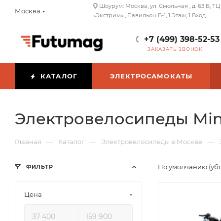
Шоурум: Москва, ул. Смольная , д. 63 Б, ТЦ
Москва
«Экстрим» , Павильон Б-1, 1 Этаж, 1 Вход
+7 (499) 398-52-53
ЗАКАЗАТЬ ЗВОНОК
КАТАЛОГ
ЭЛЕКТРОСАМОКАТЫ
Электровелосипеды Mi
—
—
—
Главная
Каталог
Электровелосипеды в Москве
По умолчанию (уб
ФИЛЬТР
Цена