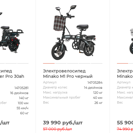
сипед
Электровелосипед
Электр
er Pro 30ah
Minako M1 Pro черный
Minako
14705284
Артикул
Артикул
14 дюймов
Диаметр колес
Диаметр 
14705281
120 кг
Макс. нагрузка
Макс. наг
16 дюймов
40 км
Максимальный пробег
Максимал
140 кг
26 кг
Вес
Вес
100 км
обег
55 км/ч
60 кг
.
/шт
39 990
руб.
/шт
55 90
57 000
руб.
/шт
74 990
р