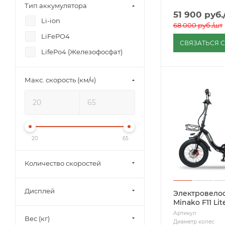
Тип аккумулятора
51 900
руб.
Li-ion
68 000
руб.
/шт
LiFePO4
СВЯЗАТЬСЯ 
LifePo4 (Железофосфат)
Макс. скорость (км/ч)
20
65
Количество скоростей
Дисплей
Электровело
Minako F11 Lit
Артикул
Вес (кг)
Диаметр колес