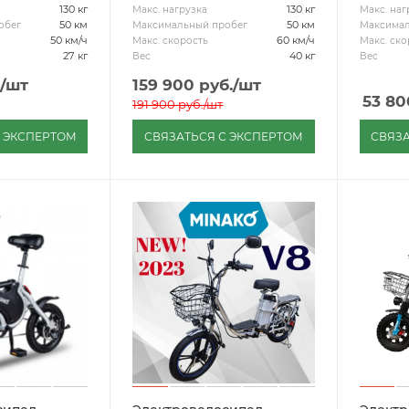
130 кг
130 кг
Макс. нагрузка
Макс. наг
50 км
50 км
обег
Максимальный пробег
Максимал
50 км/ч
60 км/ч
Макс. скорость
Макс. ско
27 кг
40 кг
Вес
Вес
/шт
159 900
руб.
/шт
53 80
191 900
руб.
/шт
С ЭКСПЕРТОМ
СВЯЗАТЬСЯ С ЭКСПЕРТОМ
СВЯЗА