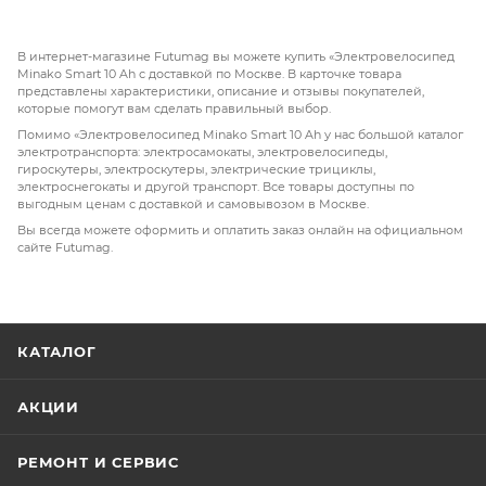
всех, кто ценит свободу передвижения в городских
условиях.
В интернет-магазине Futumag вы можете купить «Электровелосипед
Minako Smart 10 Ah с доставкой по Москве. В карточке товара
представлены характеристики, описание и отзывы покупателей,
которые помогут вам сделать правильный выбор.
Помимо «Электровелосипед Minako Smart 10 Ah у нас большой каталог
электротранспорта: электросамокаты, электровелосипеды,
гироскутеры, электроскутеры, электрические трициклы,
электроснегокаты и другой транспорт. Все товары доступны по
выгодным ценам с доставкой и самовывозом в Москве.
Вы всегда можете оформить и оплатить заказ онлайн на официальном
сайте Futumag.
КАТАЛОГ
АКЦИИ
РЕМОНТ И СЕРВИС