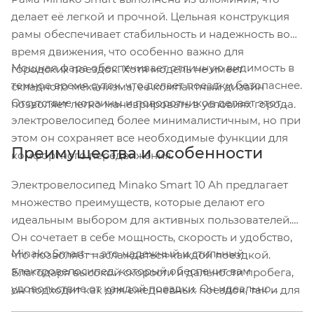
делает её легкой и прочной. Цельная конструкция
рамы обеспечивает стабильность и надежность во
время движения, что особенно важно для
Мощная фара обеспечивает отличную видимость в
городских поездок. Хотя модель не имеет
темное время суток, что делает поездки безопаснее.
складного механизма, её компактный дизайн
Отсутствие корзины и поворотников делает этот
позволяет легко маневрировать в условиях города.
электровелосипед более минималистичным, но при
этом он сохраняет все необходимые функции для
Преимущества и особенности
комфортного передвижения.
Электровелосипед Minako Smart 10 Ah предлагает
множество преимуществ, которые делают его
идеальным выбором для активных пользователей.
Он сочетает в себе мощность, скорость и удобство,
Minako Smart — это надежный и стильный
что позволяет наслаждаться каждой поездкой.
электровелосипед, который обеспечит вам
Благодаря высокой скорости и дальности пробега,
удовольствие от каждой поездки. Он идеально
он подходит как для ежедневных поездок, так и для
подходит для студентов, офисных работников и
выходных приключений.