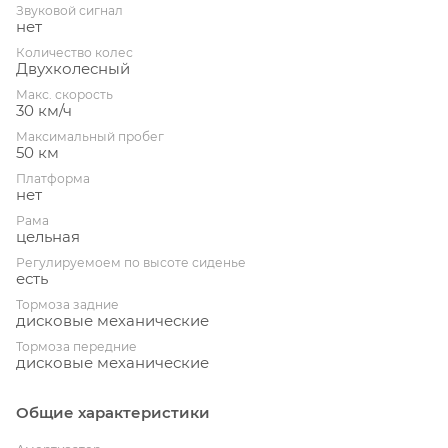
Звуковой сигнал
нет
Количество колес
Двухколесный
Макс. скорость
30 км/ч
Максимальный пробег
50 км
Платформа
нет
Рама
цельная
Регулируемоем по высоте сиденье
есть
Тормоза задние
дисковые механические
Тормоза передние
дисковые механические
Общие характеристики