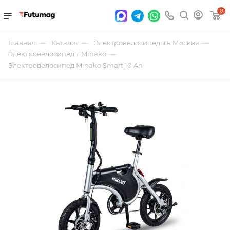
0
—
—
—
Главная
Каталог
Электровелосипеды в Москве
—
Электровелосипеды Minako
Электровелосипед Minako Smart 10 Ah