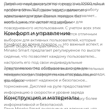
Литий-ионный аккумулятор с емкостью 10000 мАч и
уверенно передвигаться по городу, а максимальный
напряжением 36 В гарантирует надежную работу
пробег в 50 км на одном заряде делает его
электровелосипеда. Время зарядки составляет
идеальным для длительных поездок без
всего 4 часа, что делает его удобным для
необходимости частой подзарядки.
повседневного использования. С учетом всех этих
Комфорт и управление
характеристик, Minako Smart является отличным
выбором для активных пользователей, которые
Комфорт во время поездок — это важный аспект, и
ценят скорость и практичность.
Minako Smart предлагает регулируемое по высоте
сиденье, что позволяет каждому пользователю
настроить его под свои индивидуальные
Электровелосипед оборудован дисковыми
предпочтения. Это особенно важно для длительных
механическими тормозами как спереди, так и сзади,
поездок, когда комфорт становится решающим
что обеспечивает надежное и безопасное
фактором.
торможение. Дисплей на руле предоставляет
информацию о скорости и уровне заряда
Конструкция и материалы
аккумулятора, что делает каждую поездку более
информативной и безопасной.
Рама Minako Smart выполнена из алюминия, что