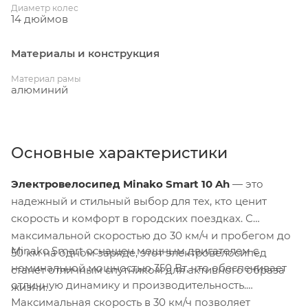
Диаметр колес
14 дюймов
Материалы и конструкция
Материал рамы
алюминий
Основные характеристики
Электровелосипед Minako Smart 10 Ah
— это
надежный и стильный выбор для тех, кто ценит
скорость и комфорт в городских поездках. С
максимальной скоростью до 30 км/ч и пробегом до
Minako Smart оснащен мощным двигателем с
50 км на одном заряде, этот электровелосипед
номинальной мощностью 350 Вт, что обеспечивает
станет отличным спутником для активного образа
отличную динамику и производительность.
жизни.
Максимальная скорость в 30 км/ч позволяет