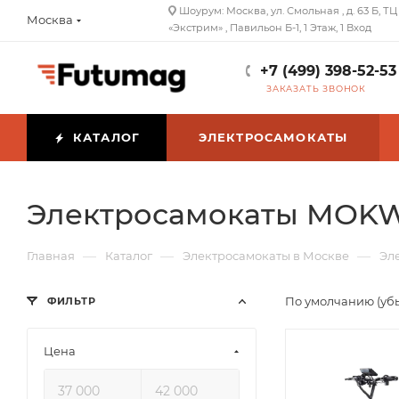
Шоурум: Москва, ул. Смольная , д. 63 Б, ТЦ
Москва
«Экстрим» , Павильон Б-1, 1 Этаж, 1 Вход
+7 (499) 398-52-53
ЗАКАЗАТЬ ЗВОНОК
КАТАЛОГ
ЭЛЕКТРОСАМОКАТЫ
Электросамокаты MOKW
—
—
—
Главная
Каталог
Электросамокаты в Москве
Эл
По умолчанию (уб
ФИЛЬТР
Цена