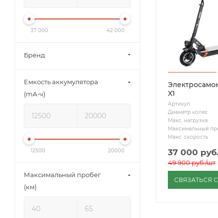
37 000
42 000
Бренд
Емкость аккумулятора
Электросамо
X1
(mА⋅ч)
Артикул
Диаметр колес
Макс. нагрузка
Максимальный пр
Макс. скорость
12500
20000
37 000
руб
49 900
руб.
/шт
Максимальный пробег
СВЯЗАТЬСЯ 
(км)