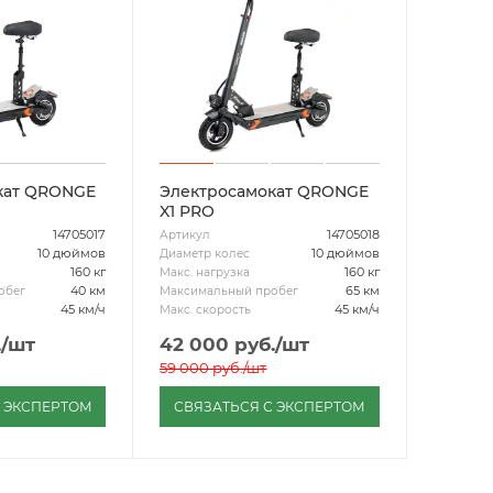
кат QRONGE
Электросамокат QRONGE
X1 PRO
14705017
14705018
Артикул
10 дюймов
10 дюймов
Диаметр колес
160 кг
160 кг
Макс. нагрузка
40 км
65 км
обег
Максимальный пробег
45 км/ч
45 км/ч
Макс. скорость
.
/шт
42 000
руб.
/шт
59 000
руб.
/шт
С ЭКСПЕРТОМ
СВЯЗАТЬСЯ С ЭКСПЕРТОМ