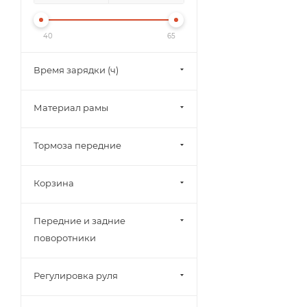
40
65
Время зарядки (ч)
Материал рамы
Тормоза передние
Корзина
Передние и задние
поворотники
Регулировка руля