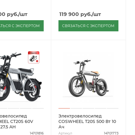
00
руб.
/шт
119 900
руб.
/шт
ТЬСЯ С ЭКСПЕРТОМ
СВЯЗАТЬСЯ С ЭКСПЕРТОМ
овелосипед
Электровелосипед
EEL CT20S 60V
COSWHEEL T20S 500 Вт 10
27.5 AH
Ач
14701816
14701773
Артикул