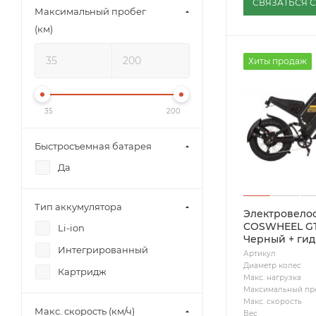
СВЯЗАТЬСЯ 
Максимальный пробег
(км)
Хиты продаж
35
200
Быстросъемная батарея
Да
Тип аккумулятора
Электровело
COSWHEEL G
Li-ion
Черный + ги
Интегрированный
Артикул
Диаметр колес
Картридж
Макс. нагрузка
Максимальный пр
Макс. скорость
Макс. скорость (км/ч)
Вес