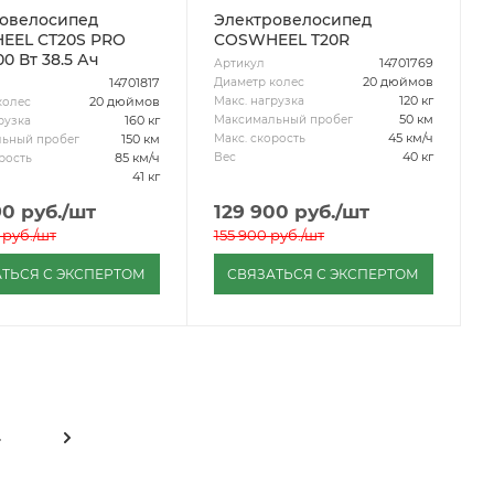
овелосипед
Электровелосипед
EEL CT20S PRO
COSWHEEL T20R
0 Вт 38.5 Ач
14701769
Артикул
20 дюймов
Диаметр колес
14701817
120 кг
Макс. нагрузка
20 дюймов
колес
50 км
Максимальный пробег
160 кг
рузка
45 км/ч
Макс. скорость
150 км
ьный пробег
40 кг
Вес
85 км/ч
рость
41 кг
90
руб.
/шт
129 900
руб.
/шт
руб.
/шт
155 900
руб.
/шт
ТЬСЯ С ЭКСПЕРТОМ
СВЯЗАТЬСЯ С ЭКСПЕРТОМ
4