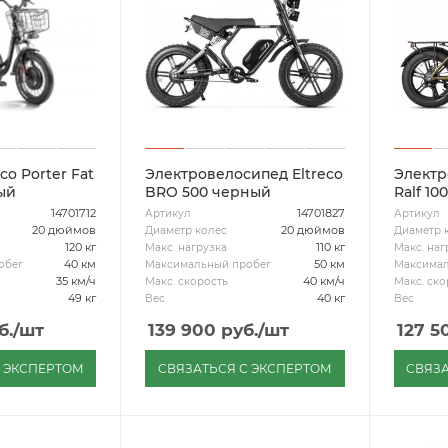
co Porter Fat
Электровелосипед Eltreco
Электр
ый
BRO 500 черный
Ralf 10
14701712
14701827
Артикул
Артикул
20 дюймов
20 дюймов
Диаметр колес
Диаметр 
120 кг
110 кг
Макс. нагрузка
Макс. наг
40 км
50 км
обег
Максимальный пробег
Максимал
35 км/ч
40 км/ч
Макс. скорость
Макс. ско
49 кг
40 кг
Вес
Вес
б.
/шт
139 900
руб.
/шт
127 5
С ЭКСПЕРТОМ
СВЯЗАТЬСЯ С ЭКСПЕРТОМ
СВЯЗА