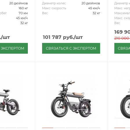
20 дюймов
20 дюймов
Диаметр колес
Диаметр 
160 кг
45 км/ч
Макс. скорость
Макс. наг
70 км
32 кг
обег
Вес
Максимал
45 км/ч
Макс. ско
32 кг
Вес
169 9
.
/шт
101 787
руб.
/шт
210 000
С ЭКСПЕРТОМ
СВЯЗАТЬСЯ С ЭКСПЕРТОМ
СВЯЗА