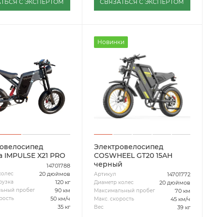
ТЬСЯ С ЭКСПЕРТОМ
СВЯЗАТЬСЯ С ЭКСПЕРТОМ
Новинки
овелосипед
Электровелосипед
a IMPULSE X21 PRO
COSWHEEL GT20 15AH
черный
14701788
20 дюймов
колес
14701772
Артикул
120 кг
рузка
20 дюймов
Диаметр колес
90 км
ьный пробег
70 км
Максимальный пробег
50 км/ч
рость
45 км/ч
Макс. скорость
35 кг
39 кг
Вес