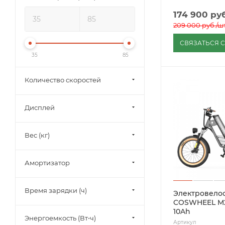
174 900
руб
209 000
руб.
/ш
СВЯЗАТЬСЯ 
35
85
Количество скоростей
Дисплей
Вес (кг)
Амортизатор
Время зарядки (ч)
Электровело
COSWHEEL M2
10Ah
Энергоемкость (Вт⋅ч)
Артикул