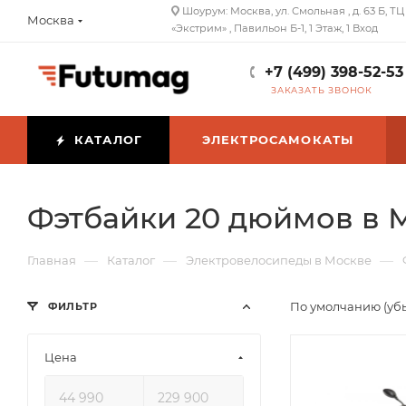
Шоурум: Москва, ул. Смольная , д. 63 Б, ТЦ
Москва
«Экстрим» , Павильон Б-1, 1 Этаж, 1 Вход
+7 (499) 398-52-53
ЗАКАЗАТЬ ЗВОНОК
КАТАЛОГ
ЭЛЕКТРОСАМОКАТЫ
Фэтбайки 20 дюймов в 
—
—
—
Главная
Каталог
Электровелосипеды в Москве
По умолчанию (уб
ФИЛЬТР
Цена