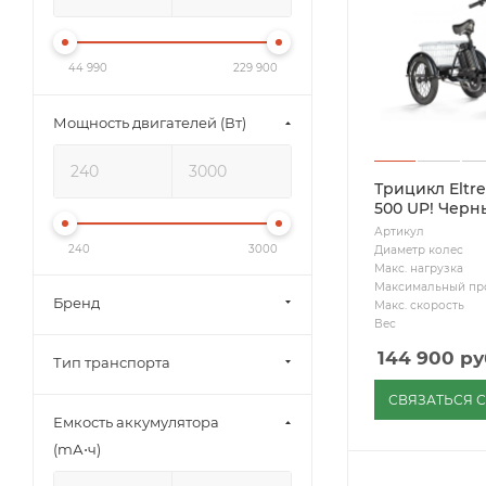
44 990
229 900
Мощность двигателей (Вт)
Трицикл Eltre
500 UP! Черн
Артикул
240
3000
Диаметр колес
Макс. нагрузка
Максимальный пр
Бренд
Макс. скорость
Вес
144 900
ру
Тип транспорта
СВЯЗАТЬСЯ 
Емкость аккумулятора
(mА⋅ч)