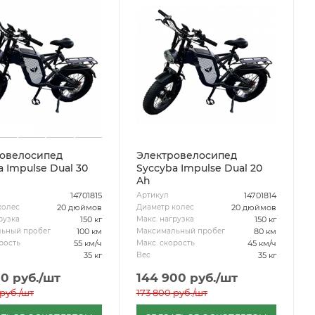
овелосипед
Электровелосипед
 Impulse Dual 30
Syccyba Impulse Dual 20
Ah
14701815
14701814
Артикул
20 дюймов
20 дюймов
колес
Диаметр колес
150 кг
150 кг
рузка
Макс. нагрузка
100 км
80 км
ьный пробег
Максимальный пробег
55 км/ч
45 км/ч
рость
Макс. скорость
35 кг
35 кг
Вес
00
руб.
/шт
144 900
руб.
/шт
руб.
/шт
173 800
руб.
/шт