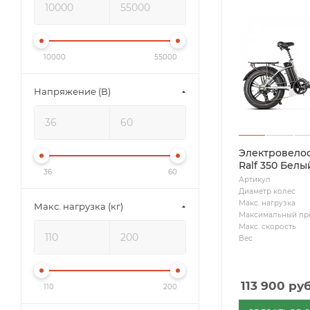
10000
55000
Напряжение (В)
Электровело
Ralf 350 Белы
36
60
Артикул
Диаметр колес
Макс. нагрузка
Макс. нагрузка (кг)
Максимальный пр
Макс. скорость
Вес
113 900
руб
110
200