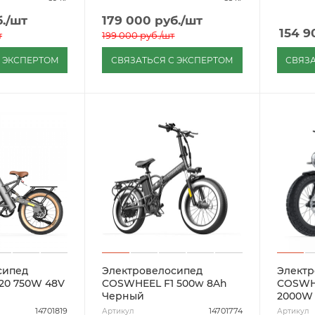
.
/шт
179 000
руб.
/шт
154 9
т
199 000
руб.
/шт
С ЭКСПЕРТОМ
СВЯЗАТЬСЯ С ЭКСПЕРТОМ
СВЯЗА
сипед
Электровелосипед
Электр
0 750W 48V
COSWHEEL F1 500w 8Ah
COSWH
Черный
2000W 
14701819
14701774
Артикул
Артикул