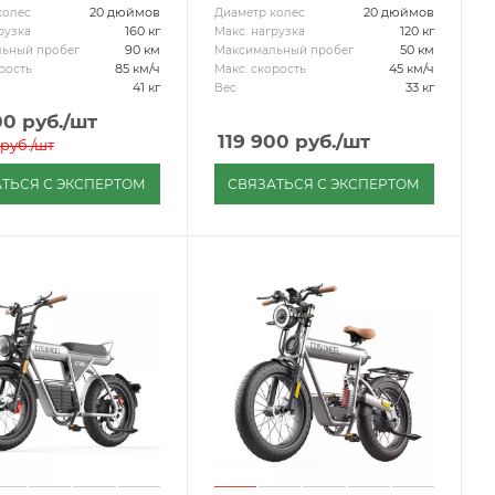
20 дюймов
20 дюймов
колес
Диаметр колес
160 кг
120 кг
рузка
Макс. нагрузка
90 км
50 км
ьный пробег
Максимальный пробег
85 км/ч
45 км/ч
рость
Макс. скорость
41 кг
33 кг
Вес
00
руб.
/шт
119 900
руб.
/шт
руб.
/шт
ТЬСЯ С ЭКСПЕРТОМ
СВЯЗАТЬСЯ С ЭКСПЕРТОМ