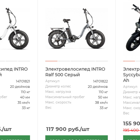
сипед INTRO
Электровелосипед INTRO
Электр
й
Ralf 500 Серый
Syccyba
Ah
14701821
14701822
Артикул
20 дюймов
20 дюймов
Диаметр колес
Артикул
110 кг
110 кг
Макс. нагрузка
Диаметр 
40 км
50 км
обег
Максимальный пробег
Макс. наг
35 км/ч
38 км/ч
Макс. скорость
Максимал
33 кг
33 кг
Вес
Макс. ско
Вес
155 9
.
/шт
117 900
руб.
/шт
195 400