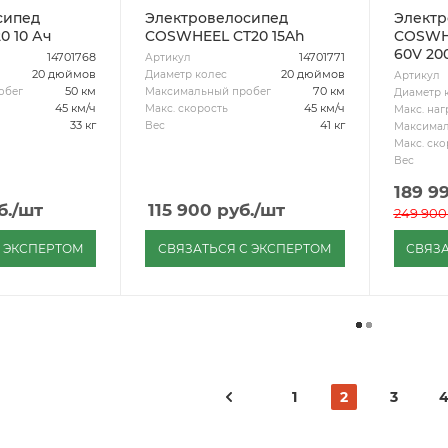
сипед
Электровелосипед
Электр
COSWHEEL T20 10 Ач
COSWHEEL CT20 15Ah
COSWH
60V 200
14701768
14701771
Артикул
20 дюймов
20 дюймов
Диаметр колес
Артикул
50 км
70 км
обег
Максимальный пробег
Диаметр 
45 км/ч
45 км/ч
Макс. скорость
Макс. наг
33 кг
41 кг
Вес
Максимал
Макс. ско
Вес
189 9
б.
/шт
115 900
руб.
/шт
249 900
С ЭКСПЕРТОМ
СВЯЗАТЬСЯ С ЭКСПЕРТОМ
СВЯЗА
1
2
3