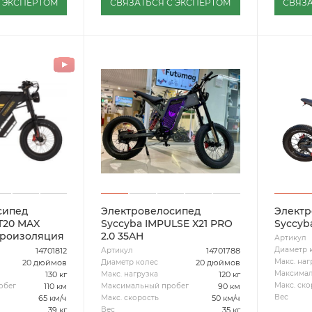
С ЭКСПЕРТОМ
СВЯЗАТЬСЯ С ЭКСПЕРТОМ
СВЯЗА
сипед
Электровелосипед
Электр
T20 MAX
Syccyba IMPULSE X21 PRO
Syccyb
дроизоляция
2.0 35AH
Артикул
Диаметр 
14701812
14701788
Артикул
Макс. наг
20 дюймов
20 дюймов
Диаметр колес
Максимал
130 кг
120 кг
Макс. нагрузка
Макс. ско
110 км
90 км
обег
Максимальный пробег
Вес
65 км/ч
50 км/ч
Макс. скорость
39 кг
35 кг
Вес