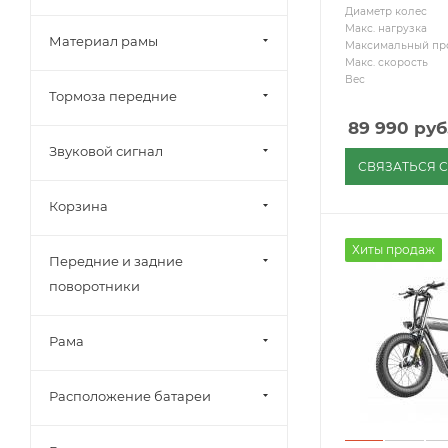
Диаметр колес
Макс. нагрузка
Материал рамы
Максимальный пр
Макс. скорость
Вес
Тормоза передние
89 990
руб
Звуковой сигнал
СВЯЗАТЬСЯ 
Корзина
Хиты продаж
Передние и задние
поворотники
Рама
Расположение батареи