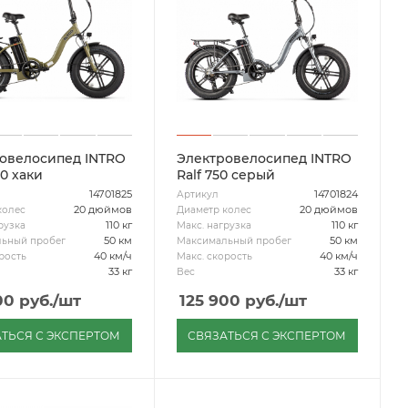
овелосипед INTRO
Электровелосипед INTRO
00 хаки
Ralf 750 серый
14701825
14701824
Артикул
20 дюймов
20 дюймов
колес
Диаметр колес
110 кг
110 кг
рузка
Макс. нагрузка
50 км
50 км
ьный пробег
Максимальный пробег
40 км/ч
40 км/ч
рость
Макс. скорость
33 кг
33 кг
Вес
00
руб.
/шт
125 900
руб.
/шт
ТЬСЯ С ЭКСПЕРТОМ
СВЯЗАТЬСЯ С ЭКСПЕРТОМ