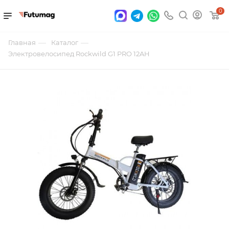
0
—
—
Главная
Каталог
Электровелосипед Rockwild G1 PRO 12AH