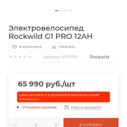
Электровелосипед
Rockwild G1 PRO 12AH
В ИЗБРАННОЕ
СРАВНИТЬ
Rockwild
Артикул:
14701750
65 990
руб.
/шт
Цена на сайте и в розничном магазине может
отличаться
Уточняйте наличие
Нашли дешевле?
В КОРЗИНУ