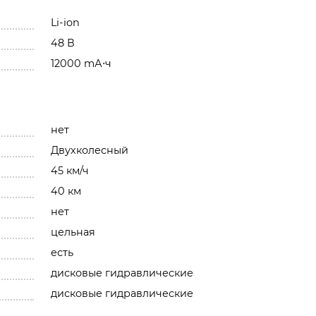
Li-ion
48 В
12000 mА⋅ч
нет
Двухколесный
45 км/ч
40 км
нет
цельная
есть
дисковые гидравлические
дисковые гидравлические