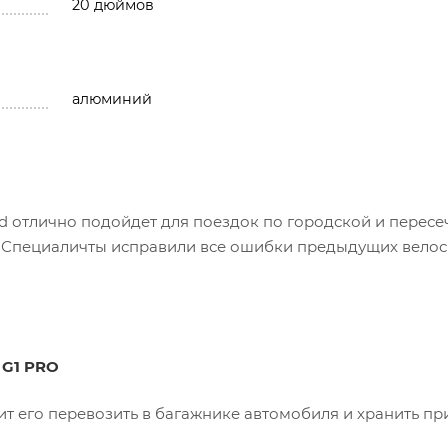
20 дюймов
алюминий
d отлично подойдет для поездок по городской и перес
1. Специаличты исправили все ошибки предыдущих вело
G1 PRO
ит его перевозить в багажнике автомобиля и хранить пр