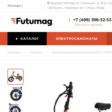
Шоурум: Москва, ул. Смольная , д. 63 Б, ТЦ
Москва
«Экстрим» , Павильон Б-1, 1 Этаж, 1 Вход
+7 (499) 398-52-53
ЗАКАЗАТЬ ЗВОНОК
КАТАЛОГ
ЭЛЕКТРОСАМОКАТЫ
—
—
Главная
Каталог
Электровелосипед Rockwild G1 PRO