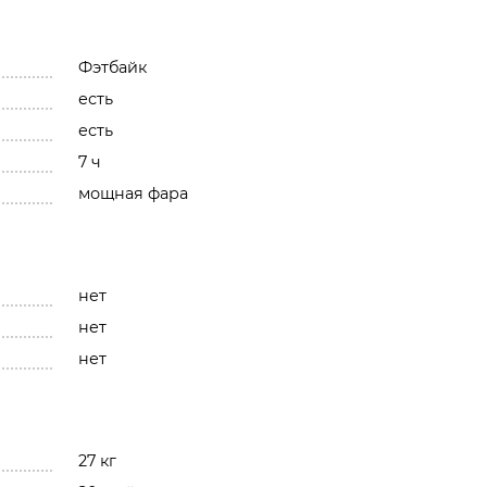
Фэтбайк
есть
есть
7 ч
мощная фара
нет
нет
нет
27 кг