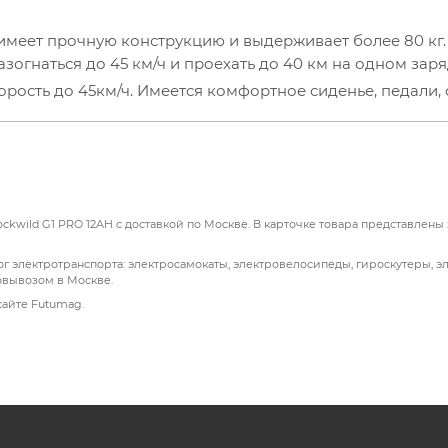
имеет прочную конструкцию и выдерживает более 80 кг.
зогнаться до 45 км/ч и проехать до 40 км на одном зар
рость до 45км/ч. Имеется комфортное сиденье, педали, 
к классический велосипед. Аккумулятор ёмкостью 12Аh
в к погодным условиям, использовать электровелосипед
а имеет повышенную износостойкость.
kwild G1 PRO 12AH с доставкой по Москве. В карточке товара представлены 
г электротранспорта: электросамокаты, электровелосипеды, гироскутеры, э
овывозом в Москве.
сайте Futumag.