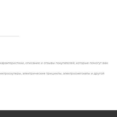
характеристики, описание и отзывы покупателей, которые помогут вам
лектроскутеры, электрические трициклы, электроснегокаты и другой