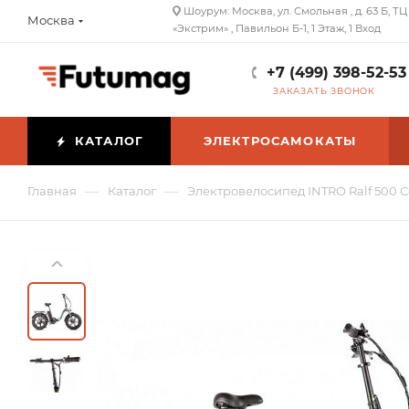
Шоурум: Москва, ул. Смольная , д. 63 Б, ТЦ
Москва
«Экстрим» , Павильон Б-1, 1 Этаж, 1 Вход
+7 (499) 398-52-53
ЗАКАЗАТЬ ЗВОНОК
КАТАЛОГ
ЭЛЕКТРОСАМОКАТЫ
—
—
Главная
Каталог
Электровелосипед INTRO Ralf 500 