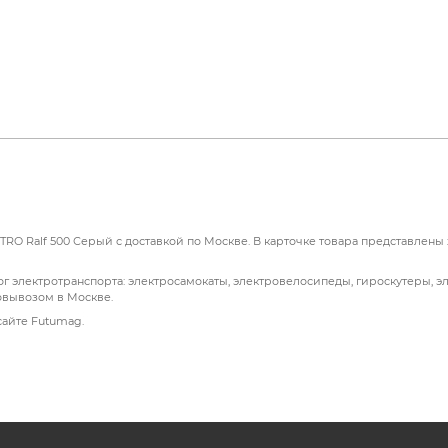
и);
RO Ralf 500 Серый с доставкой по Москве. В карточке товара представлены 
г электротранспорта: электросамокаты, электровелосипеды, гироскутеры, э
овывозом в Москве.
сайте Futumag.