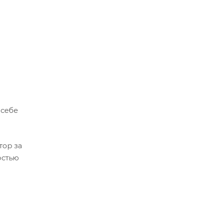
 себе
тор за
остью