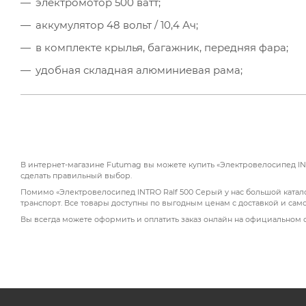
электромотор 500 ватт;
аккумулятор 48 вольт / 10,4 Ач;
в комплекте крылья, багажник, передняя фара;
удобная складная алюминиевая рама;
7-скоростная трансмиссия Shimano;
откидывающееся сиденье (удобное снятие батаре
дисковые механические тормоза.
В интернет-магазине Futumag вы можете купить «Электровелосипед INT
сделать правильный выбор.
Помимо «Электровелосипед INTRO Ralf 500 Серый у нас большой катало
транспорт. Все товары доступны по выгодным ценам с доставкой и сам
Вы всегда можете оформить и оплатить заказ онлайн на официальном 