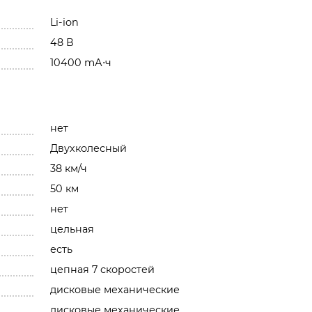
Li-ion
48 В
10400 mА⋅ч
нет
Двухколесный
38 км/ч
50 км
нет
цельная
есть
цепная 7 скоростей
дисковые механические
дисковые механические