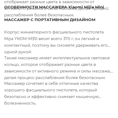
отображает разные цвета в зависимости от
ОСОБЕННОСТИ МАССАЖЕРА Xiaomi Mijia Mini
активного режима и силы массажа, делая процесс
расслабления более безопасным.
МАССАЖЕР С ПОРТАТИВНЫМ ДИЗАЙНОМ
Корпус миниатюрного фасциального пистолета
Mijia YMJM-M351 весит всего 370 г, он легкий и
компактный, поэтому вы сможете удерживать его
одной рукой.
Также массажер имеет интеллектуальное световое
кольцо, которое отображает разные цвета в
зависимости от активного режима и силы массажа,
делая процесс расслабления более безопасным.
Массажер сочетает в себе отличные качества
хорошего фасциального пистолета, который
безопасно и эффективно снимает мышечную
болезненность.