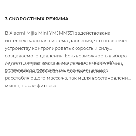
3 СКОРОСТНЫХ РЕЖИМА
В Xiaomi Mijia Mini YMJMM351 задействована
интеллектуальная система давления, что позволяет
устройству контролировать скорость и силу
создаваемого давления. Есть возможность выбора
Так что данную модель массажера вы вполне
одного из трех массажных режимов: 1600 об/мин,
можете использовать как для ежедневного
2000 об/мин, 2500 об/мин соответственно.
расслабляющего массажа, так и для восстановления
мышц, после фитнеса.