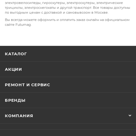
электровелосипеды, гироскутеры, электроскутеры, электрические
трициклы, электроснегокаты и другой транспорт. Все товары доступны
по выгодным ценам с доставкой и самовывозом в Москве.
Вы всегда можете оформить и оплатить заказ онлайн на официальном
сайте Futumag.
КАТАЛОГ
АКЦИИ
РЕМОНТ И СЕРВИС
БРЕНДЫ
КОМПАНИЯ