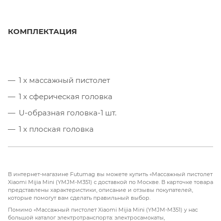
КОМПЛЕКТАЦИЯ
1 x массажный пистолет
1 x сферическая головка
U-образная головка-1 шт.
1 x плоская головка
1 x зарядный кабель
1 х ручной ремешок
В интернет-магазине Futumag вы можете купить «Массажный пистолет
1 x Руководство пользователя (китайский)
Xiaomi Mijia Mini (YMJM-M351) с доставкой по Москве. В карточке товара
представлены характеристики, описание и отзывы покупателей,
1 х сумка для хранения
которые помогут вам сделать правильный выбор.
Помимо «Массажный пистолет Xiaomi Mijia Mini (YMJM-M351) у нас
большой каталог электротранспорта: электросамокаты,