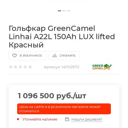
Гольфкар GreenCamel
Linhai A22L 150Ah LUX lifted
Красный
В ИЗБРАННОЕ
СРАВНИТЬ
Артикул:
14702973
1 096 500
руб.
/шт
Цена на сайте и в розничном магазине может
отличаться
Уточняйте наличие
Нашли дешевле?