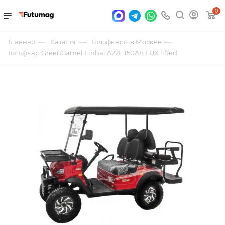
0
—
—
—
Главная
Каталог
Гольфкары в Москве
Гольфкар GreenCamel Linhai A22L 150Ah LUX lifted