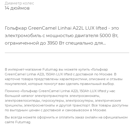
Диаметр колес
14 дюймов
Гольфкар GreenCamel Linhai A22L LUX lifted - это
электромобиль с мощностью двигателя 5000 Вт,
ограниченной до 3950 Вт специально для
российских стандартов. Имеет ограничение
скорости 40 км/ч.
В интернет-магазине Futumag вы можете купить «Гольфкар
Аккумулятор не входит в стоимость гольфкара и
GreenCamel Linhai A22L 150Ah LUX lifted с доставкой по Москве. В
карточке товара представлены характеристики, описание и отзывы
приобретается отдельно. Цена аккумулятора
покупателей, которые помогут вам сделать правильный выбор.
зависит от емкости, к продаже доступны несколько
Помимо «Гольфкар GreenCamel Linhai A22L 150Ah LUX lifted у нас
вариантов.
большой каталог электротранспорта: электросамокаты,
электровелосипеды, гироскутеры, электроскутеры, электрические
трициклы, электроснегокаты и другой транспорт. Все товары доступны
Зарядное устройство выбирается в зависимости от
по выгодным ценам с доставкой и самовывозом в Москве.
типа аккумуляторов.
Вы всегда можете оформить и оплатить заказ онлайн на официальном
сайте Futumag.
Особенности модели GreenCamel Linhai A22L LUX