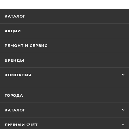
lifted:
КАТАЛОГ
Оригинальный дизайн и внешний вид не оставят
без внимания.
АКЦИИ
Модель доступна в нескольких расцветках.
Светодиодные фары и поворотники.
РЕМОНТ И СЕРВИС
Цветной LED дисплей.
Бардачки на ключах.
БРЕНДЫ
Порт USB.
Ремни безопасности.
КОМПАНИЯ
Встроенное зарядное устройство.
Заднее сидение раскладывается в грузовой отсек.
Регистрация в ГИБДД не требуется.
ГОРОДА
Технические характеристики Гольфкара Linhai A22L
КАТАЛОГ
LUX lifted:
ЛИЧНЫЙ СЧЕТ
Возрастная категория: 18+;