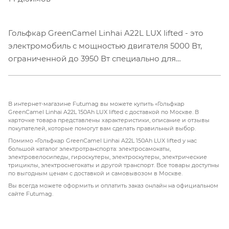
Гольфкар GreenCamel Linhai A22L LUX lifted - это
электромобиль с мощностью двигателя 5000 Вт,
ограниченной до 3950 Вт специально для
российских стандартов. Имеет ограничение
скорости 40 км/ч.
В интернет-магазине Futumag вы можете купить «Гольфкар
Аккумулятор не входит в стоимость гольфкара и
GreenCamel Linhai A22L 150Ah LUX lifted с доставкой по Москве. В
карточке товара представлены характеристики, описание и отзывы
приобретается отдельно. Цена аккумулятора
покупателей, которые помогут вам сделать правильный выбор.
зависит от емкости, к продаже доступны несколько
Помимо «Гольфкар GreenCamel Linhai A22L 150Ah LUX lifted у нас
вариантов.
большой каталог электротранспорта: электросамокаты,
электровелосипеды, гироскутеры, электроскутеры, электрические
трициклы, электроснегокаты и другой транспорт. Все товары доступны
Зарядное устройство выбирается в зависимости от
по выгодным ценам с доставкой и самовывозом в Москве.
типа аккумуляторов.
Вы всегда можете оформить и оплатить заказ онлайн на официальном
сайте Futumag.
Особенности модели GreenCamel Linhai A22L LUX
lifted: