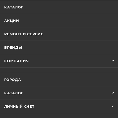
КАТАЛОГ
Оригинальный дизайн и внешний вид не оставят
без внимания.
АКЦИИ
Модель доступна в нескольких расцветках.
Светодиодные фары и поворотники.
РЕМОНТ И СЕРВИС
Цветной LED дисплей.
Бардачки на ключах.
БРЕНДЫ
Порт USB.
Ремни безопасности.
КОМПАНИЯ
Встроенное зарядное устройство.
Заднее сидение раскладывается в грузовой отсек.
Регистрация в ГИБДД не требуется.
ГОРОДА
Технические характеристики Гольфкара Linhai A22L
КАТАЛОГ
LUX lifted:
ЛИЧНЫЙ СЧЕТ
Возрастная категория: 18+;
Максимальная скорость: 40 км/ч;