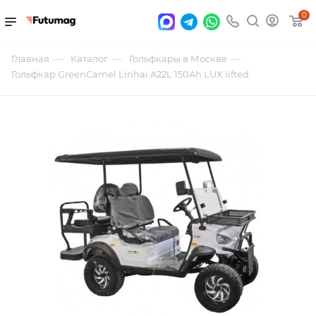
0
—
—
—
Главная
Каталог
Гольфкары в Москве
Гольфкар GreenCamel Linhai A22L 150Ah LUX lifted