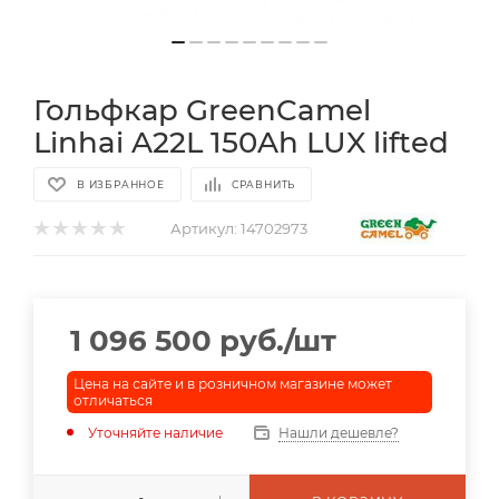
Гольфкар GreenCamel
Linhai A22L 150Ah LUX lifted
В ИЗБРАННОЕ
СРАВНИТЬ
Артикул:
14702973
1 096 500
руб.
/шт
Цена на сайте и в розничном магазине может
отличаться
Уточняйте наличие
Нашли дешевле?