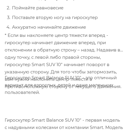
Поймайте равновесие
Поставьте вторую ногу на гироскутер
Аккуратно начинайте движение
* Если вы наклоняете центр тяжести вперед -
гироскутер начинает движение вперед, при
отклонении в обратную строну – назад. Надавив в
одну точку, с левой либо правой стороны,
гироскутер Smart SUV 10" начинает поворот в
указанную сторону. Для того чтобы затормозить,
Гироскутер Smart Balance SUV 10" - это отличный
вам нужно наклонить центр тяжести в
вариант для взрослых, детей и даже маленьких
противоположную сторону от текущего движения.
пользователей.
Гироскутер Smart Balance SUV 10" - первая модель
с надувными колесами от компании Smart. Модель