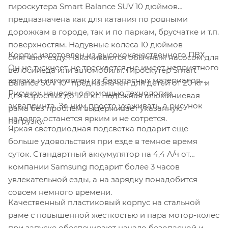
гироскутера Smart Balance SUV 10 дюймов
предназначена как для катания по ровными
дорожкам в городе, так и по паркам, брусчатке и т.п.
поверхностям. Надувные колеса 10 дюймов
Корпус изготовлен из высококачественного ПВХ.
смягчают езду. Накачиваются обычным насосом для
Он не тускнеет, не трескается, не имеет неприятного
велосипеда или автомобиля. Гироскутер Smart
запаха и изготовлен из безопасных материалов.
Balance SUV 10" предназначен для детей от 20 кг и
Рисунок нанесен с помощью технологии
для взрослых до 120 кг. Надежная алюминиевая
аквапринта. За ним просто ухаживать, а рисунок
рама без проблем выдерживает указанную
надолго останется ярким и не сотрется.
нагрузку.
Яркая светодиодная подсветка подарит еще
больше удовольствия при езде в темное время
суток. Стандартный аккумулятор на 4,4 А/ч от
компании Samsung подарит более 3 часов
увлекательной езды, а на зарядку понадобится
совсем немного времени.
Качественный пластиковый корпус на стальной
раме с повышенной жесткостью и пара мотор-колес
при запуске обеспечивают начало безопасной и