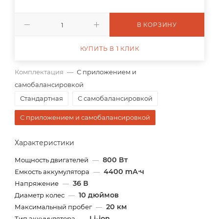
В КОРЗИНУ
КУПИТЬ В 1 КЛИК
Комплектация
—
С приложением и
самобалансировкой
Стандартная
С самобалансировкой
С приложением и самобалансировкой
Характеристики
800 Вт
Мощность двигателей
—
4400 mА⋅ч
Емкость аккумулятора
—
36 В
Напряжение
—
10 дюймов
Диаметр колес
—
20 км
Максимальный пробег
—
Li-ion
Тип аккумулятора
—