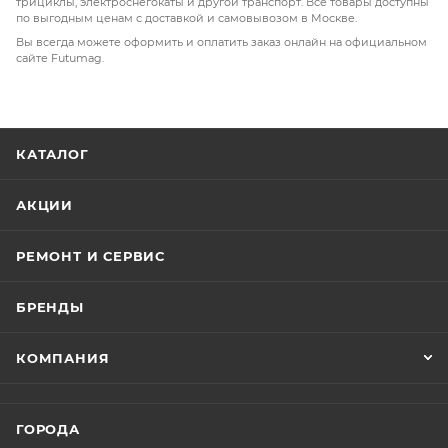
трициклы, электроснегокаты и другой транспорт. Все товары доступны
по выгодным ценам с доставкой и самовывозом в Москве.
Вы всегда можете оформить и оплатить заказ онлайн на официальном
сайте Futumag.
КАТАЛОГ
АКЦИИ
РЕМОНТ И СЕРВИС
БРЕНДЫ
КОМПАНИЯ
ГОРОДА