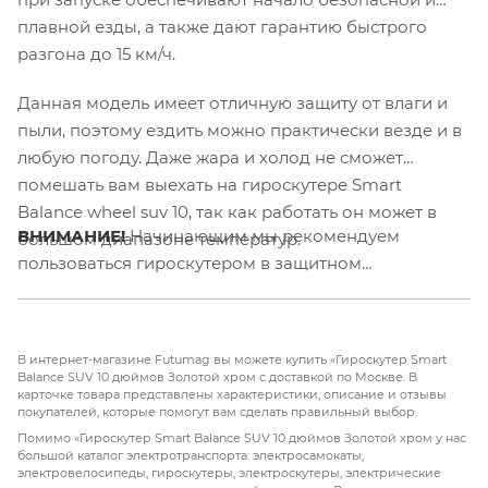
плавной езды, а также дают гарантию быстрого
разгона до 15 км/ч.
Данная модель имеет отличную защиту от влаги и
пыли, поэтому ездить можно практически везде и в
любую погоду. Даже жара и холод не сможет
помешать вам выехать на гироскутере Smart
Balance wheel suv 10, так как работать он может в
ВНИМАНИЕ!
Начинающим мы рекомендуем
большом диапазоне температур.
пользоваться гироскутером в защитном
снаряжении.
В интернет-магазине Futumag вы можете купить «Гироскутер Smart
Balance SUV 10 дюймов Золотой хром с доставкой по Москве. В
карточке товара представлены характеристики, описание и отзывы
покупателей, которые помогут вам сделать правильный выбор.
Помимо «Гироскутер Smart Balance SUV 10 дюймов Золотой хром у нас
большой каталог электротранспорта: электросамокаты,
электровелосипеды, гироскутеры, электроскутеры, электрические