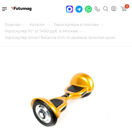
0
—
—
—
Главная
Каталог
Гироскутеры в Москве
—
Гироскутер 10" от 7490 руб. в Москве
Гироскутер Smart Balance SUV 10 дюймов Золотой хром