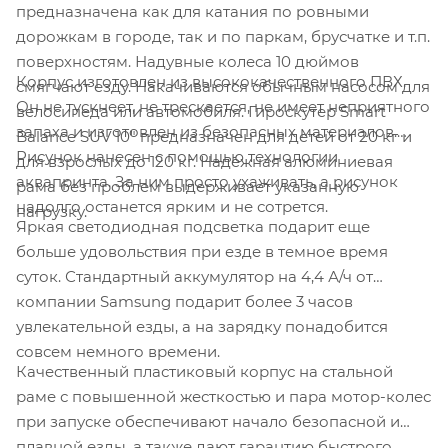
предназначена как для катания по ровными
дорожкам в городе, так и по паркам, брусчатке и т.п.
поверхностям. Надувные колеса 10 дюймов
Корпус изготовлен из высококачественного ПВХ.
смягчают езду. Накачиваются обычным насосом для
Он не тускнеет, не трескается, не имеет неприятного
велосипеда или автомобиля. Гироскутер Smart
запаха и изготовлен из безопасных материалов.
Balance SUV 10" предназначен для детей от 20 кг и
Рисунок нанесен с помощью технологии
для взрослых до 120 кг. Надежная алюминиевая
аквапринта. За ним просто ухаживать, а рисунок
рама без проблем выдерживает указанную
надолго останется ярким и не сотрется.
нагрузку.
Яркая светодиодная подсветка подарит еще
больше удовольствия при езде в темное время
суток. Стандартный аккумулятор на 4,4 А/ч от
компании Samsung подарит более 3 часов
увлекательной езды, а на зарядку понадобится
совсем немного времени.
Качественный пластиковый корпус на стальной
раме с повышенной жесткостью и пара мотор-колес
при запуске обеспечивают начало безопасной и
плавной езды, а также дают гарантию быстрого