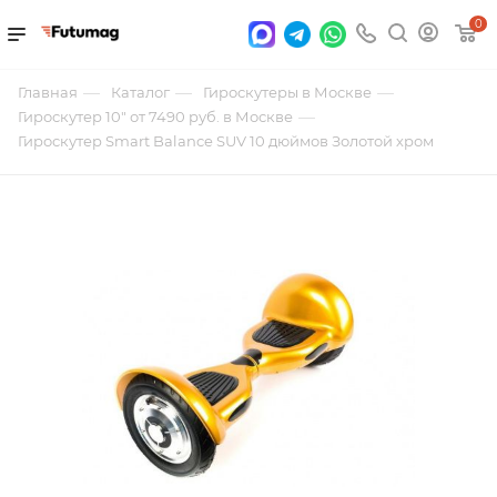
0
—
—
—
Главная
Каталог
Гироскутеры в Москве
—
Гироскутер 10" от 7490 руб. в Москве
Гироскутер Smart Balance SUV 10 дюймов Золотой хром