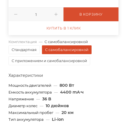
В КОРЗИНУ
КУПИТЬ В 1 КЛИК
Комплектация
—
С самобалансировкой
Стандартная
С самобалансировкой
С приложением и самобалансировкой
Характеристики
800 Вт
Мощность двигателей
—
4400 mА⋅ч
Емкость аккумулятора
—
36 В
Напряжение
—
10 дюймов
Диаметр колес
—
20 км
Максимальный пробег
—
Li-ion
Тип аккумулятора
—