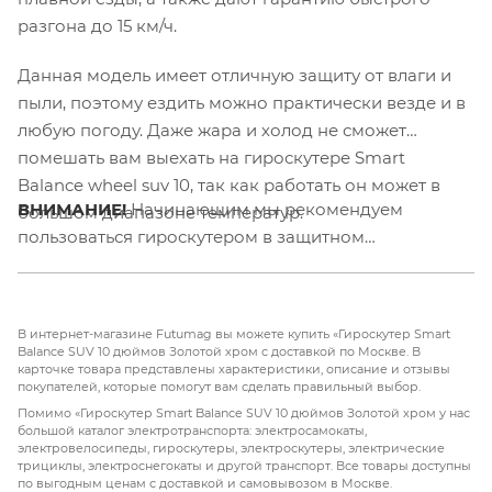
разгона до 15 км/ч.
Данная модель имеет отличную защиту от влаги и
пыли, поэтому ездить можно практически везде и в
любую погоду. Даже жара и холод не сможет
помешать вам выехать на гироскутере Smart
Balance wheel suv 10, так как работать он может в
ВНИМАНИЕ!
Начинающим мы рекомендуем
большом диапазоне температур.
пользоваться гироскутером в защитном
снаряжении.
В интернет-магазине Futumag вы можете купить «Гироскутер Smart
Balance SUV 10 дюймов Золотой хром с доставкой по Москве. В
карточке товара представлены характеристики, описание и отзывы
покупателей, которые помогут вам сделать правильный выбор.
Помимо «Гироскутер Smart Balance SUV 10 дюймов Золотой хром у нас
большой каталог электротранспорта: электросамокаты,
электровелосипеды, гироскутеры, электроскутеры, электрические
трициклы, электроснегокаты и другой транспорт. Все товары доступны
по выгодным ценам с доставкой и самовывозом в Москве.