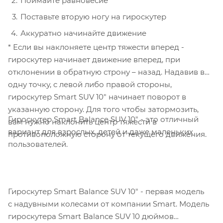
Поймайте равновесие
Поставьте вторую ногу на гироскутер
Аккуратно начинайте движение
* Если вы наклоняете центр тяжести вперед -
гироскутер начинает движение вперед, при
отклонении в обратную строну – назад. Надавив в
одну точку, с левой либо правой стороны,
гироскутер Smart SUV 10" начинает поворот в
указанную сторону. Для того чтобы затормозить,
Гироскутер Smart Balance SUV 10" - это отличный
вам нужно наклонить центр тяжести в
вариант для взрослых, детей и даже маленьких
противоположную сторону от текущего движения.
пользователей.
Гироскутер Smart Balance SUV 10" - первая модель
с надувными колесами от компании Smart. Модель
гироскутера Smart Balance SUV 10 дюймов