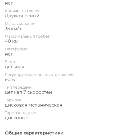
нет
Количество колес
Двухколесный
Макс. скорость
35 км/ч
Максимальный пробег
40 км
Платформа
нет
Рама
цельная
Регулируемоем по высоте сиденье
есть
Тип передачи
цепная 7 скоростей
Тормоза
дисковая механическая
Тормоза задние
дисковые
Общие характеристики