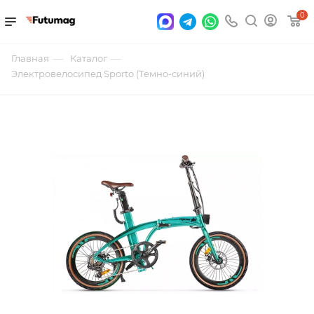
0
—
—
Главная
Каталог
Электровелосипед Sporto (Темно-синий)