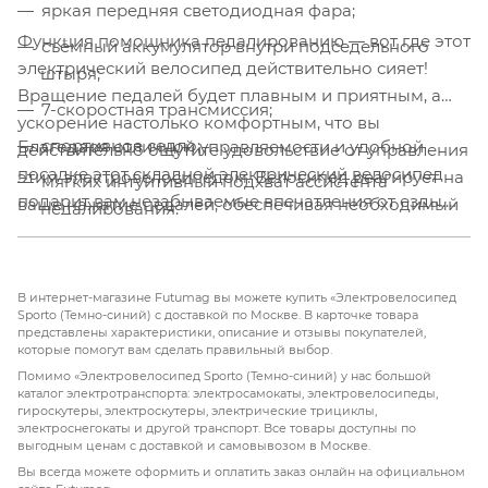
яркая передняя светодиодная фара;
Функция помощника педалированию — вот где этот
съёмный аккумулятор внутри подседельного
электрический велосипед действительно сияет!
штыря;
Вращение педалей будет плавным и приятным, а
7-скоростная трансмиссия;
ускорение настолько комфортным, что вы
спортивное седло;
Благодаря отличной управляемости и удобной
действительно ощутите удовольствие от управления
посадке этот складной электрический велосипед
этим электровелосипедом. Велосипед реагирует на
мягких интуитивный подхват ассистента
подарит вам незабываемые впечатления от езды.
ваше нажатие педалей, обеспечивая необходимый
педалирования.
Независимо от того, путешествуете ли вы по
уровень электрической помощи в соответствии с
оживлённым городским улицам или исследуете
усилием, давая вам дополнительный импульс при
живописные маршруты, вы будете чувствовать себя
сохранении полного контроля.
В интернет-магазине Futumag вы можете купить «Электровелосипед
уверенно и защищённо на каждом этапе пути.
Sporto (Темно-синий) с доставкой по Москве. В карточке товара
представлены характеристики, описание и отзывы покупателей,
которые помогут вам сделать правильный выбор.
Помимо «Электровелосипед Sporto (Темно-синий) у нас большой
каталог электротранспорта: электросамокаты, электровелосипеды,
гироскутеры, электроскутеры, электрические трициклы,
электроснегокаты и другой транспорт. Все товары доступны по
выгодным ценам с доставкой и самовывозом в Москве.
Вы всегда можете оформить и оплатить заказ онлайн на официальном