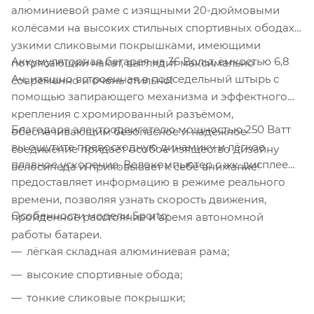
алюминиевой раме с изящными 20-дюймовыми
колёсами на высоких стильных спортивных ободах с
узкими сликовыми покрышками, имеющими
Аккумуляторная батарея на 36 Вольт, ёмкостью 6,8
потрясающий накат, выглядит максимально
Ач, изящно встроенная в подседельный штырь с
современно и очень стильно!
помощью запирающего механизма и эффектного
крепления с хромированный разъёмом,
Благодаря электродвигателю мощностью 250 Ватт
обеспечивающим безопасное и надёжное
вы ощутите превосходную динамику и лёгкое
соединение придаёт особое изящество дизайну
плавное ускорение. Велокомпьютер с жк-дисплеем
велосипеда и приковывает к себе внимание!
предоставляет информацию в режиме реального
времени, позволяя узнать скорость движения,
Особенности модели Sporto:
пройденное расстояние и время автономной
работы батареи.
лёгкая складная алюминиевая рама;
высокие спортивные обода;
тонкие сликовые покрышки;