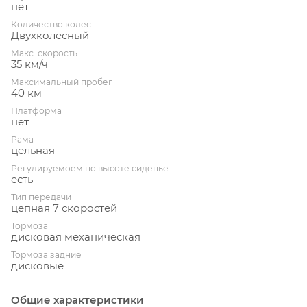
нет
Количество колес
Двухколесный
Макс. скорость
35 км/ч
Максимальный пробег
40 км
Платформа
нет
Рама
цельная
Регулируемоем по высоте сиденье
есть
Тип передачи
цепная 7 скоростей
Тормоза
дисковая механическая
Тормоза задние
дисковые
Общие характеристики