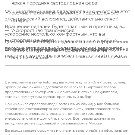
яркая передняя светодиодная фара;
Функция помощника педалированию — вот где этот
съёмный аккумулятор внутри подседельного
электрический велосипед действительно сияет!
штыря;
Вращение педалей будет плавным и приятным, а
7-скоростная трансмиссия;
ускорение настолько комфортным, что вы
спортивное седло;
Благодаря отличной управляемости и удобной
действительно ощутите удовольствие от управления
посадке этот складной электрический велосипед
этим электровелосипедом. Велосипед реагирует на
мягких интуитивный подхват ассистента
подарит вам незабываемые впечатления от езды.
ваше нажатие педалей, обеспечивая необходимый
педалирования.
Независимо от того, путешествуете ли вы по
уровень электрической помощи в соответствии с
оживлённым городским улицам или исследуете
усилием, давая вам дополнительный импульс при
живописные маршруты, вы будете чувствовать себя
сохранении полного контроля.
В интернет-магазине Futumag вы можете купить «Электровелосипед
уверенно и защищённо на каждом этапе пути.
Sporto (Темно-синий) с доставкой по Москве. В карточке товара
представлены характеристики, описание и отзывы покупателей,
которые помогут вам сделать правильный выбор.
Помимо «Электровелосипед Sporto (Темно-синий) у нас большой
каталог электротранспорта: электросамокаты, электровелосипеды,
гироскутеры, электроскутеры, электрические трициклы,
электроснегокаты и другой транспорт. Все товары доступны по
выгодным ценам с доставкой и самовывозом в Москве.
Вы всегда можете оформить и оплатить заказ онлайн на официальном