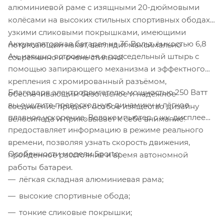
алюминиевой раме с изящными 20-дюймовыми
колёсами на высоких стильных спортивных ободах с
узкими сликовыми покрышками, имеющими
Аккумуляторная батарея на 36 Вольт, ёмкостью 6,8
потрясающий накат, выглядит максимально
Ач, изящно встроенная в подседельный штырь с
современно и очень стильно!
помощью запирающего механизма и эффектного
крепления с хромированный разъёмом,
Благодаря электродвигателю мощностью 250 Ватт
обеспечивающим безопасное и надёжное
вы ощутите превосходную динамику и лёгкое
соединение придаёт особое изящество дизайну
плавное ускорение. Велокомпьютер с жк-дисплеем
велосипеда и приковывает к себе внимание!
предоставляет информацию в режиме реального
времени, позволяя узнать скорость движения,
Особенности модели Sporto:
пройденное расстояние и время автономной
работы батареи.
лёгкая складная алюминиевая рама;
высокие спортивные обода;
тонкие сликовые покрышки;