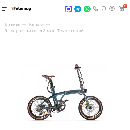
0
—
—
Главная
Каталог
Электровелосипед Sporto (Темно-синий)