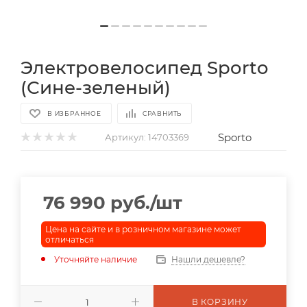
Электровелосипед Sporto
(Сине-зеленый)
В ИЗБРАННОЕ
СРАВНИТЬ
Sporto
Артикул:
14703369
76 990
руб.
/шт
Цена на сайте и в розничном магазине может
отличаться
Уточняйте наличие
Нашли дешевле?
В КОРЗИНУ