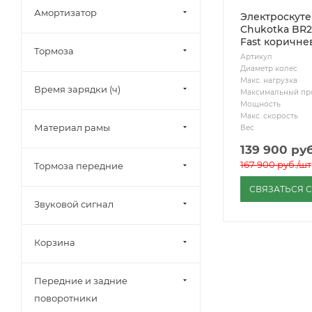
Амортизатор
Электроскут
Chukotka BR2
Fast коричн
Тормоза
Артикул
Диаметр колес
Макс. нагрузка
Время зарядки (ч)
Максимальный пр
Мощность
Макс. скорость
Материал рамы
Вес
139 900
руб
167 900
руб.
/шт
Тормоза передние
СВЯЗАТЬСЯ 
Звуковой сигнал
Корзина
Передние и задние
поворотники