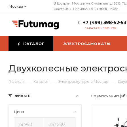
Шоурум: Москва, ул. Смольная , д. 63 Б, ТЦ
Москва
«Экстрим» , Павильон Б-1, 1 Этаж, 1 Вход
+7 (499) 398-52-53
ЗАКАЗАТЬ ЗВОНОК
КАТАЛОГ
ЭЛЕКТРОСАМОКАТЫ
Двухколесные электроск
—
—
—
Главная
Каталог
Электроскутеры в Москве
Двух
По умолчанию (уб
ФИЛЬТР
Цена