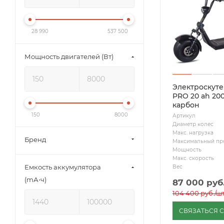
28 990
537 500
Мощность двигателей (Вт)
Электроскутер
PRO 20 ah 2
карбон
150
8000
Артикул
Диаметр колес
Макс. нагрузка
Бренд
Максимальный пр
Мощность
Макс. скорость
Емкость аккумулятора
Вес
(mА⋅ч)
87 000
руб
104 400
руб.
/ш
СВЯЗАТЬСЯ 