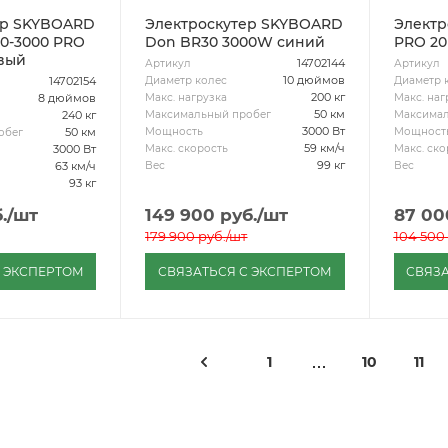
ер SKYBOARD
Электроскутер SKYBOARD
Электро
0-3000 PRO
Don BR30 3000W синий
PRO 20
евый
14702144
Артикул
Артикул
10 дюймов
Диаметр колес
Диаметр 
14702154
200 кг
Макс. нагрузка
Макс. наг
8 дюймов
50 км
Максимальный пробег
Максимал
240 кг
3000 Вт
Мощность
Мощност
50 км
обег
59 км/ч
Макс. скорость
Макс. ско
3000 Вт
99 кг
Вес
Вес
63 км/ч
93 кг
.
/шт
149 900
руб.
/шт
87 00
179 900
руб.
/шт
104 500
С ЭКСПЕРТОМ
СВЯЗАТЬСЯ С ЭКСПЕРТОМ
СВЯЗА
1
10
11