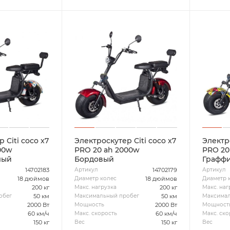
 Citi coco x7
Электроскутер Citi coco x7
Электро
00w
PRO 20 ah 2000w
PRO 20
лый
Бордовый
Граффи
14702183
14702179
Артикул
Артикул
18 дюймов
18 дюймов
Диаметр колес
Диаметр 
200 кг
200 кг
Макс. нагрузка
Макс. наг
50 км
50 км
обег
Максимальный пробег
Максимал
2000 Вт
2000 Вт
Мощность
Мощност
60 км/ч
60 км/ч
Макс. скорость
Макс. ско
150 кг
150 кг
Вес
Вес