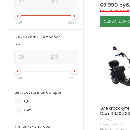
69 990
руб.
84 000
руб.
/шт
СВЯЗАТЬСЯ 
60
300
Максимальный пробег
(км)
30
200
Быстросъемная батарея
Да
Электроскут
Нет
Don BR30 30
Артикул
Диаметр колес
Тип аккумулятора
Макс. нагрузка