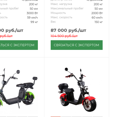
200 кг
200 кг
рузка
Макс. нагрузка
50 км
50 км
ьный пробег
Максимальный пробег
3000 Вт
2000 Вт
ь
Мощность
59 км/ч
60 км/ч
рость
Макс. скорость
99 кг
150 кг
Вес
00
руб.
/шт
87 000
руб.
/шт
руб.
/шт
104 500
руб.
/шт
ТЬСЯ С ЭКСПЕРТОМ
СВЯЗАТЬСЯ С ЭКСПЕРТОМ