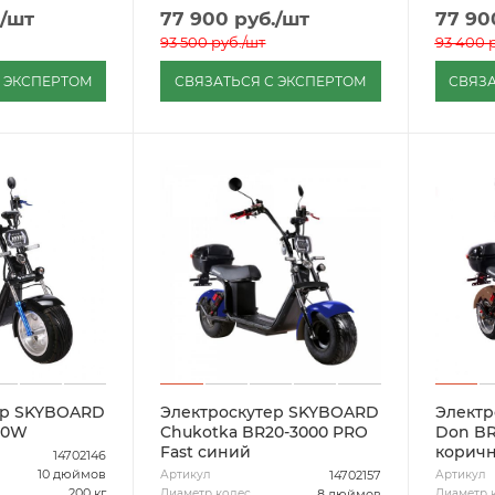
/шт
77 900
руб.
/шт
77 90
93 500
руб.
/шт
93 400
р
С ЭКСПЕРТОМ
СВЯЗАТЬСЯ С ЭКСПЕРТОМ
СВЯЗА
ер SKYBOARD
Электроскутер SKYBOARD
Электр
00W
Chukotka BR20-3000 PRO
Don B
Fast синий
корич
14702146
10 дюймов
14702157
Артикул
Артикул
200 кг
8 дюймов
Диаметр колес
Диаметр 