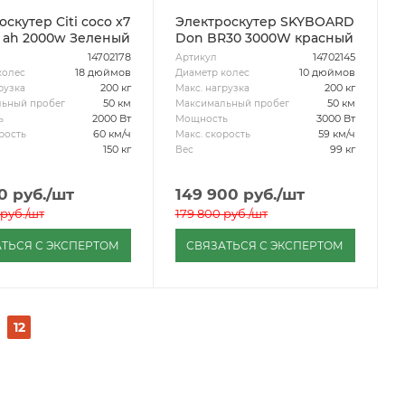
скутер Citi coco x7
Электроскутер SKYBOARD
 ah 2000w Зеленый
Don BR30 3000W красный
14702178
14702145
Артикул
18 дюймов
10 дюймов
колес
Диаметр колес
200 кг
200 кг
рузка
Макс. нагрузка
50 км
50 км
ьный пробег
Максимальный пробег
2000 Вт
3000 Вт
ь
Мощность
60 км/ч
59 км/ч
рость
Макс. скорость
150 кг
99 кг
Вес
0
руб.
/шт
149 900
руб.
/шт
руб.
/шт
179 800
руб.
/шт
ТЬСЯ С ЭКСПЕРТОМ
СВЯЗАТЬСЯ С ЭКСПЕРТОМ
12