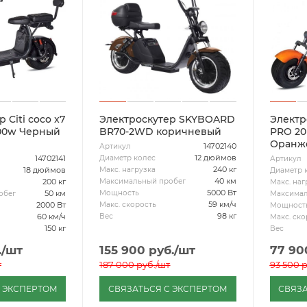
 Citi coco x7
Электроскутер SKYBOARD
Электро
000w Черный
BR70-2WD коричневый
PRO 20
Оранж
14702140
Артикул
12 дюймов
Диаметр колес
14702141
Артикул
240 кг
Макс. нагрузка
18 дюймов
Диаметр 
40 км
Максимальный пробег
200 кг
Макс. наг
5000 Вт
Мощность
50 км
обег
Максимал
59 км/ч
Макс. скорость
2000 Вт
Мощност
98 кг
Вес
60 км/ч
Макс. ско
150 кг
Вес
.
/шт
155 900
руб.
/шт
77 90
т
187 000
руб.
/шт
93 500
р
С ЭКСПЕРТОМ
СВЯЗАТЬСЯ С ЭКСПЕРТОМ
СВЯЗА