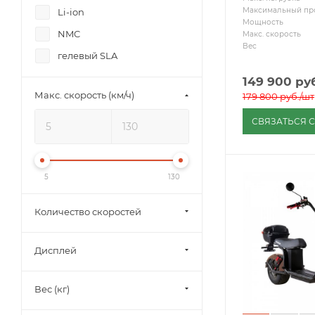
Максимальный пр
Li-ion
Мощность
NMC
Макс. скорость
Вес
гелевый SLA
149 900
руб
Макс. скорость (км/ч)
179 800
руб.
/шт
СВЯЗАТЬСЯ 
5
130
Количество скоростей
Дисплей
Вес (кг)