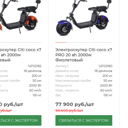
скутер Citi coco x7
Электроскутер Citi coco x7
 ah 2000w
PRO 20 ah 2000w
евый
Фиолетовый
14702182
14702180
Артикул
18 дюймов
18 дюймов
колес
Диаметр колес
200 кг
200 кг
рузка
Макс. нагрузка
50 км
50 км
ьный пробег
Максимальный пробег
2000 Вт
2000 Вт
ь
Мощность
60 км/ч
60 км/ч
рость
Макс. скорость
150 кг
150 кг
Вес
0
руб.
/шт
77 900
руб.
/шт
уб.
/шт
93 400
руб.
/шт
ТЬСЯ С ЭКСПЕРТОМ
СВЯЗАТЬСЯ С ЭКСПЕРТОМ