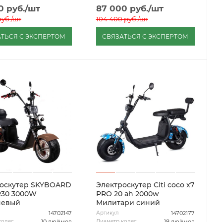
0
руб.
/шт
87 000
руб.
/шт
уб.
/шт
104 400
руб.
/шт
ТЬСЯ С ЭКСПЕРТОМ
СВЯЗАТЬСЯ С ЭКСПЕРТОМ
оскутер SKYBOARD
Электроскутер Citi coco x7
R30 3000W
PRO 20 ah 2000w
невый
Милитари синий
14702147
14702177
Артикул
10 дюймов
18 дюймов
колес
Диаметр колес