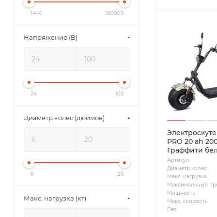
1440
100000
Напряжение (В)
24
100
Диаметр колес (дюймов)
Электроскутер
PRO 20 ah 20
Граффити бе
Артикул
Диаметр колес
6
20
Макс. нагрузка
Максимальный пр
Мощность
Макс. нагрузка (кг)
Макс. скорость
Вес