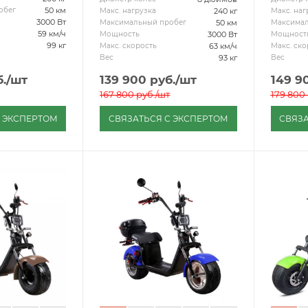
50 км
обег
240 кг
Макс. нагрузка
Макс. наг
3000 Вт
50 км
Максимальный пробег
Максимал
59 км/ч
3000 Вт
Мощность
Мощност
99 кг
63 км/ч
Макс. скорость
Макс. ско
93 кг
Вес
Вес
.
/шт
139 900
руб.
/шт
149 9
167 800
руб.
/шт
179 800
С ЭКСПЕРТОМ
СВЯЗАТЬСЯ С ЭКСПЕРТОМ
СВЯЗА