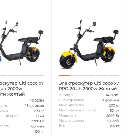
скутер Citi coco x7
Электроскутер Citi coco x7
 ah 2000w
PRO 20 ah 2000w Желтый
ти желтый
14702181
Артикул
18 дюймов
Диаметр колес
14702184
200 кг
Макс. нагрузка
18 дюймов
колес
50 км
Максимальный пробег
200 кг
рузка
2000 Вт
Мощность
50 км
ьный пробег
60 км/ч
Макс. скорость
2000 Вт
ь
150 кг
Вес
60 км/ч
рость
150 кг