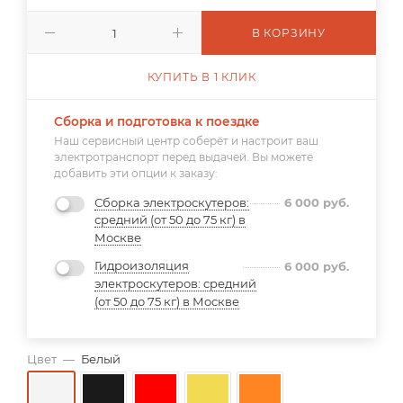
В КОРЗИНУ
КУПИТЬ В 1 КЛИК
Сборка и подготовка к поездке
Наш сервисный центр соберёт и настроит ваш
электротранспорт перед выдачей. Вы можете
добавить эти опции к заказу:
Сборка электроскутеров:
6 000
руб.
средний (от 50 до 75 кг) в
Москве
Гидроизоляция
6 000
руб.
электроскутеров: средний
(от 50 до 75 кг) в Москве
Цвет
—
Белый