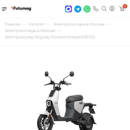
0
—
—
—
Главная
Каталог
Электроскутеры в Москве
—
Электромопеды в Москве
Электроскутер Segway-Ninebot eMoped B110S