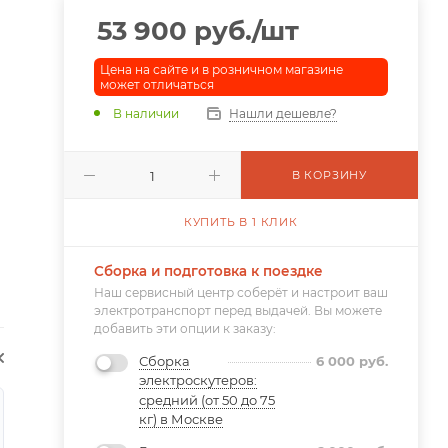
53 900
руб.
/шт
Цена на сайте и в розничном магазине
может отличаться
В наличии
Нашли дешевле?
В КОРЗИНУ
КУПИТЬ В 1 КЛИК
Сборка и подготовка к поездке
Наш сервисный центр соберёт и настроит ваш
электротранспорт перед выдачей. Вы можете
добавить эти опции к заказу:
Сборка
6 000
руб.
электроскутеров:
средний (от 50 до 75
кг) в Москве