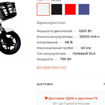
Цвет
—
Белый
Характеристики
1200 Вт
Мощность двигателей
—
12000 mА⋅ч
Емкость аккумулятора
—
48 В
Напряжение
—
40 км
Максимальный пробег
—
гелевый SLA
Тип аккумулятора
—
750 Вт
Мощность
—
Все характеристики
ДОСТАВКА
🚚 Доставка СДЭК и другими ТК
От 1 до 7 дней в Москве