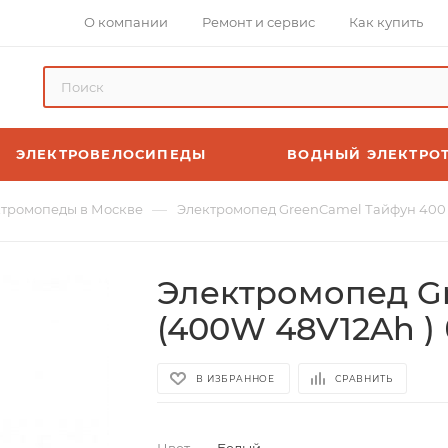
О компании
Ремонт и сервис
Как купить
ЭЛЕКТРОВЕЛОСИПЕДЫ
ВОДНЫЙ ЭЛЕКТРО
—
тромопеды в Москве
Электромопед GreenCamel Тайфун 400 
Электромопед G
(400W 48V12Ah )
В ИЗБРАННОЕ
СРАВНИТЬ