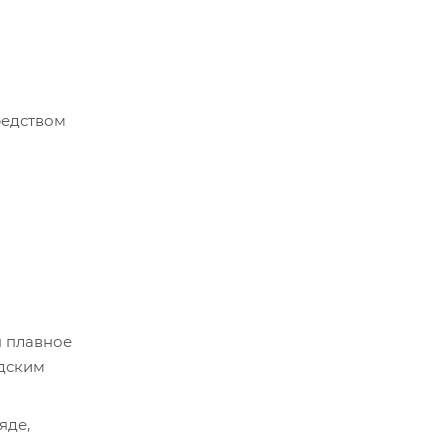
редством
я плавное
одским
яде,