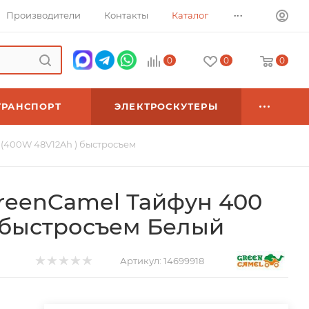
...
Производители
Контакты
Каталог
0
0
0
ТРАНСПОРТ
ЭЛЕКТРОСКУТЕРЫ
(400W 48V12Ah ) быстросъем
reenCamel Тайфун 400
 быстросъем Белый
Артикул:
14699918