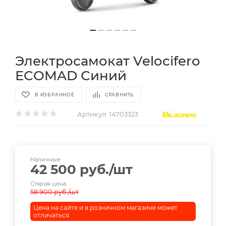
Электросамокат Velocifero
ECOMAD Синий
В ИЗБРАННОЕ
СРАВНИТЬ
Артикул:
14703323
Наличные
42 500
руб.
/шт
Старая цена
58 900
руб.
/шт
Цена на сайте и в розничном магазине может
отличаться