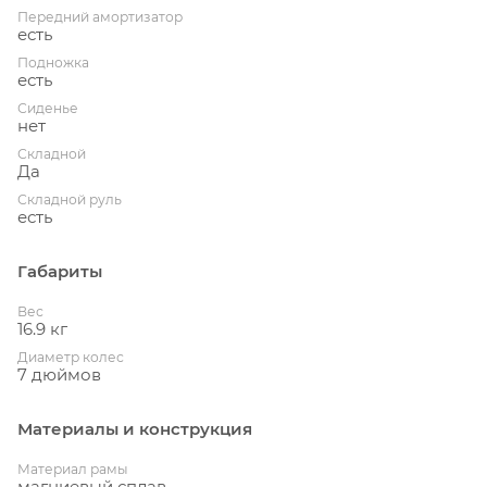
Передний амортизатор
есть
Подножка
есть
Сиденье
нет
Складной
Да
Складной руль
есть
Габариты
Вес
16.9 кг
Диаметр колес
7 дюймов
Материалы и конструкция
Материал рамы
магниевый сплав