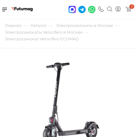
0
—
—
—
Главная
Каталог
Электросамокаты в Москве
—
Электросамокаты Velocifero в Москве
Электросамокат Velocifero ECOMAD