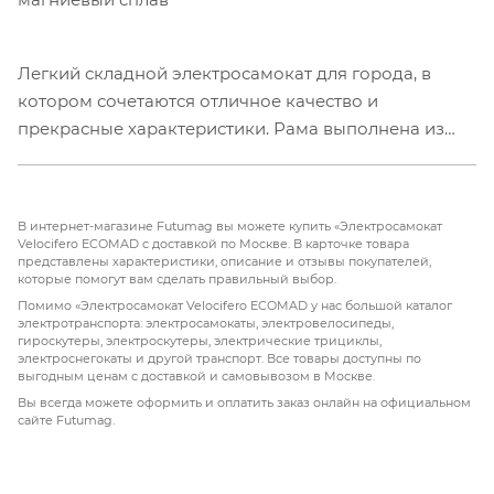
Легкий складной электросамокат для города, в
котором сочетаются отличное качество и
прекрасные характеристики. Рама выполнена из
магниевого сплава, магниевые рамы по праву
считаются самыми легкими, но при этом не
уступают в прочности таким материалам как
В интернет-магазине Futumag вы можете купить «Электросамокат
алюминиевый сплав или сталь. Отличительная черта
Velocifero ECOMAD с доставкой по Москве. В карточке товара
представлены характеристики, описание и отзывы покупателей,
такой рамы – способность сглаживать вибрации при
которые помогут вам сделать правильный выбор.
езде, практически, как у рам из титана. За счет
Помимо «Электросамокат Velocifero ECOMAD у нас большой каталог
мотора 350 W обеспечивается максимальная
электротранспорта: электросамокаты, электровелосипеды,
гироскутеры, электроскутеры, электрические трициклы,
скорость до 25 км/ч, аккумулятор 36V способен
электроснегокаты и другой транспорт. Все товары доступны по
преодолевать до 30 км на одном заряде. ECOMAD
выгодным ценам с доставкой и самовывозом в Москве.
оснащен передним и задним освещением LED, что
Вы всегда можете оформить и оплатить заказ онлайн на официальном
сайте Futumag.
позволит безопасно передвигаться в темное время
суток, а степень защиты IPX4 обеспечит защиту от
прямых брызг.