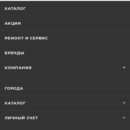
Складная рама позволит перевозить самокат даже в
КАТАЛОГ
багажнике автомобиля, а легкий вес и компактность
позволяет удобно транспортировать и хранить
АКЦИИ
самокат.
РЕМОНТ И СЕРВИС
БРЕНДЫ
КОМПАНИЯ
ГОРОДА
КАТАЛОГ
ЛИЧНЫЙ СЧЕТ