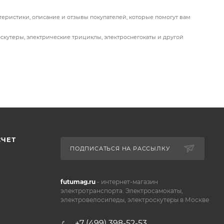
теристики, описание и отзывы покупателей, которые помогут вам
оскутеры, электрические трициклы, электроснегокаты и другой
СЧЕТ
ПОДПИСАТЬСЯ НА РАССЫЛКУ
futumag.ru
- интернет-магазин
электротранспорта. Электросамокаты,
электровелосипеды, электроскутеры в Москве
+7 (499) 398-52-53