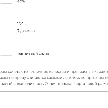
есть
16.9 кг
7 дюймов
магниевый сплав
ром сочетаются отличное качество и прекрасные характ
амы по праву считаются самыми легкими, но при этом н
иевый сплав или сталь. Отличительная черта такой рамы
ски, как у рам из титана. За счет мотора 350 W обеспеч
V способен преодолевать до 30 км на одном заряде. ECO
зволит безопасно передвигаться в темное время суток,
ызг.