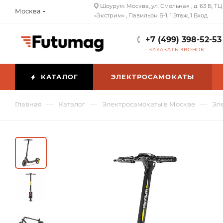
Шоурум: Москва, ул. Смольная , д. 63 Б, ТЦ
Москва
«Экстрим» , Павильон Б-1, 1 Этаж, 1 Вход
+7 (499) 398-52-53
ЗАКАЗАТЬ ЗВОНОК
КАТАЛОГ
ЭЛЕКТРОСАМОКАТЫ
—
—
—
Главная
Каталог
Электросамокаты в Москве
Эле