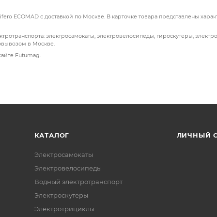
ifero ECOMAD с доставкой по Москве. В карточке товара представлены харак
ктротранспорта: электросамокаты, электровелосипеды, гироскутеры, электр
овывозом в Москве.
сайте Futumag.
КАТАЛОГ
ЛИЧНЫЙ 
Электросамокаты
Электровелосипеды
Водный электротранспорт
Электроскутеры
Электротрициклы