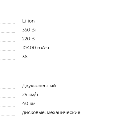
Li-ion
350 Вт
220 В
10400 mА⋅ч
36
Двухколесный
25 км/ч
40 км
дисковые, механические