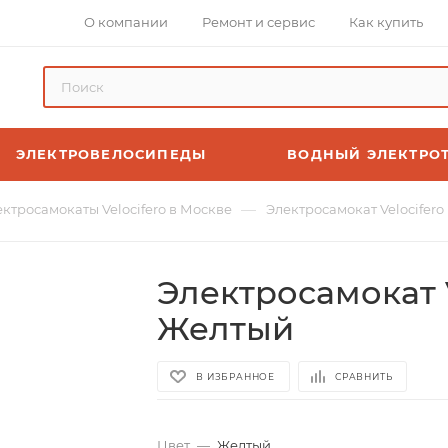
О компании
Ремонт и сервис
Как купить
ЭЛЕКТРОВЕЛОСИПЕДЫ
ВОДНЫЙ ЭЛЕКТРО
—
ктросамокаты Velocifero в Москве
Электросамокат Velocifer
Электросамокат 
Желтый
В ИЗБРАННОЕ
СРАВНИТЬ
Цвет
—
Желтый