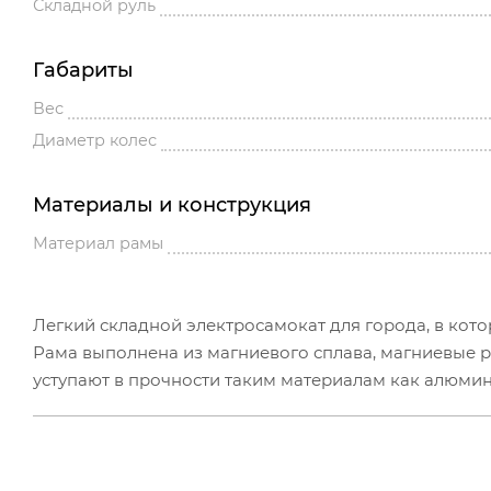
Складной руль
Габариты
Вес
Диаметр колес
Материалы и конструкция
Материал рамы
Легкий складной электросамокат для города, в кото
Рама выполнена из магниевого сплава, магниевые р
уступают в прочности таким материалам как алюмин
способность сглаживать вибрации при езде, практиче
максимальная скорость до 25 км/ч, аккумулятор 36
оснащен передним и задним освещением LED, что по
степень защиты IPX4 обеспечит защиту от прямых бр