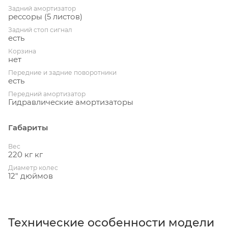
Задний амортизатор
рессоры (5 листов)
Задний стоп сигнал
есть
Корзина
нет
Передние и задние поворотники
есть
Передний амортизатор
Гидравлические амортизаторы
Габариты
Вес
220 кг кг
Диаметр колес
12" дюймов
Технические особенности модели