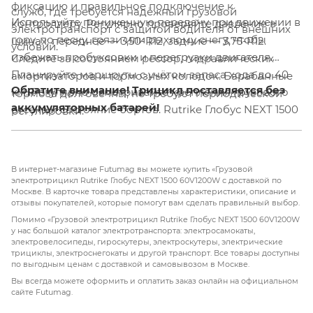
фиксацию и правильное подключение к
служб, где требуется надёжный грузовой
Используйте пониженную передачу при движении в
контроллеру. Регулярно проверяйте давление в
электротранспорт с защитой водителя от внешних
гору, по песку, грязи или рыхлому снегу, чтобы
шинах: переднее — 3,50-R12, задние — 3,75-R12.
условий.
избежать пробуксовки и перегрузки двигателя.
Следите за состоянием рессор, гидравлических
Планируйте маршруты с учётом запаса хода до 40
амортизаторов и тормозных колодок. Барабанные
Обратите внимание! Трицикл поставляется без
км. Регулярно осматривайте крепления грузового
тормоза долговечны, но требуют периодической
аккумуляторных батарей!
отсека и состояние бортов. Rutrike Глобус NEXT 1500
регулировки.
— это серьёзный инструмент для бизнеса,
требующий правильного подбора аккумулятора и
своевременного технического обслуживания для
В интернет-магазине Futumag вы можете купить «Грузовой
долговременной надёжной работы.
электротрицикл Rutrike Глобус NEXT 1500 60V1200W с доставкой по
Москве. В карточке товара представлены характеристики, описание и
отзывы покупателей, которые помогут вам сделать правильный выбор.
Помимо «Грузовой электротрицикл Rutrike Глобус NEXT 1500 60V1200W
у нас большой каталог электротранспорта: электросамокаты,
электровелосипеды, гироскутеры, электроскутеры, электрические
трициклы, электроснегокаты и другой транспорт. Все товары доступны
по выгодным ценам с доставкой и самовывозом в Москве.
Вы всегда можете оформить и оплатить заказ онлайн на официальном
сайте Futumag.