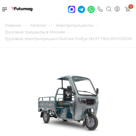
0
—
—
—
Главная
Каталог
Электротрициклы
—
Грузовые трициклы в Москве
Грузовой электротрицикл Rutrike Глобус NEXT 1500 60V1200W