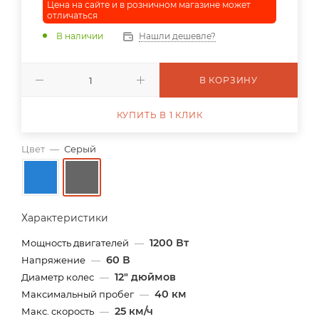
Цена на сайте и в розничном магазине может
отличаться
В наличии
Нашли дешевле?
В КОРЗИНУ
КУПИТЬ В 1 КЛИК
Цвет
—
Серый
Характеристики
1200 Вт
Мощность двигателей
—
60 В
Напряжение
—
12" дюймов
Диаметр колес
—
40 км
Максимальный пробег
—
25 км/ч
Макс. скорость
—